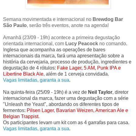
Semana movimentada e internacional no
Brewdog Bar
São Paulo
, serão três eventos, anote na agenda!
Amanhã (23/09 - 19h) acontece a primeira degustação
orientada internacional, com
Lucy Peacock
no comando.
I
nglesa que acompanha as operações de bares
internacionais da marca, fará uma apresentação sobre a
história da cervejaria, processo de produção, ingredientes e
degustação de 4 rótulos:
Fake Lager, 5 AM, Punk IPA e
Libertine Black Ale
, além de 1 cerveja convidada.
Vagas limitadas, garanta a sua
.
Na quinta-feira (
25/09 - 19h) é a vez de
Neil Taylor
,
diretor
internacional da marca,
fazer uma degustação com
a série
"Unleash the Yeast", abordando os diferentes tipos de
fermentos:
Pilsen Lager, Bavarian Weizen, American Ale e
Belgian Trappist
.
Os participantes levam um kit com as 4 garrafas para casa.
Vagas limitadas, garanta a sua
.