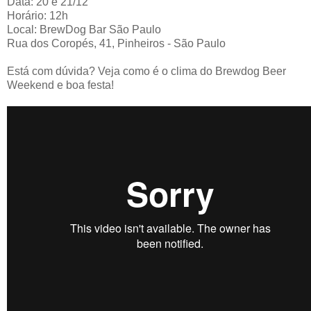
Data: 20 e 21/12
Horário: 12h
Local: BrewDog Bar São Paulo
Rua dos Coropés, 41, Pinheiros - São Paulo
Está com dúvida? Veja como é o clima do Brewdog Beer
Weekend e boa festa!