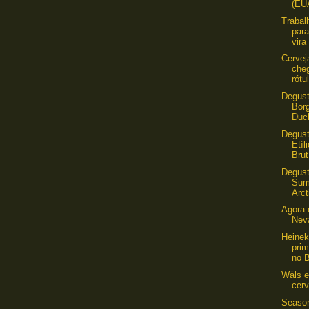
(EU
Trabal
par
vira 
Cervej
che
rótu
Degust
Bor
Duch
Degus
Etíl
Brut
Degus
Sum
Arct
Agora é
Neva
Heinek
prim
no B
Wäls 
cerv
Season