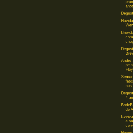
pron
anos
Degust
Novida
Wen
Brewd
com
cho
Degust
Brew
André 
pela
Floy
Semana
fat
nos 
Degust
4 a
BodeBr
de 
Evviva
e s
cerv
Nasce