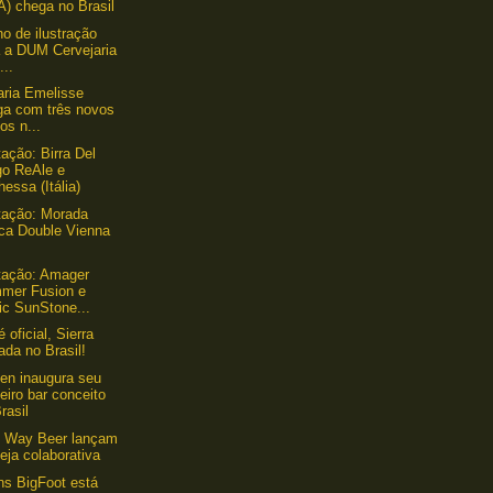
A) chega no Brasil
ho de ilustração
a a DUM Cervejaria
...
aria Emelisse
ga com três novos
los n...
ação: Birra Del
go ReAle e
essa (Itália)
tação: Morada
ica Double Vienna
tação: Amager
mer Fusion e
ic SunStone...
 oficial, Sierra
da no Brasil!
en inaugura seu
eiro bar conceito
rasil
e Way Beer lançam
eja colaborativa
s BigFoot está