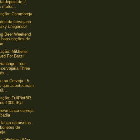
ta depois de 2
 matur...
ação: Carambreja
des da cervejaria
sky chegando!
og Beer Weekend
 boas opções de
pe
ação: Mikkeller
ed For Brazil
Santiago: Tour
 cervejaria Three
ds ...
 na Cerveja - 5
os que aconteceram
úl...
ação: FullPintBR
nos 1000 IBU
own lança cerveja
Abadia
 lança camisetas
abonetes de
eja
 a "Highway Way