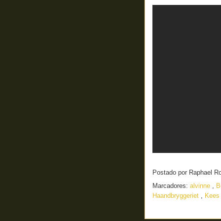
Postado por
Raphael R
Marcadores:
alvinne
,
B
Haandbryggeriet
,
Kees