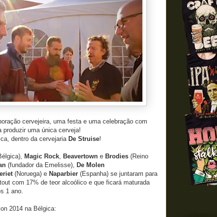
boração cervejeira, uma festa e uma celebração com
a produzir uma única cerveja!
ca, dentro da cervejaria
De Struise
!
élgica),
Magic Rock
,
Beavertown
e
Brodies
(Reino
an
(fundador da Emelisse),
De Molen
eriet
(Noruega) e
Naparbier
(Espanha) se juntaram para
tout com 17% de teor alcoólico e que ficará maturada
s 1 ano.
ion 2014 na Bélgica: