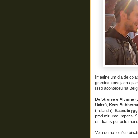
Imagine um dia de cola
grandes cervejarias par
Isso aconteceu na Bélgi
De Struise
e
Alvinne
(B
Unido),
Kees Bubberm
(Holanda),
Haandbrygg
produzir uma Imperial S
em barris por pelo meno
Veja como foi Zombinat