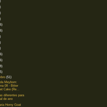
)
)
)
)
6)
6)
)
)
)
6)
6)
8)
5)
mbro
(51)
nda Meybom:
na 08 - Bitter
et Cake (Re...
as diferentes para
nal de ano
aria Horny Goat