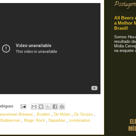
Postagem
All Beers 
a Melhor M
Brasil!
Somos Hexa!
resultado da
Mídia Cervej
na enquete o
odrigues
eavertown Brewery
,
Brodies
,
De Molen
,
De Struise
,
 Bubberman
,
Magic Rock
,
Naparbier
,
zombination