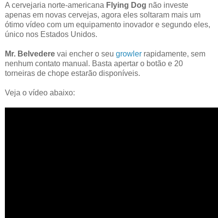
A cervejaria norte-americana
Flying Dog
não investe
apenas em novas cervejas, agora eles soltaram mais um
ótimo vídeo com um equipamento inovador e segundo eles,
único nos Estados Unidos.
Mr. Belvedere
vai encher o seu
growler
rapidamente, sem
nenhum contato manual. Basta apertar o botão e 20
torneiras de chope estarão disponíveis.
Veja o vídeo abaixo: