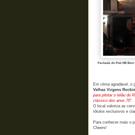
Fachada do Pub HB Beer l
Em clima agradável, o 
Velhas Virgens Rockin
para pilotar o telão do
clássico dos anos 70
”.
O local valoriza as cerv
rótulos exclusivos e cla
Para conhecer mais o pr
Cheers!