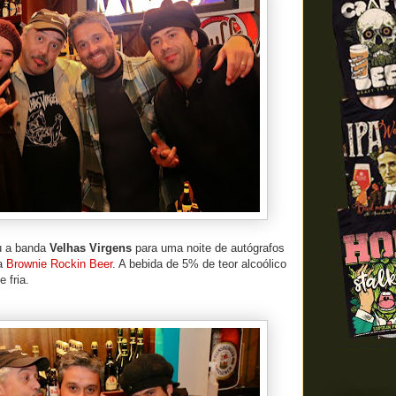
u a banda
Velhas Virgens
para uma noite de autógrafos
ja
Brownie Rockin Beer
. A bebida de 5% de teor alcoólico
 fria.