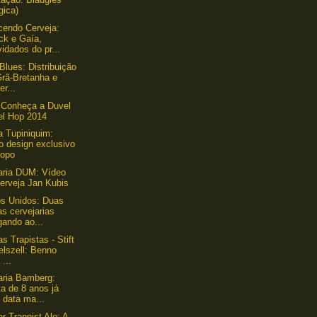
gica)
endo Cerveja:
ck e Gaía,
idados do pr...
Blues: Distribuição
Grã-Bretanha e
er...
 Conheça a Duvel
el Hop 2014
a Tupiniquim:
o design exclusivo
copo
aria DUM: Vídeo
erveja Jan Kubis
s Unidos: Duas
s cervejarias
gando ao...
s Trapistas - Stift
elszell: Benno
 ...
aria Bamberg:
a de 8 anos já
 data ma...
r Trappist Ale: A