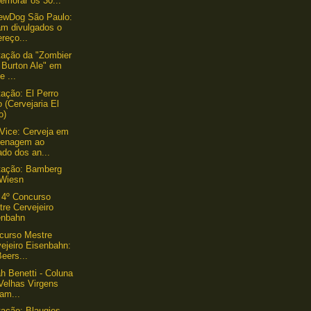
emorar os 30...
ewDog São Paulo:
am divulgados o
reço...
ação da "Zombier
f Burton Ale" em
e ...
ação: El Perro
 (Cervejaria El
o)
Vice: Cerveja em
enagem ao
ado dos an...
tação: Bamberg
 Wiesn
 4º Concurso
re Cervejeiro
enbahn
curso Mestre
ejeiro Eisenbahn:
Beers...
h Benetti - Coluna
Velhas Virgens
am...
ação: Blaugies