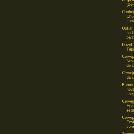
(Bél
Conhec
Chu
conv
Oskar 
na 
parc
Duvel:
Trip
Cervej
Nov
de 
Cervej
da c
Estado
nova
che
Cerveja
Eng
está
Cervej
Fest
com
Spence