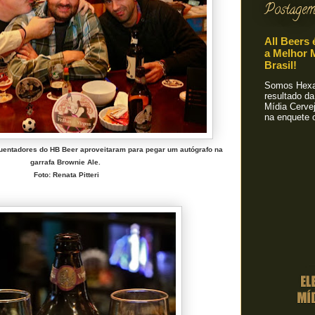
Postagem
All Beers 
a Melhor M
Brasil!
Somos Hexa!
resultado da
Mídia Cervej
na enquete o
quentadores do HB Beer aproveitaram para pegar um autógrafo na
garrafa Brownie Ale.
Foto: Renata Pitteri