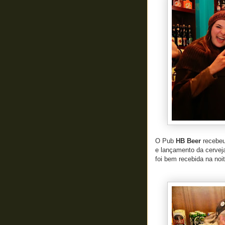
O Pub
HB Beer
recebe
e lançamento da cerve
foi bem recebida na noite