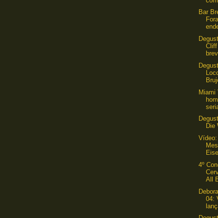
com
Bar Br
For
ende
Degust
Clif
brev
Degust
Loco
Bruj
Miami 
hom
seri
Degus
Die
Vídeo:
Mest
Eis
4º Con
Cerv
All 
Debora
04: 
lanç
Degust