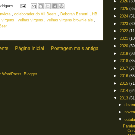
►
2026
(30
odrigues
►
2025
(35
invicta
,
colaborador do All Beers
,
Deborah Benetti
,
HB
►
2024
(51
s virgens
,
velhas virgens
,
velhas virgens brownie ale
,
►
2023
(80
Beer
►
2022
(11
►
2021
(10
►
2020
(59
ente
Página inicial
Postagem mais antiga
►
2019
(98
►
2018
(85
►
2017
(37
►
2016
(65
►
2015
(71
►
2014
(64
▼
2013
(61
►
deze
►
nove
▼
outub
Paral
Cerv