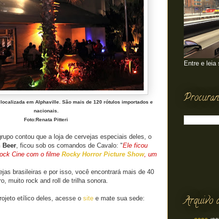
Entre e leia
Procuran
ocalizada em Alphaville. São mais de 120 rótulos importados e
nacionais.
Foto:Renata Pitteri
grupo c
ontou que a loja de cervejas especiais deles, o
 Beer
, ficou sob os comandos de Cavalo: "
Ele ficou
 Rock Cine com o filme
Rocky Horror Picture Show
, um
ejas brasileiras e por isso, você encontrará mais de 40
ro, muito rock and roll de trilha sonora.
Arquivo 
ojeto etílico deles, acesse o
site
e mate sua sede: