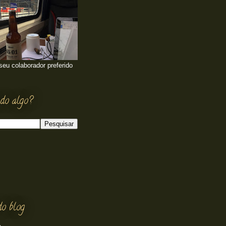
 seu colaborador preferido
do algo?
do blog