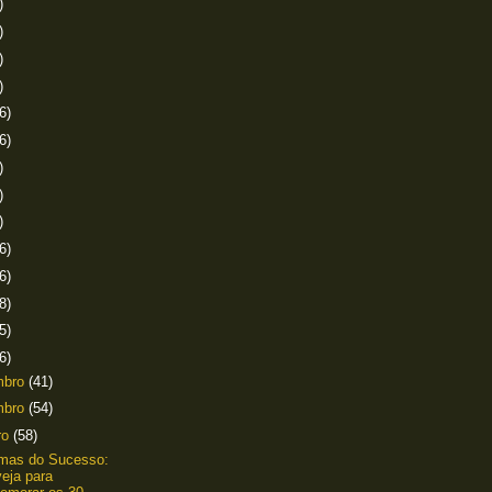
)
)
)
)
6)
6)
)
)
)
6)
6)
8)
5)
6)
mbro
(41)
mbro
(54)
ro
(58)
amas do Sucesso:
eja para