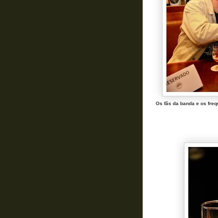
Os fãs da banda e os fre