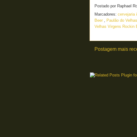
Postado por
Raphael R
Marcadores:
cervejaria 
Beer
,
Paulão do Velha
Velhas Virgens Rockin 
Postagem mais rec