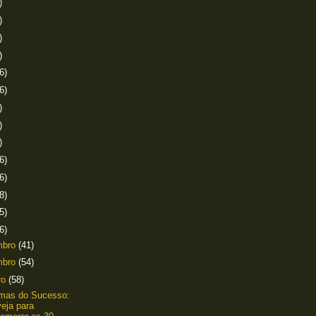
)
)
)
)
6)
6)
)
)
)
6)
6)
8)
5)
6)
mbro
(41)
mbro
(54)
ro
(58)
amas do Sucesso:
eja para