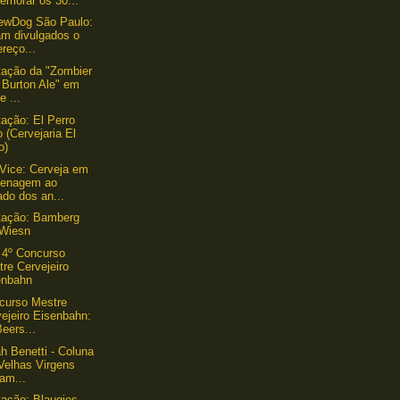
emorar os 30...
ewDog São Paulo:
am divulgados o
reço...
ação da "Zombier
f Burton Ale" em
e ...
ação: El Perro
 (Cervejaria El
o)
Vice: Cerveja em
enagem ao
ado dos an...
tação: Bamberg
 Wiesn
 4º Concurso
re Cervejeiro
enbahn
curso Mestre
ejeiro Eisenbahn:
Beers...
h Benetti - Coluna
Velhas Virgens
am...
ação: Blaugies