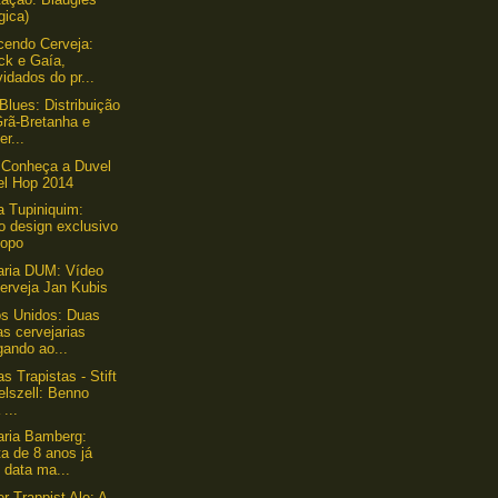
gica)
endo Cerveja:
ck e Gaía,
idados do pr...
Blues: Distribuição
Grã-Bretanha e
er...
 Conheça a Duvel
el Hop 2014
a Tupiniquim:
o design exclusivo
copo
aria DUM: Vídeo
erveja Jan Kubis
s Unidos: Duas
s cervejarias
gando ao...
s Trapistas - Stift
elszell: Benno
 ...
aria Bamberg:
a de 8 anos já
 data ma...
r Trappist Ale: A