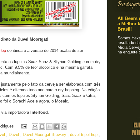
Postagem
All Beers 
a Melhor M
Brasil!
Somos Hexa!
 direto da
Duvel Moortgat
!
resultado da
Mídia Cervej
 Hop
continua e a versão de 2014 acaba de ser
na enquete o
enta os lúpulos Saaz Saaz & Styrian Golding e com dry-
ic. Com 9.5% de teor alcoólico e na mesma garrafa
ida mundialmente.
justamente pelo fato da cerveja ser elaborada com três
eles é alterado todo ano para o dry hopping. Na edição
to com os lúpulos Styrian Golding, Saaz Saaz e Citra,
lo foi o Sorachi Ace e agora, o Mosaic.
l via importadora
Interfood
.
odrigues
uvel
,
Duvel
,
Duvel Moortgat Brewery
,
duvel tripel hop
,