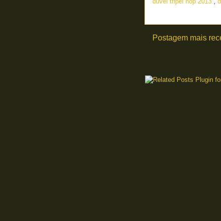
duvel tripel hop 2013
,
d
Postagem mais rec