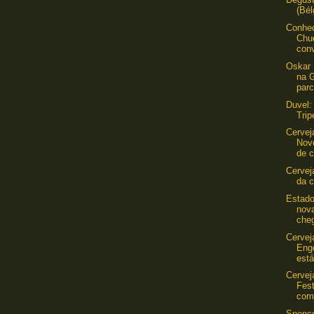
(Bél
Conhec
Chu
conv
Oskar 
na 
parc
Duvel:
Trip
Cervej
Nov
de 
Cervej
da c
Estado
nova
che
Cerveja
Eng
está
Cervej
Fest
com
Spence