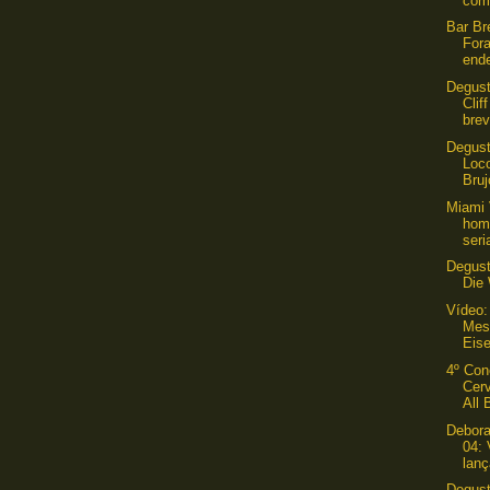
com
Bar Br
For
ende
Degust
Clif
brev
Degust
Loco
Bruj
Miami 
hom
seri
Degus
Die
Vídeo:
Mest
Eis
4º Con
Cerv
All 
Debora
04: 
lanç
Degust