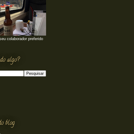
 seu colaborador preferido
do algo?
do blog