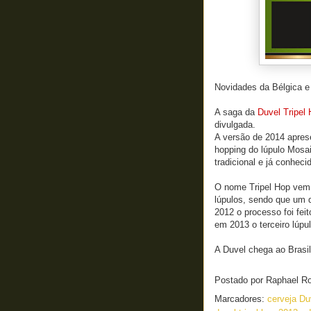
Novidades da Bélgica e
A saga da
Duvel Tripel
divulgada.
A versão de 2014 apres
hopping do lúpulo Mosa
tradicional e já conhec
O nome Tripel Hop vem 
lúpulos, sendo que um d
2012 o processo foi fei
em 2013 o terceiro lúpu
A Duvel chega ao Brasi
Postado por
Raphael R
Marcadores:
cerveja D