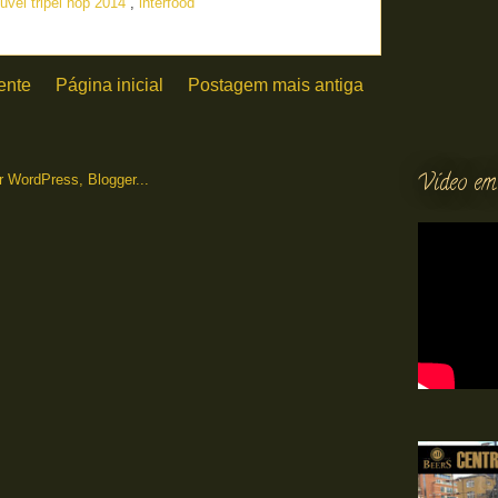
uvel tripel hop 2014
,
interfood
ente
Página inicial
Postagem mais antiga
Vídeo em