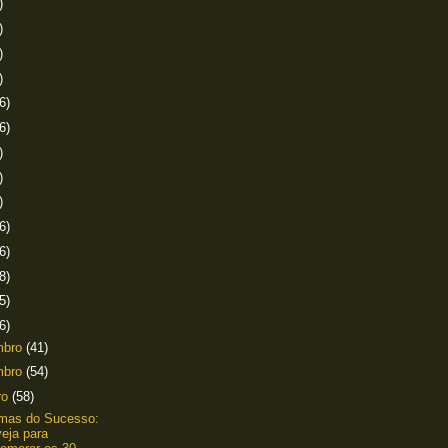
)
)
)
)
6)
6)
)
)
)
6)
6)
8)
5)
6)
mbro
(41)
mbro
(54)
ro
(58)
amas do Sucesso:
eja para