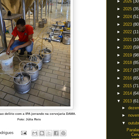
►
2026
(30
►
2025
(35
►
2024
(51
►
2023
(80
►
2022
(11
►
2021
(10
►
2020
(59
►
2019
(98
►
2018
(85
►
2017
(37
►
2016
(65
►
2015
(71
►
2014
(64
▼
2013
(61
►
deze
 ao delírio com a IPA jorrando na cervejaria DAMA.
►
nove
Foto: Júlia Reis
▼
outub
Paral
odrigues
Cerv