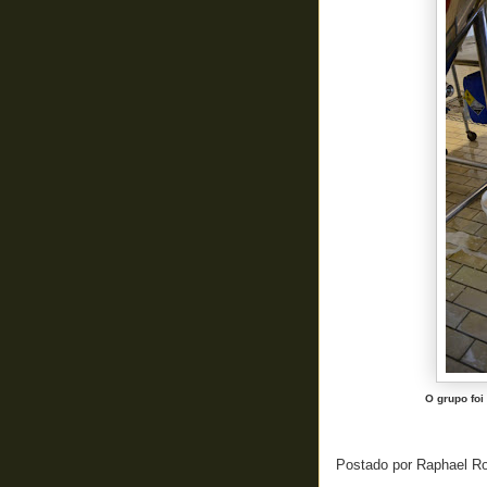
O grupo foi
Postado por
Raphael R