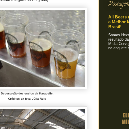
Postagem
All Beers 
a Melhor M
Brasil!
Somos Hexa!
resultado da
Mídia Cervej
na enquete o
Degustação dos estilos da Karavelle.
Créditos da foto: Júlia Reis