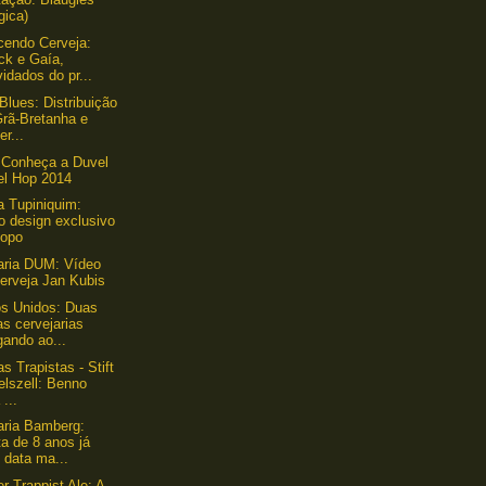
gica)
endo Cerveja:
ck e Gaía,
idados do pr...
Blues: Distribuição
Grã-Bretanha e
er...
 Conheça a Duvel
el Hop 2014
a Tupiniquim:
o design exclusivo
copo
aria DUM: Vídeo
erveja Jan Kubis
s Unidos: Duas
s cervejarias
gando ao...
s Trapistas - Stift
elszell: Benno
 ...
aria Bamberg:
a de 8 anos já
 data ma...
r Trappist Ale: A