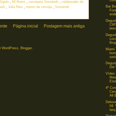
com
Sigolo
,
All Beers
,
cervejaria Sinnatrah
,
colaborador do
Bar Br
etti
,
Júlia Reis
,
roteiro da cerveja
,
Sinnatrah
For
ende
Degust
Clif
ente
Página inicial
Postagem mais antiga
brev
Degust
Loco
Bruj
Miami 
hom
seri
Degus
Die
Vídeo:
Mest
Eis
4º Con
Cerv
All 
Debora
04: 
lanç
Degust