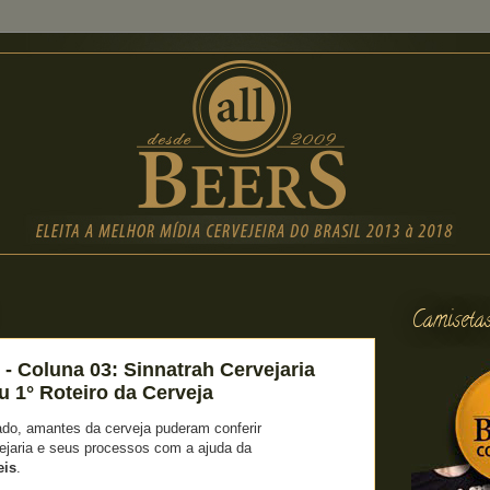
Camiseta
 - Coluna 03: Sinnatrah Cervejaria
u 1° Roteiro da Cerveja
do, amantes da cerveja puderam conferir
vejaria e seus processos com a ajuda da
eis
.