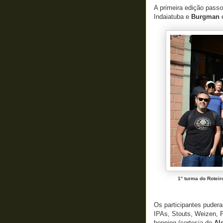
A primeira edição pass
Indaiatuba e
Burgman
1° turma do Roteir
Os participantes puderam
IPAs, Stouts, Weizen, P
hopping (cortesia do
Al