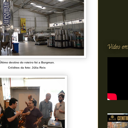
Vídeo em
Último destino do roteiro foi a Burgman.
Créditos da foto: Júlia Reis