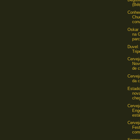
(Bél
Conhec
Chu
conv
Oskar 
na 
parc
Duvel:
Trip
Cervej
Nov
de 
Cervej
da c
Estado
nova
che
Cerveja
Eng
está
Cervej
Fest
com
Spence