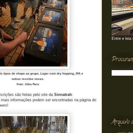
Entre e leia
Procuran
s tipos de chope ao grupo. Lager com dry hopping, IPA e
outras receitas novas.
Foto: Júlia Reis
ncrições são feitas pelo site da
Sinnatrah
:
 mais informações podem ser encontradas na página do
eers!
Arquivo 