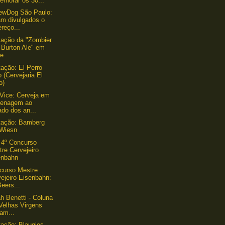
emorar os 30...
ewDog São Paulo:
am divulgados o
reço...
ação da "Zombier
f Burton Ale" em
e ...
ação: El Perro
 (Cervejaria El
o)
Vice: Cerveja em
enagem ao
ado dos an...
tação: Bamberg
 Wiesn
 4º Concurso
re Cervejeiro
enbahn
curso Mestre
ejeiro Eisenbahn:
Beers...
h Benetti - Coluna
Velhas Virgens
am...
ação: Blaugies