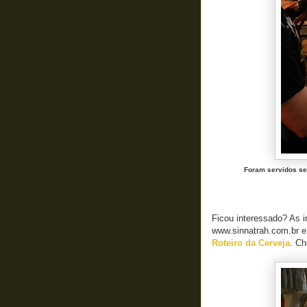
Foram servidos sei
Ficou interessado? As i
www.sinnatrah.com.br e
Roteiro da Cerveja
. Ch