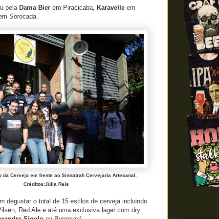
ou pela
Dama Bier
em Piracicaba,
Karavelle
em
em Sorocada.
o da Cerveja em frente ao Sinnatrah Cervejaria Artesanal.
Créditos:Júlia Reis
 degustar o total de 15 estilos de cerveja incluindo
ilsen, Red Ale e até uma exclusiva lager com dry
exandre Sigolo
na Burgman).