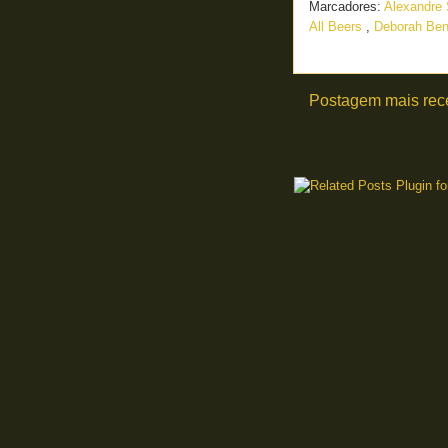
Marcadores:
Alexandre 
All Beers
,
Deborah Ben
Postagem mais rec