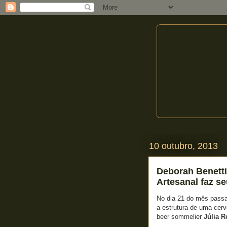
10 outubro, 2013
Deborah Benetti
Artesanal faz se
No dia 21 do mês passa
a estrutura de uma cer
beer sommelier
Júlia R