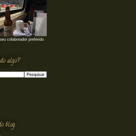
 seu colaborador preferido
do algo?
do blog