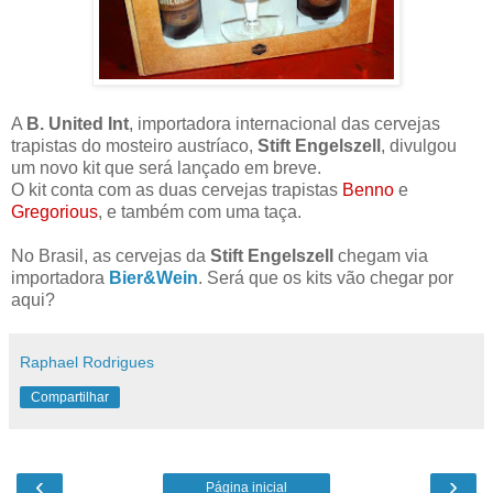
A
B. United Int
, importadora internacional das cervejas
trapistas do mosteiro austríaco,
Stift Engelszell
, divulgou
um novo kit que será lançado em breve.
O kit conta com as duas cervejas trapistas
Benno
e
Gregorious
, e também com uma taça.
No Brasil, as cervejas da
Stift Engelszell
chegam via
importadora
Bier&Wein
. Será que os kits vão chegar por
aqui?
Raphael Rodrigues
Compartilhar
‹
›
Página inicial