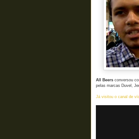
All Beers
conversou c
pelas marcas Duvel, Jen
Já visitou o canal de v