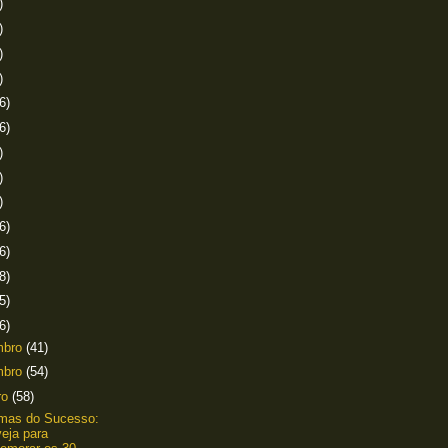
)
)
)
)
6)
6)
)
)
)
6)
6)
8)
5)
6)
mbro
(41)
mbro
(54)
ro
(58)
amas do Sucesso:
eja para