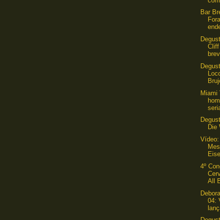
com
Bar Br
For
ende
Degust
Clif
brev
Degust
Loco
Bruj
Miami 
hom
seri
Degus
Die
Vídeo:
Mest
Eis
4º Con
Cerv
All 
Debora
04: 
lanç
Degust