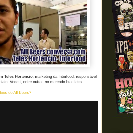
om
Teles Hortencio
, marketing da Interfood, responsável
lain, Vedett, entre outras no mercado brasileiro.
ídeos do All Beers?