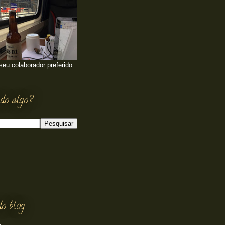
 seu colaborador preferido
do algo?
do blog