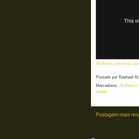
All Beers conversa com 
Postado por
Raphael R
Marcadores:
All Beers 
Vedett
Postagem mais rec