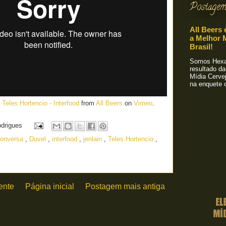
Postagem
All Beers 
a Melhor M
Brasil!
Somos Hexa!
resultado da
Mídia Cervej
na enquete o
Teles Hortencio - Interfood
from
All Beers
on
Vimeo
.
odrigues
conversa
,
Duvel
,
interfood
,
jenlain
,
Teles Hortencio
,
ente
Página inicial
Postagem mais antiga