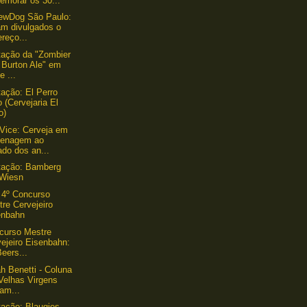
emorar os 30...
ewDog São Paulo:
am divulgados o
reço...
ação da "Zombier
f Burton Ale" em
e ...
ação: El Perro
 (Cervejaria El
o)
Vice: Cerveja em
enagem ao
ado dos an...
tação: Bamberg
 Wiesn
 4º Concurso
re Cervejeiro
enbahn
curso Mestre
ejeiro Eisenbahn:
Beers...
h Benetti - Coluna
Velhas Virgens
am...
ação: Blaugies