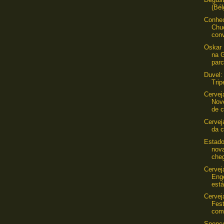
(Bél
Conhec
Chu
conv
Oskar 
na 
parc
Duvel:
Trip
Cervej
Nov
de 
Cervej
da c
Estado
nova
che
Cerveja
Eng
está
Cervej
Fest
com
Spence