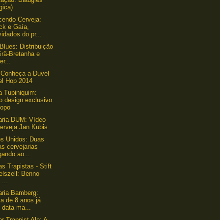
gica)
endo Cerveja:
ck e Gaía,
idados do pr...
Blues: Distribuição
Grã-Bretanha e
er...
 Conheça a Duvel
el Hop 2014
a Tupiniquim:
o design exclusivo
copo
aria DUM: Vídeo
erveja Jan Kubis
s Unidos: Duas
s cervejarias
gando ao...
s Trapistas - Stift
elszell: Benno
 ...
aria Bamberg:
a de 8 anos já
 data ma...
r Trappist Ale: A