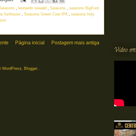
a Seasons
,
leonardo sewald
,
Seasons
,
seasons BigFoot
ns funhouse
,
Seasons Green Cow IPA
,
seasons holy
son
ente
Página inicial
Postagem mais antiga
Vídeo em