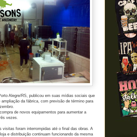
Porto Alegre/RS, publicou em suas mídias sociais que
ampliação da fábrica, com previsão de término para
ezembro.
 a compra de novos equipamentos para aumentar a
rês vezes.
 visitas foram interrompidas até o final das obras. A
 loja e distribuição continuam funcionando da mesma