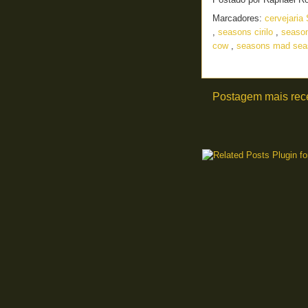
Marcadores:
cervejari
,
seasons cirilo
,
seaso
cow
,
seasons mad sea
Postagem mais rec