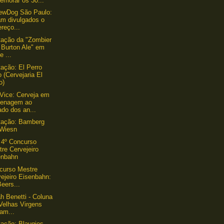
emorar os 30...
ewDog São Paulo:
am divulgados o
reço...
ação da "Zombier
f Burton Ale" em
e ...
ação: El Perro
 (Cervejaria El
o)
Vice: Cerveja em
enagem ao
ado dos an...
tação: Bamberg
 Wiesn
 4º Concurso
re Cervejeiro
enbahn
curso Mestre
ejeiro Eisenbahn:
Beers...
h Benetti - Coluna
Velhas Virgens
am...
ação: Blaugies