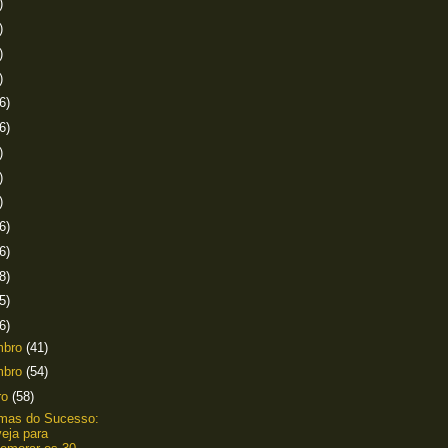
)
)
)
)
6)
6)
)
)
)
6)
6)
8)
5)
6)
mbro
(41)
mbro
(54)
ro
(58)
amas do Sucesso:
eja para