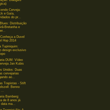
gica)
endo Cerveja:
ck e Gaía,
idados do pr...
Blues: Distribuição
Grã-Bretanha e
er...
 Conheça a Duvel
el Hop 2014
a Tupiniquim:
o design exclusivo
copo
aria DUM: Vídeo
erveja Jan Kubis
s Unidos: Duas
s cervejarias
gando ao...
s Trapistas - Stift
elszell: Benno
 ...
aria Bamberg:
a de 8 anos já
 data ma...
r Trappist Ale: A