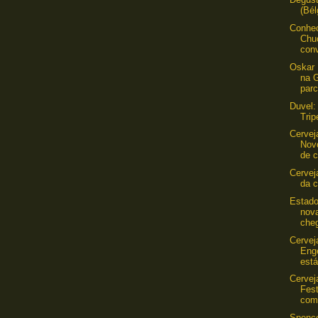
(Bél
Conhec
Chu
conv
Oskar 
na 
parc
Duvel:
Trip
Cervej
Nov
de 
Cervej
da c
Estado
nova
che
Cerveja
Eng
está
Cervej
Fest
com
Spence