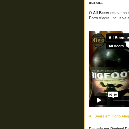
maneira.
O
All Beers
esteve no a
Porto Alegre, inclusive
All Beers em Porto Ale
Postado por
Raphael R