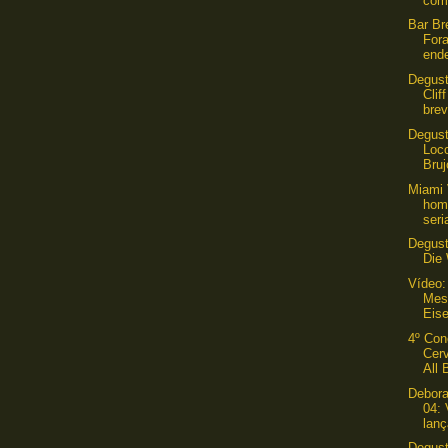
com
Bar Br
For
ende
Degust
Clif
brev
Degust
Loco
Bruj
Miami 
hom
seri
Degus
Die
Vídeo:
Mest
Eis
4º Con
Cerv
All 
Debora
04: 
lanç
Degust