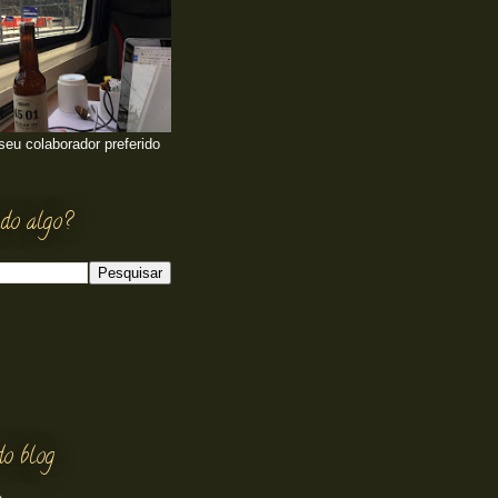
 seu colaborador preferido
do algo?
do blog