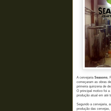
A cervejaria
Seasons
, 
começaram as obras de 
primeira quinzena de d
O principal motivo foi
produção atual em até t
Segundo a cervejaria, as
produção das cervejas,