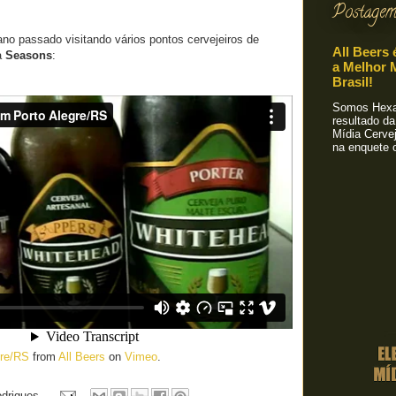
Postagem
no passado visitando vários pontos cervejeiros de
All Beers 
 a
Seasons
:
a Melhor M
Brasil!
Somos Hexa!
resultado da
Mídia Cervej
na enquete o
gre/RS
from
All Beers
on
Vimeo
.
odrigues