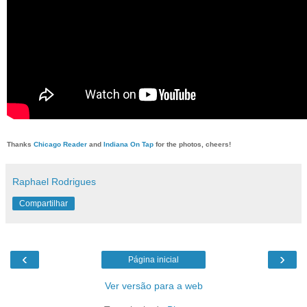
Thanks
Chicago Reader
and
Indiana On Tap
for the photos, cheers!
Raphael Rodrigues
Compartilhar
‹
›
Página inicial
Ver versão para a web