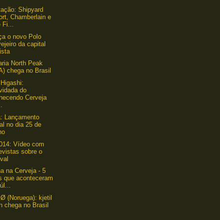
ação: Shipyard
ort, Chamberlain e
 Fi...
a o novo Polo
ejeiro da capital
ista
aria North Peak
A) chega no Brasil
Higashi:
vidada do
hecendo Cerveja
..
a: Lançamento
ial no dia 25 de
ho
014: Vídeo com
evistas sobre o
ival
 na Cerveja - 5
os que aconteceram
úl...
Ø (Noruega): kjetil
un chega no Brasil