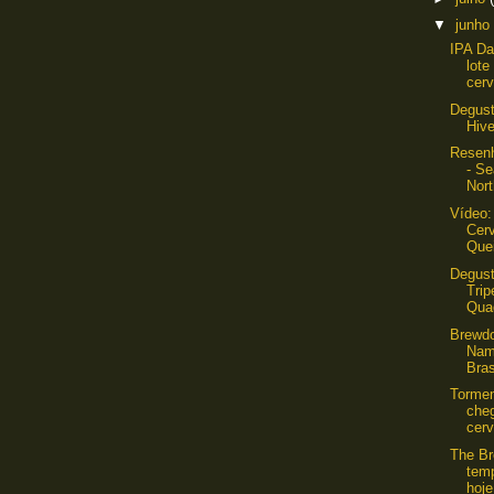
▼
junho
IPA Da
lote
cerv
Degus
Hive
Resen
- Se
Nort
Vídeo:
Cerv
Que
Degust
Trip
Qua
Brewdo
Nam
Bras
Torme
che
cerv
The B
tem
hoje