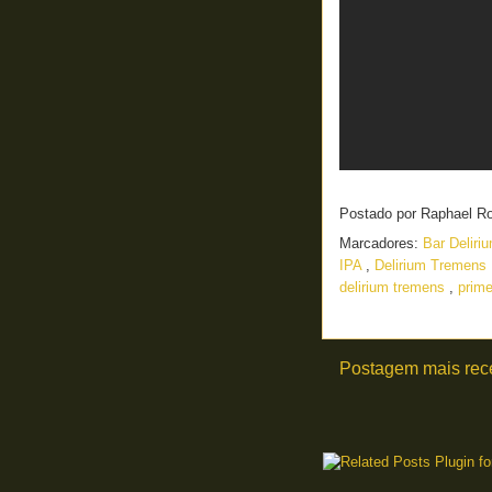
Postado por
Raphael R
Marcadores:
Bar Deliri
IPA
,
Delirium Tremens
delirium tremens
,
prime
Postagem mais rec