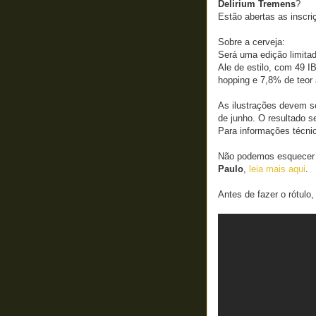
Delirium Tremens
?
Estão abertas as inscri
Sobre a cerveja:
Será uma edição limitad
Ale de estilo, com 49 I
hopping e 7,8% de teor 
As ilustrações devem s
de junho. O resultado s
Para informações técni
Não podemos esquecer q
Paulo
,
leia mais aqui
.
Antes de fazer o rótulo