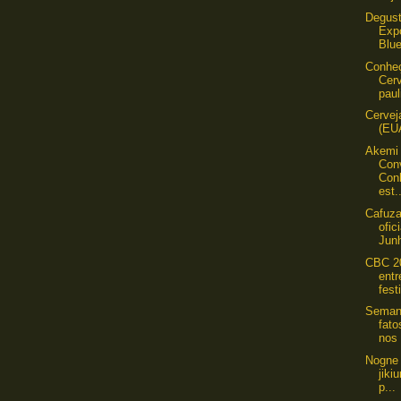
Degust
Exp
Blue
Conheç
Cerv
paul
Cervej
(EU
Akemi 
Con
Con
est.
Cafuz
ofic
Jun
CBC 2
entr
fest
Semana
fat
nos 
Nogne 
jiki
p...