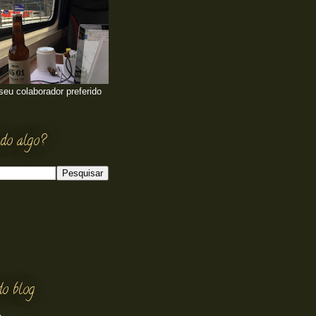
 seu colaborador preferido
do algo?
do blog