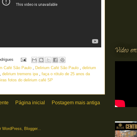
Vídeo em
odrigues
um Café São Paulo
,
Delirium Café São Paulo
,
delirium
,
delirium tremens ipa
,
faça o rótulo de 25 anos da
iras fotos do delirium café SP
ente
Página inicial
Postagem mais antiga