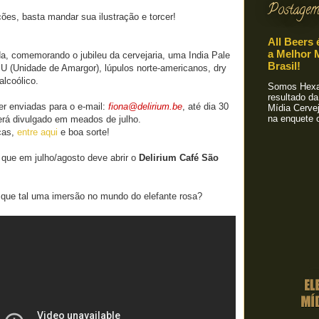
Postagem
ções, basta mandar sua ilustração e torcer!
All Beers 
a Melhor M
a, comemorando o jubileu da cervejaria, uma India Pale
Brasil!
BU (Unidade de Amargor), lúpulos norte-americanos, dry
alcoólico.
Somos Hexa!
resultado da
er enviadas para o e-mail:
fiona@delirium.be
, até dia 30
Mídia Cervej
na enquete o
erá divulgado em meados de julho.
cas,
entre aqui
e boa sorte!
ue em julho/agosto deve abrir o
Delirium Café São
, que tal uma imersão no mundo do elefante rosa?