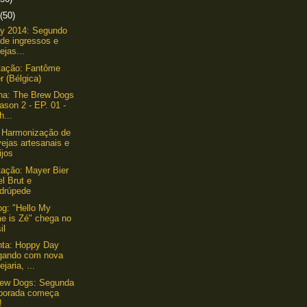
(50)
y 2014: Segundo
 de ingressos e
ejas...
tação: Fantôme
r (Bélgica)
ha: The Brew Dogs
ason 2 - EP. 01 -
h...
 Harmonização de
ejas artesanais e
ijos
ação: Mayer Bier
el Brut e
drúpede
g: "Hello My
e is Zé" chega no
il
nta: Hoppy Day
gando com nova
ejaria, ...
rew Dogs: Segunda
porada começa
!