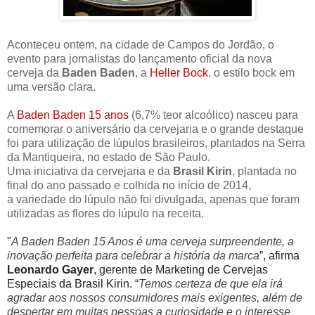
Aconteceu ontem, na cidade de Campos do Jordão, o
evento para jornalistas do lançamento oficial da nova
cerveja da
Baden Baden
, a
Heller Bock
,
o estilo bock em
uma versão clara.
A
Baden Baden 15 anos
(6,7% teor alcoólico) nasceu para
comemorar o aniversário da cervejaria e o grande destaque
foi para utilização de lúpulos brasileiros, plantados na Serra
da Mantiqueira, no estado de São Paulo.
Uma iniciativa da cervejaria e da
Brasil Kirin
, plantada no
final do ano passado e colhida no início de 2014,
a
variedade do lúpulo não foi divulgada, apenas que foram
utilizadas as flores do lúpulo na receita.
"
A Baden Baden 15 Anos é uma cerveja surpreendente, a
inovação perfeita para celebrar a história da marca
”, afirma
Leonardo Gayer
, gerente de Marketing de Cervejas
Especiais da Brasil Kirin. “
Temos certeza de que ela irá
agradar aos nossos consumidores mais exigentes, além de
despertar em muitas pessoas a curiosidade e o interesse