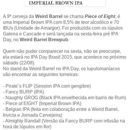
A 9ª cerveja da
Weird Barrel
se chama
Piece of Eight
, é
uma Imperial Brown IPA com 8,5% de teor alcoólico e 70
IBUs (Unidade de Amargor). Foi produzida com os lúpulos
Galena e Cascade e será lançada na sexta-feira pré IPA
Day, no
Weird Barrel Brewpub
.
Quem não puder comparecer na sexta, não se preocurpe,
ela estará no IPA Day Brasil 2015, que acontece no próximo
sábado (22/08).
No stand da Weird Barrel no IPA Day, os lupulomaníacos
vão encontrar as seguintes torneiras:
- Pirate´s FLIP (Session IPA com gengibre)
- Fancy BURP (IPA)
- Naughty GROG (Black IPA envelhecida em barris de Rum)
- Piece of EIGHT (Imperial Brown IPA)
- Belgian IPA (feita em colaboração entre a Weird Barrel,
Invicta e Jornada Cervejeira)
- Almighty Randall (Versão da Fancy BURP com infusão na
hora de lúpulos em flor)