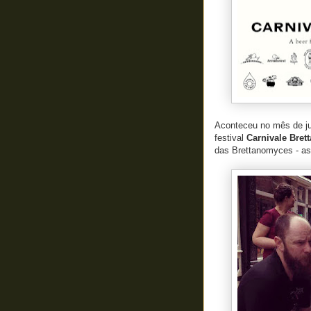
Aconteceu no mês de ju
festival
Carnivale Bre
das Brettanomyces - as