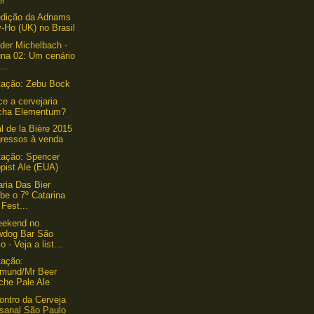
er
edição da Adnams
y-Ho (UK) no Brasil
der Michelbach -
na 02: Um cenário
...
tação: Zebu Bock
e a cervejaria
cha Elementum?
l de la Bière 2015
gressos à venda
ação: Spencer
pist Ale (EUA)
aria Das Bier
be o 7º Catarina
 Fest...
eekend no
wdog Bar São
o - Veja a list...
tação:
tmund/Mr Beer
che Pale Ale
ontro da Cerveja
esanal São Paulo