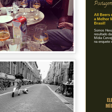
Postagem
All Beers 
a Melhor M
Brasil!
Somos Hexa!
resultado da
Mídia Cervej
na enquete o