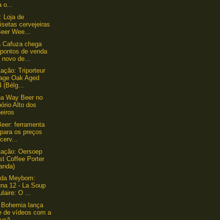
a o...
: Loja de
setas cervejeiras
Beer Wee...
 Cafuza chega
 pontos de venda
 novo de...
ação: Triporteur
tage Oak Aged
 (Bélg...
a Way Beer no
ório Alto dos
eiros
Beer: ferramenta
para os preços
cerv...
tação: Oersoep
t Coffee Porter
anda)
nda Meybom:
una 12 - La Soup
laire: O ...
 Bohemia lança
ie de vídeos com a
uçã...