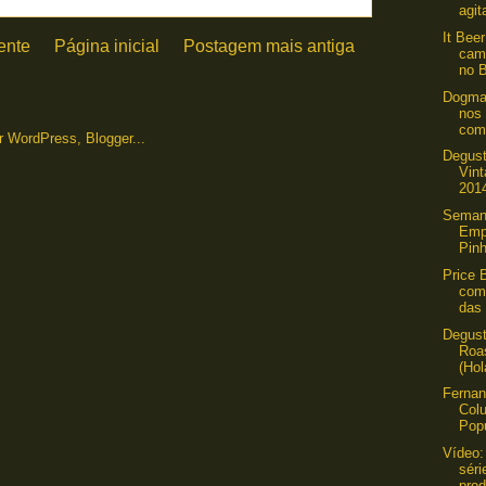
agit
It Beer
ente
Página inicial
Postagem mais antiga
cami
no 
Dogma
nos
com
Degust
Vin
2014
Seman
Emp
Pinh
Price 
com
das 
Degus
Roas
(Hol
Ferna
Col
Popu
Vídeo:
sér
prod