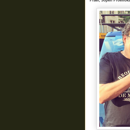
Prael, Jopen Proeflo