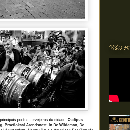
Vídeo em
rincipais pontos cervejeiros da cidade:
Oedipus
g, Proeflokaal Arendsnest, In De Wildeman, De