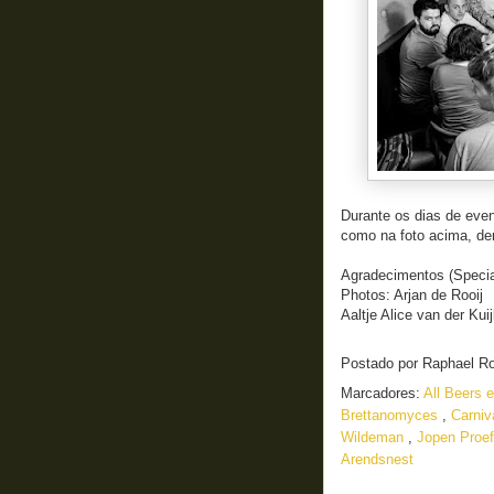
Durante os dias de even
como na foto acima, den
Agradecimentos (Speci
Photos: Arjan de Rooij
Aaltje Alice van der Kui
Postado por
Raphael R
Marcadores:
All Beers
Brettanomyces
,
Carni
Wildeman
,
Jopen Proe
Arendsnest