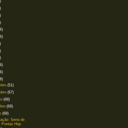
)
)
)
)
6)
6)
)
)
)
6)
6)
8)
mbro
(51)
mbro
(67)
ro
(68)
mbro
(68)
to
(68)
ação: Serra de
s Pontas Hop