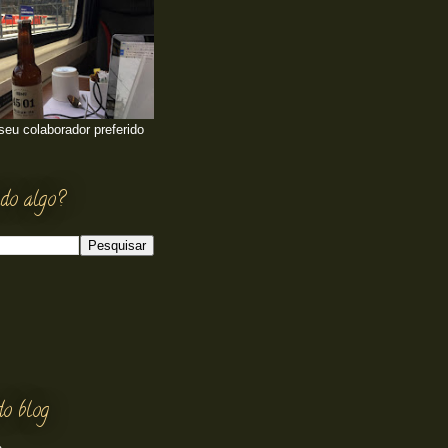
 seu colaborador preferido
do algo?
do blog