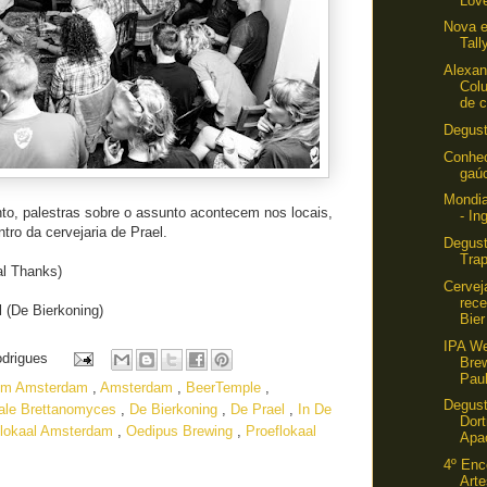
Lov
Nova 
Tall
Alexan
Colu
de c
Degus
Conhec
gaú
Mondia
to, palestras sobre o assunto acontecem nos locais,
- In
tro da cervejaria de Prael.
Degust
Trap
al Thanks)
Cervej
rece
jl (De Bierkoning)
Bier
IPA W
odrigues
Bre
Paul
 em Amsterdam
,
Amsterdam
,
BeerTemple
,
Degus
vale Brettanomyces
,
De Bierkoning
,
De Prael
,
In De
Dor
flokaal Amsterdam
,
Oedipus Brewing
,
Proeflokaal
Apa
4º Enc
Art