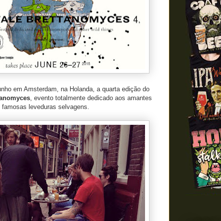
nho em Amsterdam, na Holanda, a quarta edição do
ttanomyces
, evento totalmente dedicado aos amantes
 famosas leveduras selvagens.