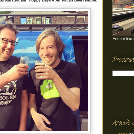
kaal Amsterdam, Hoppy Days e American BeerTemple
.
Entre e leia
Procuran
Arquivo 