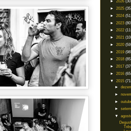
►
2026
(30
►
2025
(35
►
2024
(51
►
2023
(80
►
2022
(11
►
2021
(10
►
2020
(59
►
2019
(98
►
2018
(85
►
2017
(37
►
2016
(65
▼
2015
(71
►
deze
►
nove
►
outub
►
sete
▼
agos
Degust
Trê