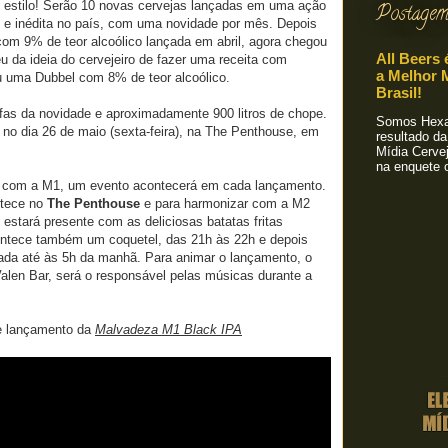
 estilo! Serão 10 novas cervejas lançadas em uma ação
Postagem
l e inédita no país, com uma novidade por mês. Depois
om 9% de teor alcoólico lançada em abril, agora chegou
All Beers 
u da ideia do cervejeiro de fazer uma receita com
a Melhor M
u uma Dubbel com 8% de teor alcoólico.
Brasil!
fas da novidade e aproximadamente 900 litros de chope.
Somos Hexa!
no dia 26 de maio (sexta-feira), na The Penthouse, em
resultado da
Mídia Cervej
na enquete o
com a M1, um evento acontecerá em cada lançamento.
ntece no
The Penthouse
e para harmonizar com a M2
estará presente com as deliciosas batatas fritas
ontece também um coquetel, das 21h às 22h e depois
lada até às 5h da manhã. Para animar o lançamento, o
alen Bar, será o responsável pelas músicas durante a
de lançamento da
Malvadeza M1 Black IPA