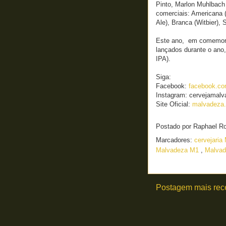
Pinto, Marlon Muhlbach
comerciais: Americana (
Ale), Branca (Witbier), S
Este ano, em comemoraç
lançados durante o ano
IPA).
Siga:
Facebook:
facebook.co
Instagram: cervejamal
Site Oficial:
malvadeza
Postado por
Raphael R
Marcadores:
cervejari
Malvadeza M1
,
Malva
Postagem mais rec