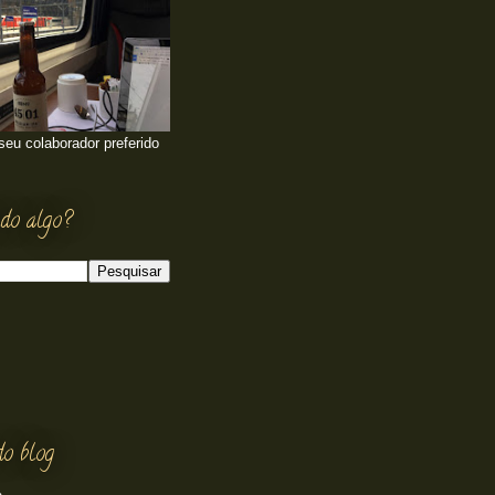
 seu colaborador preferido
do algo?
do blog