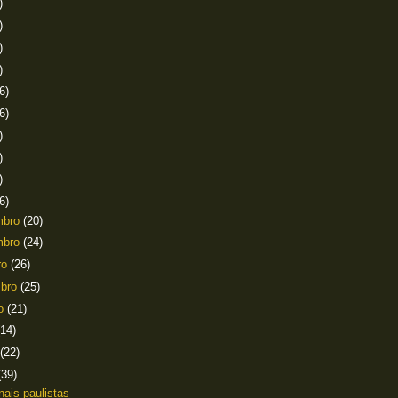
)
)
)
)
6)
6)
)
)
)
6)
mbro
(20)
mbro
(24)
ro
(26)
mbro
(25)
to
(21)
(14)
(22)
(39)
nais paulistas