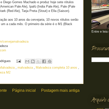
 e Diego Gomes Machado e produz hoje sete rótulos
American Pale Ale), Ipafú (India Pale Ale), Pale (Pale
tark (Red Ale), Tarja Preta (Stout) e Ella (Saison).
ão aos 10 anos da cervejaria, 10 novos rótulos serão
, um a cada mês. O primeiro da série é o M1 (Black
Entre e leia
m/cervejamalvadeza
vadeza
Procuran
.com
odrigues
a Malvadeza
,
malvadeza
,
Malvadeza completa 10 anos
,
deza M2
ente
Página inicial
Postagem mais antiga
Arquivo 