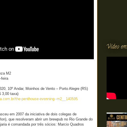
Vídeo em
eza M2
-feira
320, 10º Andar, Moinhos de Vento – Porto Alegre (RS)
 3,00 taxa)
la.com.br/the-penthouse-evenning--m2__140595
sceu em 2007 da iniciativa de dois colegas de
rlon), que resolveram abrir um brewpub no Rio Grande do
jaria é comandada por três sócios: Marcio Quadros