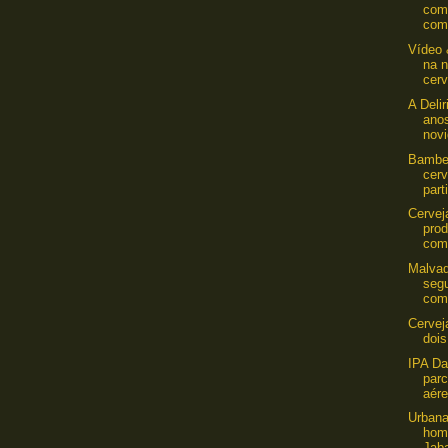
com
com 
Vídeo 
na 
cerv
A Deli
ano
nov
Bamber
cerv
parti
Cerve
prod
com
Malvad
seg
com
Cervej
dois
IPA Da
par
aére
Urbana
hom
Jab