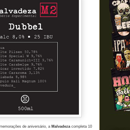
memorações de aniversário, a
Malvadeza
completa 10