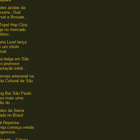
des ácidas da
ssens, Oud
sel e Brouwe...
Tripel Hop Citra
ga no mercado
ileiro...
aria Lund lança
s um rótulo
onal
a belga em São
lo promove
stação inédi...
erveja artesanal na
da Cultural de São
og Bar São Paulo
liza mais uma
ão do ...
des da Sierra
ada no Brasil
al Repense
veja começa venda
ngressos...
ezotti – Coluna