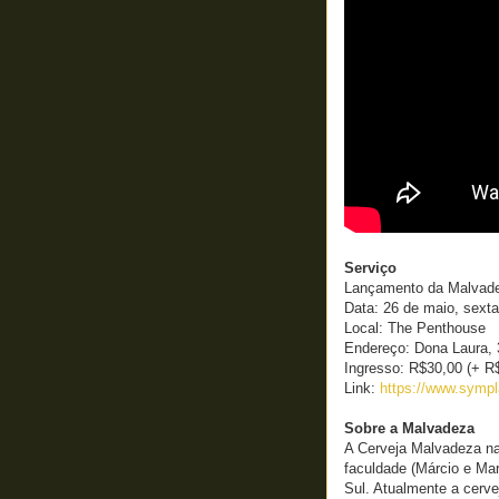
Serviço
Lançamento da Malvad
Data: 26 de maio, sexta
Local: The Penthouse
Endereço: Dona Laura, 
Ingresso: R$30,00 (+ R$
Link:
https://www.symp
Sobre a Malvadeza
A Cerveja Malvadeza na
faculdade (Márcio e Ma
Sul. Atualmente a cerve