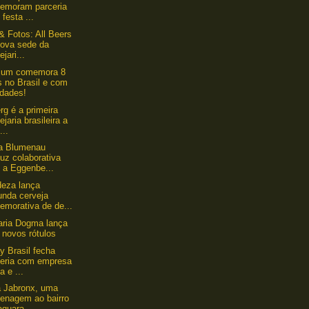
emoram parceria
festa ...
& Fotos: All Beers
nova sede da
ejari...
rium comemora 8
s no Brasil e com
idades!
g é a primeira
ejaria brasileira a
...
ja Blumenau
uz colaborativa
 a Eggenbe...
eza lança
unda cerveja
emorativa de de...
aria Dogma lança
 novos rótulos
y Brasil fecha
ceria com empresa
a e ...
 Jabronx, uma
enagem ao bairro
aquara