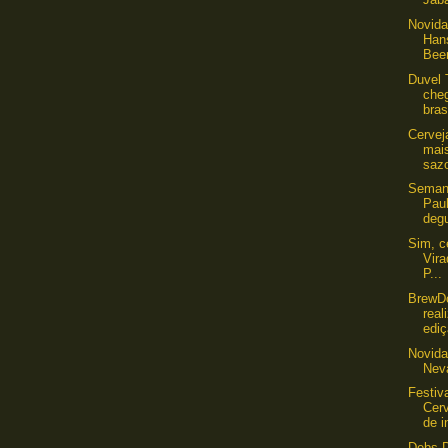
Novida
Han
Beer
Duvel 
che
bras
Cervej
mai
saz
Seman
Pau
degu
Sim, c
Vira
P...
​BrewD
rea
ediç
Novida
Nev
Festiv
Cer
de i
Debs D