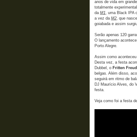
anos de vida em grande
totalmente experimenta
da
M1
, uma Black IPA c
a vez da
M2
, que nasce
goiabada e assim surgi
Serão apenas 120 garra
O lançamento acontece 
Porto Alegre.
Assim como aconteceu 
Desta vez, a festa aco
Dubbel, o
Fritten Freud
belgas. Além disso, ac
seguirá em ritmo de ba
DJ Maurício Alves, do V
festa.
Veja como foi a festa 