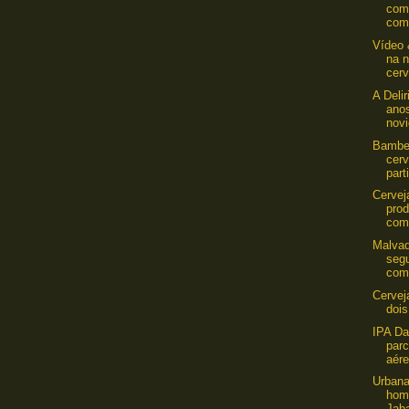
com
com 
Vídeo 
na 
cerv
A Deli
ano
nov
Bamber
cerv
parti
Cerve
prod
com
Malvad
seg
com
Cervej
dois
IPA Da
par
aére
Urbana
hom
Jab