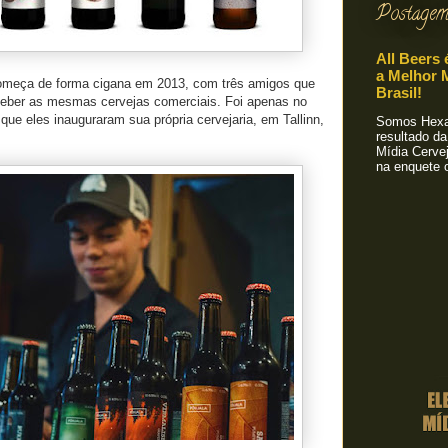
Postagem
All Beers 
a Melhor M
meça de forma cigana em 2013, com três amigos que
Brasil!
eber as mesmas cervejas comerciais. Foi apenas no
que eles inauguraram sua própria cervejaria, em Tallinn,
Somos Hexa!
resultado da
Mídia Cervej
na enquete o