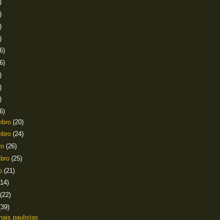
)
)
)
)
6)
6)
)
)
)
6)
mbro
(20)
mbro
(24)
ro
(26)
mbro
(25)
to
(21)
(14)
(22)
(39)
nais paulistas