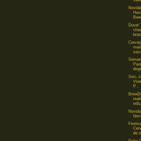
Novida
Han
Beer
Duvel 
che
bras
Cervej
mai
saz
Seman
Pau
degu
Sim, c
Vira
P...
​BrewD
rea
ediç
Novida
Nev
Festiv
Cer
de i
Debs D