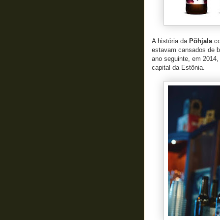
A história da
Põhjala
co
estavam cansados de b
ano seguinte, em 2014, 
capital da Estônia.