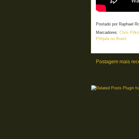
Postado por
Raphael R
Marcadores:
Chris Pilk
Põhjala no Brasil
Postagem mais rec