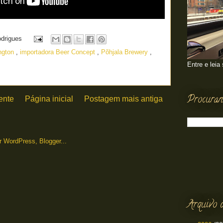
odrigues
ington
,
importadora Beer Concept
,
Põhjala Brewery
,
Entre e leia
Procuran
ente
Página inicial
Postagem mais antiga
Arquivo 