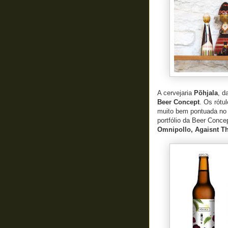
A cervejaria
Põhjala
, d
Beer Concept
. Os rótu
muito bem pontuada no 
portfólio da Beer Conce
Omnipollo, Agaisnt Th