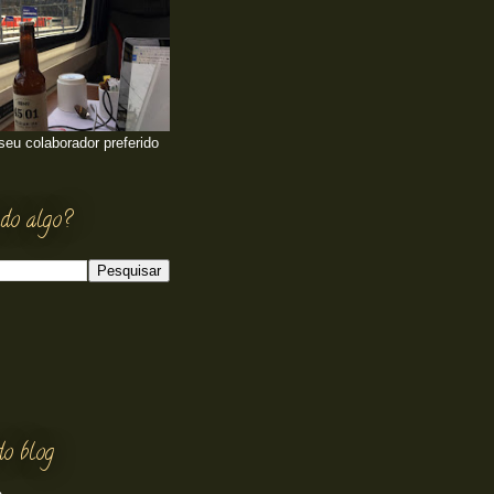
 seu colaborador preferido
do algo?
do blog