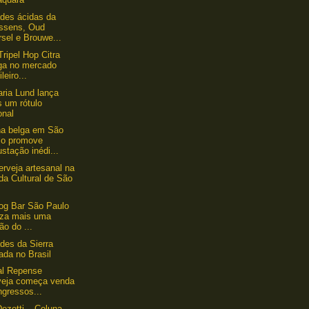
des ácidas da
ssens, Oud
sel e Brouwe...
Tripel Hop Citra
ga no mercado
ileiro...
aria Lund lança
s um rótulo
onal
a belga em São
lo promove
stação inédi...
erveja artesanal na
da Cultural de São
og Bar São Paulo
liza mais uma
ão do ...
des da Sierra
ada no Brasil
al Repense
veja começa venda
ngressos...
ezotti – Coluna