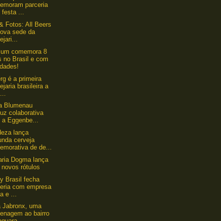
emoram parceria
festa ...
& Fotos: All Beers
nova sede da
ejari...
rium comemora 8
s no Brasil e com
idades!
g é a primeira
ejaria brasileira a
...
ja Blumenau
uz colaborativa
 a Eggenbe...
eza lança
unda cerveja
emorativa de de...
aria Dogma lança
 novos rótulos
y Brasil fecha
ceria com empresa
a e ...
 Jabronx, uma
enagem ao bairro
aquara