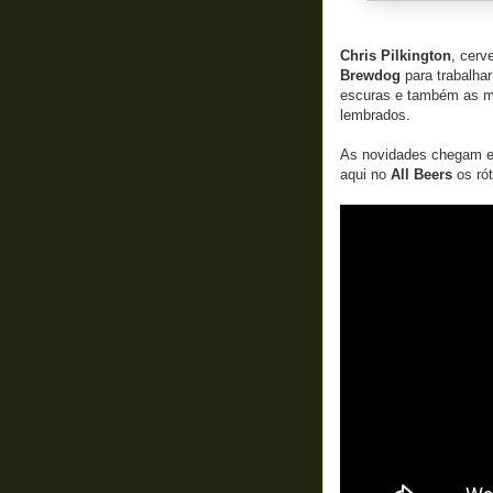
Chris Pilkington
, cerv
Brewdog
para trabalha
escuras e também as ma
lembrados.
As novidades chegam e
aqui no
All Beers
os rót