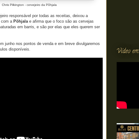
Chris Pilkington - cervejeiro da Põhjala
ejeiro responsável por todas as receitas, deixou a
r com a
Põhjala
e afirma que o foco são as cervejas
turadas em barris, e são por elas que eles querem ser
m junho nos pontos de venda e em breve divulgaremos
Vídeo em
ulos disponíveis.