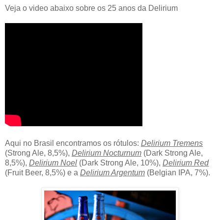
Veja o video abaixo sobre os 25 anos da Delirium
Aqui no Brasil encontramos os rótulos:
Delirium Tremens
(Strong Ale, 8,5%),
Delirium Nocturnum
(Dark Strong Ale,
8,5%),
Delirium Noel
(Dark Strong Ale, 10%),
Delirium Red
(Fruit Beer, 8,5%) e a
Delirium Argentum
(Belgian IPA, 7%).