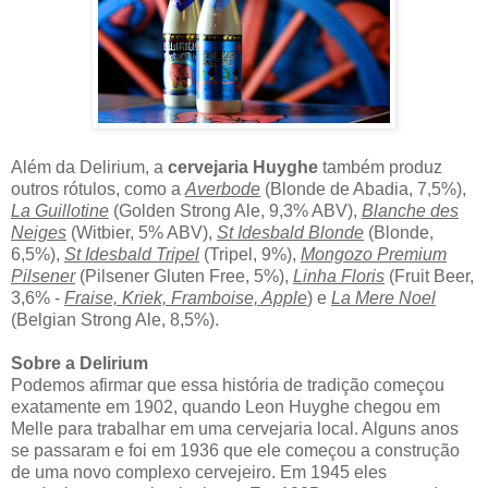
Além da Delirium, a
cervejaria Huyghe
também produz
outros rótulos, como a
Averbode
(Blonde de Abadia, 7,5%),
La Guillotine
(Golden Strong Ale, 9,3% ABV),
Blanche des
Neiges
(Witbier, 5% ABV),
St Idesbald Blonde
(Blonde,
6,5%),
St Idesbald Tripel
(Tripel, 9%),
Mongozo Premium
Pilsener
(Pilsener Gluten Free, 5%),
Linha Floris
(Fruit Beer,
3,6% -
Fraise, Kriek, Framboise, Apple
) e
La Mere Noel
(Belgian Strong Ale, 8,5%).
Sobre a Delirium
Podemos afirmar que essa história de tradição começou
exatamente em 1902, quando Leon Huyghe chegou em
Melle para trabalhar em uma cervejaria local. Alguns anos
se passaram e foi em 1936 que ele começou a construção
de uma novo complexo cervejeiro. Em 1945 eles