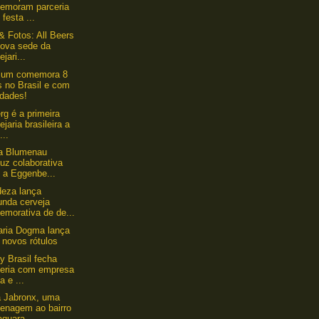
emoram parceria
festa ...
& Fotos: All Beers
nova sede da
ejari...
rium comemora 8
s no Brasil e com
idades!
g é a primeira
ejaria brasileira a
...
ja Blumenau
uz colaborativa
 a Eggenbe...
eza lança
unda cerveja
emorativa de de...
aria Dogma lança
 novos rótulos
y Brasil fecha
ceria com empresa
a e ...
 Jabronx, uma
enagem ao bairro
aquara