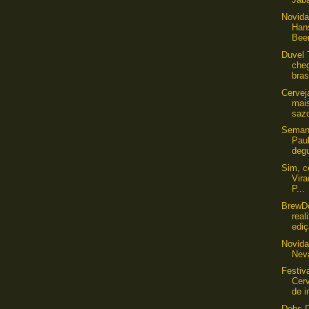
Novida
Han
Beer
Duvel 
che
bras
Cervej
mai
saz
Seman
Pau
degu
Sim, c
Vira
P...
​BrewD
rea
ediç
Novida
Nev
Festiv
Cer
de i
Debs D