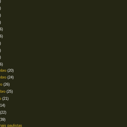
)
)
)
)
6)
6)
)
)
)
6)
mbro
(20)
mbro
(24)
ro
(26)
mbro
(25)
to
(21)
(14)
(22)
(39)
nais paulistas