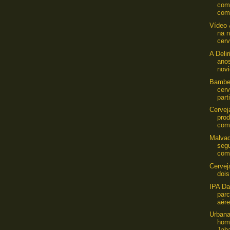
com
com 
Vídeo 
na 
cerv
A Deli
ano
nov
Bamber
cerv
parti
Cerve
prod
com
Malvad
seg
com
Cervej
dois
IPA Da
par
aére
Urbana
hom
Jab