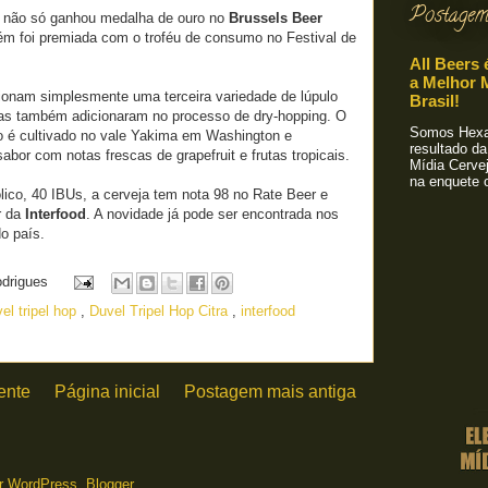
Postagem
não só ganhou medalha de ouro no
Brussels Beer
m foi premiada com o troféu de consumo no Festival de
All Beers 
a Melhor M
cionam simplesmente uma terceira variedade de lúpulo
Brasil!
 mas também adicionaram no processo de dry-hopping. O
Somos Hexa!
co é cultivado no vale Yakima em Washington e
resultado da
abor com notas frescas de grapefruit e frutas tropicais.
Mídia Cervej
na enquete o
ico, 40 IBUs, a cerveja tem nota 98 no Rate Beer e
ar da
Interfood
. A novidade já pode ser encontrada nos
o país.
odrigues
el tripel hop
,
Duvel Tripel Hop Citra
,
interfood
ente
Página inicial
Postagem mais antiga