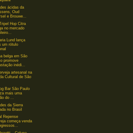
des ácidas da
ssens, Oud
sel e Brouwe...
Tripel Hop Citra
ga no mercado
ileiro...
aria Lund lança
s um rótulo
onal
a belga em São
lo promove
stação inédi...
erveja artesanal na
da Cultural de São
og Bar São Paulo
liza mais uma
ão do ...
des da Sierra
ada no Brasil
al Repense
veja começa venda
ngressos...
ezotti – Coluna