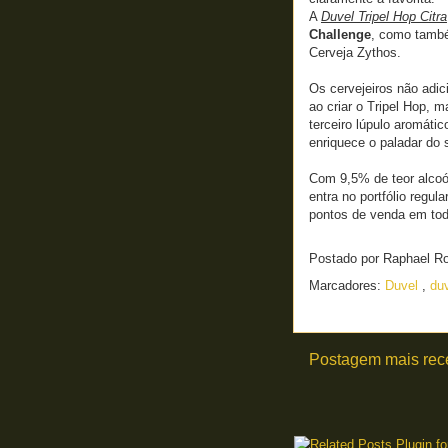
A
Duvel Tripel Hop Citra
Challenge
, como també
Cerveja Zythos.
Os cervejeiros não adi
ao criar o Tripel Hop,
terceiro lúpulo aromáti
enriquece o paladar do s
Com 9,5% de teor alcoól
entra no portfólio regul
pontos de venda em tod
Postado por
Raphael R
Marcadores:
Duvel
,
duv
Postagem mais rec