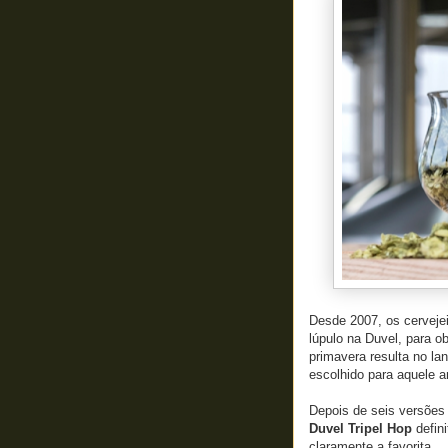
Desde 2007, os cerveje
lúpulo na Duvel, para 
primavera resulta no la
escolhido para aquele a
Depois de seis versõe
Duvel Tripel Hop
defini
claramente a favorita.