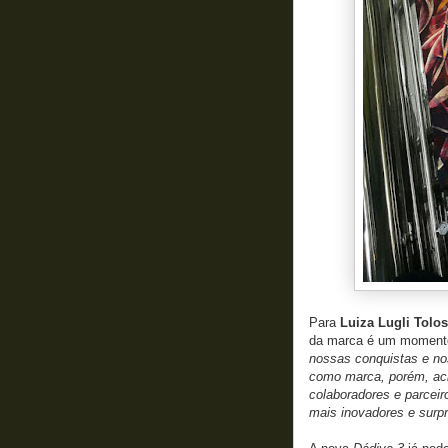
Para
Luiza Lugli Tolo
da marca é um momento
nossas conquistas e no
como marca, porém, aci
colaboradores e parcei
mais inovadores e surp