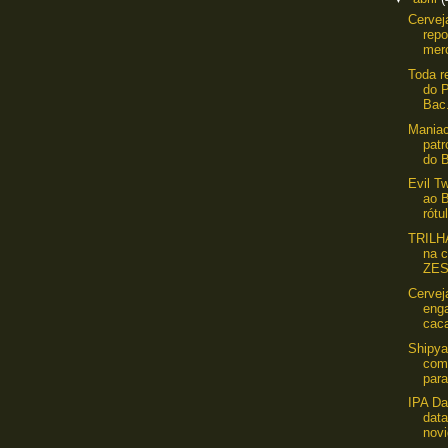
Cervej
repo
mer
Toda r
do P
Bac.
Maniac
patr
do B
Evil Tw
ao B
rótul
TRILHA
na c
ZES
Cervej
eng
caca
Shipya
com
para
IPA Da
data
novi