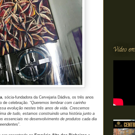
Vídeo em
sa
, sócia-fundadora da Cervejaria Dádiva, os três anos
 de celebração. “
Queremos lembrar com carinho
ssa evolução nestes três anos de vida. Crescemos
ma de tudo, estamos construindo uma história junto a
ros essenciais no desenvolvimento de produtos cada dia
reendente
s”.