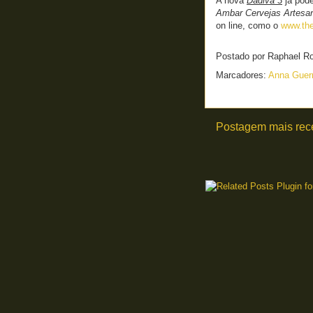
A nova
Dádiva 3
já pod
Ambar Cervejas Artesa
on line, como o
www.the
Postado por
Raphael R
Marcadores:
Anna Guer
Postagem mais rec