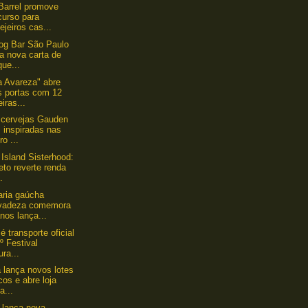
Barrel promove
curso para
ejeiros cas...
og Bar São Paulo
a nova carta de
que...
a Avareza" abre
s portas com 12
eiras...
 cervejas Gauden
, inspiradas nas
ro ...
Island Sisterhood:
eto reverte renda
.
aria gaúcha
vadeza comemora
nos lança...
é transporte oficial
º Festival
ura...
lança novos lotes
cos e abre loja
a...
a lança nova