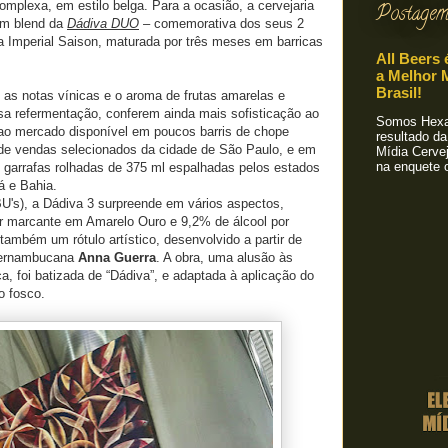
omplexa, em estilo belga. Para a ocasião, a cervejaria
Postagem
um blend da
Dádiva DUO
– comemorativa dos seus 2
 Imperial Saison, maturada por três meses em barricas
All Beers 
a Melhor M
Brasil!
 as notas vínicas e o aroma de frutas amarelas e
ssa refermentação, conferem ainda mais sofisticação ao
Somos Hexa!
 ao mercado disponível em poucos barris de chope
resultado da
 de vendas selecionados da cidade de São Paulo, e em
Mídia Cervej
na enquete o
0 garrafas rolhadas de 375 ml espalhadas pelos estados
á e Bahia.
U's), a Dádiva 3 surpreende em vários aspectos,
 marcante em Amarelo Ouro e 9,2% de álcool por
também um rótulo artístico, desenvolvido a partir de
 pernambucana
Anna Guerra
. A obra, uma alusão às
ca, foi batizada de “Dádiva”, e adaptada à aplicação do
o fosco.