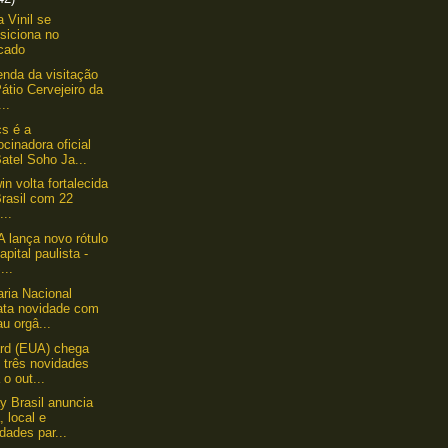
a Vinil se
siciona no
cado
enda da visitação
átio Cervejeiro da
..
s é a
ocinadora oficial
atel Soho Ja...
in volta fortalecida
rasil com 22
...
 lança novo rótulo
apital paulista -
...
aria Nacional
ata novidade com
u orgâ...
rd (EUA) chega
 três novidades
 o out...
y Brasil anuncia
, local e
dades par...