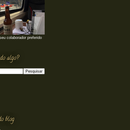
 seu colaborador preferido
do algo?
do blog