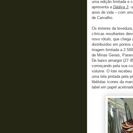
uma edição limitada e c
apresenta a
Dádiva 3
, 
anos de vida – com uma
de Carvalho.
Os ésteres da levedura,
cítricas resultantes de
novo rótulo, que chega
distribuídos em pontos
tiragem limitada a 2.50
de Minas Gerais, Paran
De baixo amargor (27 IB
começando pela sua cor
volume. O lote recebeu 
uma tela pintada pela
libélulas ícones da mar
label em papel acetinad