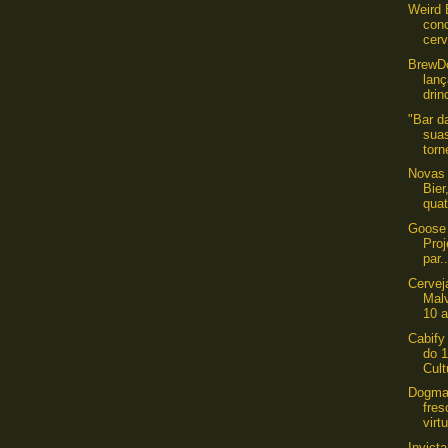
Weird 
con
cerv
​BrewD
lanç
drin
"Bar d
sua
torn
Novas
Bier
quat
Goose 
Proj
par..
Cervej
Mal
10 a
Cabify 
do 1
Cult
Dogma 
fres
virtu
Invict