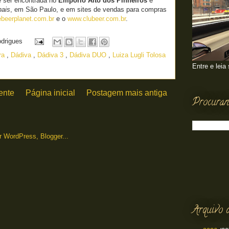
e ser encontrada no
Empório Alto dos Pinheiros
e
nais
, em São Paulo, e em sites de vendas para compras
beerplanet.com.br
e o
www.clubeer.com.br
.
odrigues
ra
,
Dádiva
,
Dádiva 3
,
Dádiva DUO
,
Luiza Lugli Tolosa
Entre e leia
ente
Página inicial
Postagem mais antiga
Procuran
Arquivo 