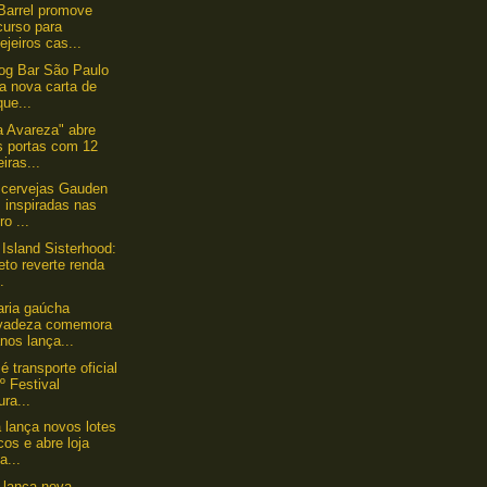
Barrel promove
curso para
ejeiros cas...
og Bar São Paulo
a nova carta de
que...
a Avareza" abre
s portas com 12
eiras...
 cervejas Gauden
, inspiradas nas
ro ...
Island Sisterhood:
eto reverte renda
.
aria gaúcha
vadeza comemora
nos lança...
é transporte oficial
º Festival
ura...
lança novos lotes
cos e abre loja
a...
a lança nova