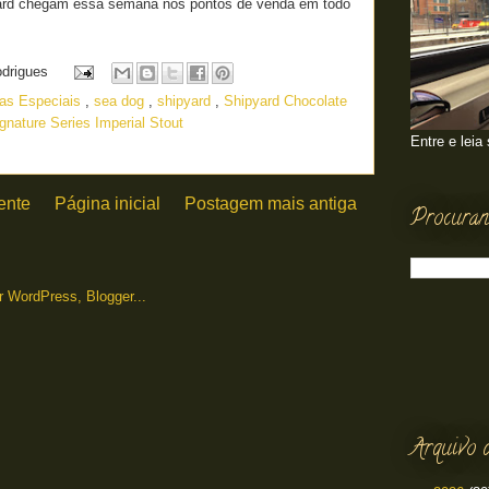
ard chegam essa semana nos pontos de venda em todo
odrigues
jas Especiais
,
sea dog
,
shipyard
,
Shipyard Chocolate
gnature Series Imperial Stout
Entre e leia
ente
Página inicial
Postagem mais antiga
Procuran
Arquivo 