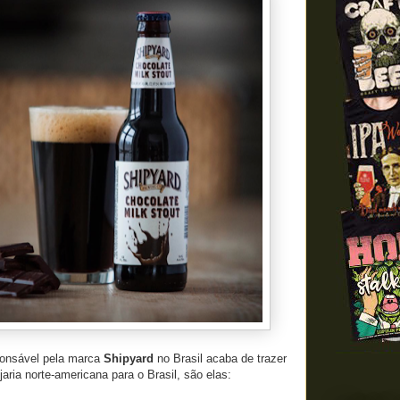
ponsável pela marca
Shipyard
no Brasil acaba de trazer
aria norte-americana para o Brasil, são elas: