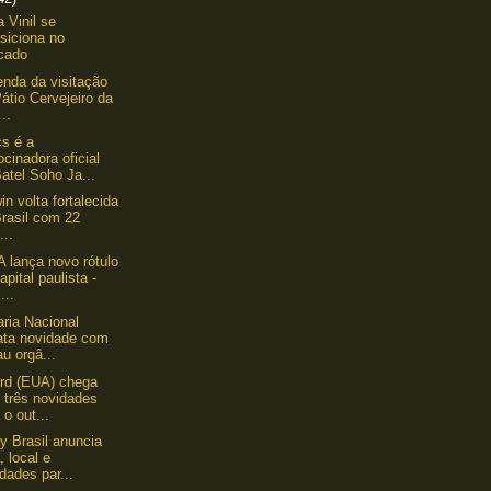
a Vinil se
siciona no
cado
enda da visitação
átio Cervejeiro da
..
s é a
ocinadora oficial
atel Soho Ja...
in volta fortalecida
rasil com 22
...
 lança novo rótulo
apital paulista -
...
aria Nacional
ata novidade com
u orgâ...
rd (EUA) chega
 três novidades
 o out...
y Brasil anuncia
, local e
dades par...