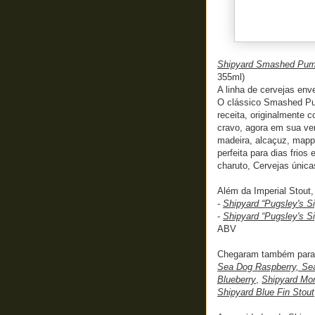
Shipyard Smashed Pump
355ml)
A linha de cervejas env
O clássico Smashed Pum
receita, originalmente c
cravo, agora em sua ver
madeira, alcaçuz, mappl
perfeita para dias fri
charuto, Cervejas única
Além da Imperial Stout,
-
Shipyard “Pugsley's S
-
Shipyard “Pugsley's S
ABV
Chegaram também para 
Sea Dog Raspberry, Sea
Blueberry
,
Shipyard Mon
Shipyard Blue Fin Stout