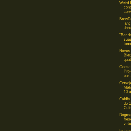
Weird 
con
cerv
​BrewD
lanç
drin
"Bar d
sua
torn
Novas
Bier
quat
Goose 
Proj
par..
Cervej
Mal
10 a
Cabify 
do 1
Cult
Dogma 
fres
virtu
Invict