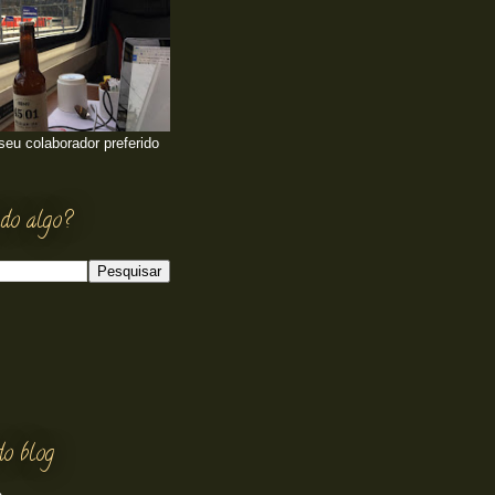
 seu colaborador preferido
do algo?
do blog