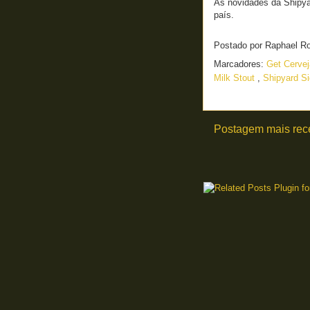
As novidades da Shipy
país.
Postado por
Raphael R
Marcadores:
Get Cerve
Milk Stout
,
Shipyard Si
Postagem mais rec