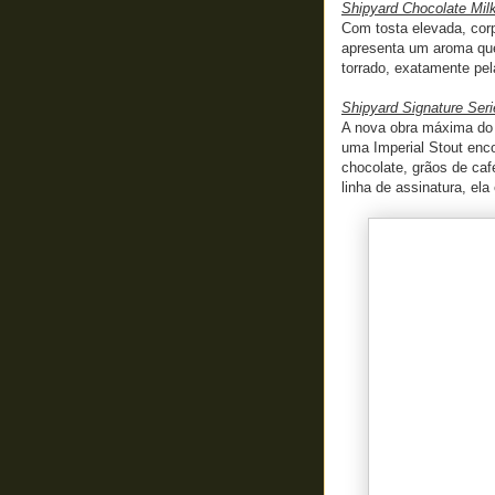
Shipyard Chocolate Mil
Com tosta elevada, corp
apresenta um aroma que
torrado, exatamente pel
Shipyard Signature Seri
A nova obra máxima do m
uma Imperial Stout enc
chocolate, grãos de caf
linha de assinatura, ela 