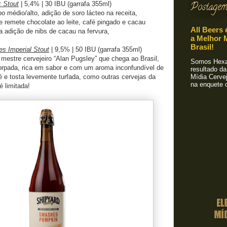
k Stout
| 5,4% | 30 IBU (garrafa 355ml)
Postagem
o médio/alto, adição de soro lácteo na receita,
 remete chocolate ao leite, café pingado e cacau
All Beers 
a adição de nibs de cacau na fervura,
a Melhor M
Brasil!
es Imperial Stout
| 9,5% | 50 IBU (garrafa 355ml)
estre cervejeiro “Alan Pugsley” que chega ao Brasil,
Somos Hexa!
orpada, rica em sabor e com um aroma inconfundível de
resultado da
é e tosta levemente turfada, como outras cervejas da
Mídia Cervej
na enquete o
é limitada!