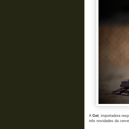
A
Get
, importadora res
três novidades da cervej