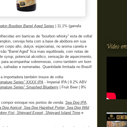
kin Bourbon Barrel Aged Series
| 11,1% (garrafa
elhecidas em barricas de “bourbon whisky” esta de volta!
pkin, cerveja feita com a base de abóbora em sua
Vídeo em
om corpo alto, dulçor, especiarias, no aroma canela e
são “Barrel Aged” fica mais equilibrada, com notas de
e syrup, potencial alcoólico, sensação de aquecimento,
os e para acompanhar sobremesas, como também um bom
s, safradas e numeradas. Quantidade limitada no Brasil!
 a importadora também trouxe de volta:
ignature Series” XXXX IPA
- Imperial IPA | 9.2% ABV
ignature Series” Smashed Blueberry
| Fruit Beer | 9%
compor estoque nos pontos de venda:
Sea Dog IPA
,
 Dog Apricot, Sea Dog Hazelnut Porter, Sea Dog Wild
key Fist, Shipyard Export, Shipyard Island Time
e
.