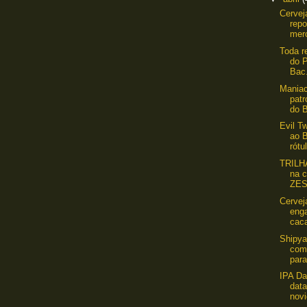
Cervej
repo
mer
Toda r
do P
Bac.
Maniac
patr
do B
Evil Tw
ao B
rótul
TRILHA
na c
ZES
Cervej
eng
caca
Shipya
com
para
IPA Da
data
novi