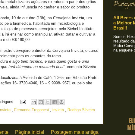
ela metaboliza os açúcares extraídos a partir dos grãos.
Postagem
veja, ainda influencia no caráter e sabor do produto
All Beers 
bado, 10 de outubro (13h), na Cervejaria
Invicta
, um
a Melhor M
do pela biomédica, habilitada em microbiologia e
Brasil!
iologia de processos cervejeiros pelo Siebel Institute,
Ela irá ensinar como manipular, ativar, tratar e cultivar a
Somos Hexa!
o é de R$ 190,00.
resultado da
Mídia Cervej
na enquete o
 mestre cervejeiro e diretor da Cervejaria Invicta, o curso
ecimento para os amantes do ramo.
edura é algo bem técnico, e para quem gosta é uma
que fará diferença no resultado final
”, comenta Silveira.
á localizada à Avenida do Café, 1.365, em Ribeirão Preto
mações 16- 3720-4946, 16 – 9 9998- 9571 ou pelo site
odrigues
invicta
,
Fernanda Fregonesi
,
invicta
,
Rodrigo Silveira
ente
Página inicial
Postagem mais antiga