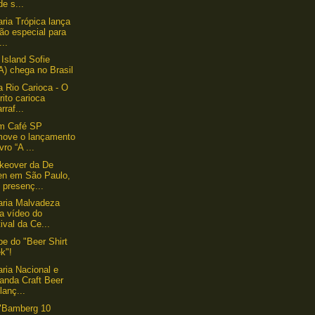
de s...
aria Trópica lança
ão especial para
...
Island Sofie
A) chega no Brasil
a Rio Carioca - O
́rito carioca
rraf...
um Café SP
move o lançamento
ivro “A ...
keover da De
en em São Paulo,
 presenç...
aria Malvadeza
a vídeo do
ival da Ce...
ipe do "Beer Shirt
k"!
aria Nacional e
anda Craft Beer
lanç...
 "Bamberg 10