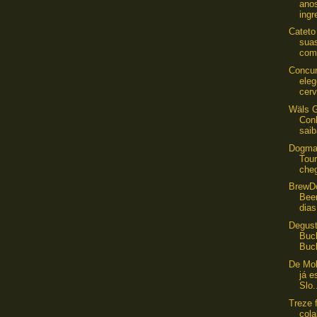
anos
ingr
Cateto
sua
com 
Concur
ele
cerv
Wäls G
Con
saib
Dogma
Tou
che
BrewD
Bee
dias
Degust
Buc
Buck
De Mol
já e
Slo.
Treze 
col