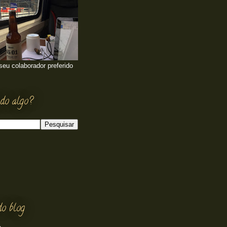
 seu colaborador preferido
do algo?
do blog