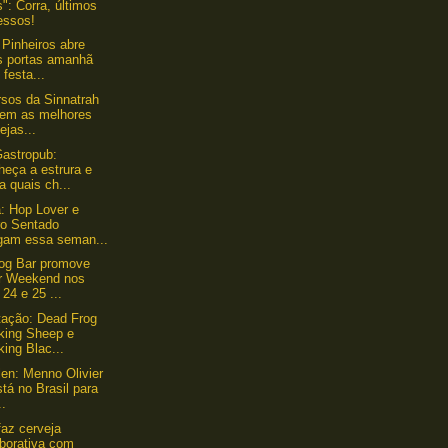
": Corra, últimos
essos!
 Pinheiros abre
s portas amanhã
festa...
sos da Sinnatrah
gem as melhores
ejas...
astropub:
heça a estrura e
a quais ch...
: Hop Lover e
ro Sentado
gam essa seman...
og Bar promove
r Weekend nos
 24 e 25 ...
ação: Dead Frog
king Sheep e
ing Blac...
en: Menno Olivier
stá no Brasil para
..
faz cerveja
aborativa com