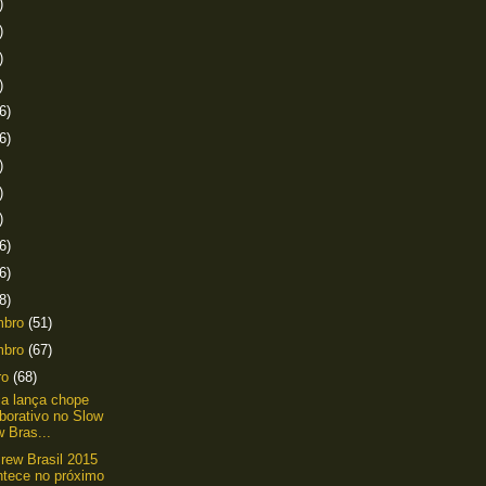
)
)
)
)
6)
6)
)
)
)
6)
6)
8)
mbro
(51)
mbro
(67)
ro
(68)
a lança chope
borativo no Slow
 Bras...
rew Brasil 2015
ntece no próximo