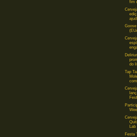
fim 
Cervej
ediç
ajud
Goose 
(EU
Cervej
espi
enga
Deliri
pro
do l
Tap Ta
Mol
com
Cervej
lanç
Fest
Partic
Wee
Cervej
Quit
Lab 
Festa