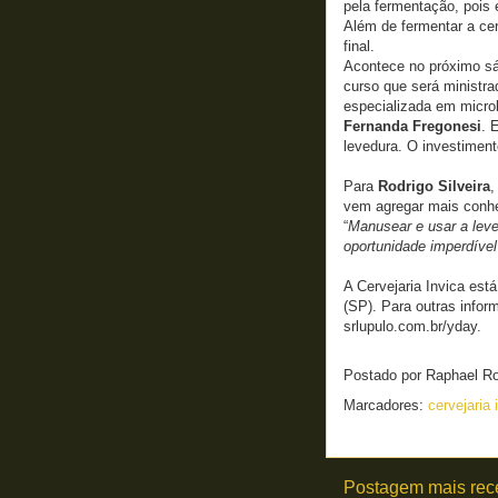
pela fermentação, pois 
Além de fermentar a cer
final.
Acontece no próximo sá
curso que será ministra
especializada em microb
Fernanda Fregonesi
. 
levedura. O investiment
Para
Rodrigo Silveira
,
vem agregar mais conh
“
Manusear e usar a lev
oportunidade imperdível 
A Cervejaria Invica est
(SP). Para outras infor
srlupulo.com.br/yday.
Postado por
Raphael R
Marcadores:
cervejaria 
Postagem mais rec