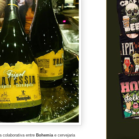
 colaborativa entre
Bohemia
e cervejaria