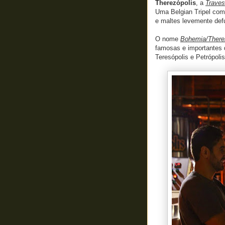
Therezópolis
, a
Traves
Uma Belgian Tripel com
e maltes levemente de
O nome
Bohemia/Therez
famosas e importantes d
Teresópolis e Petrópolis