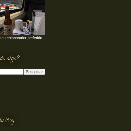
 seu colaborador preferido
do algo?
do blog