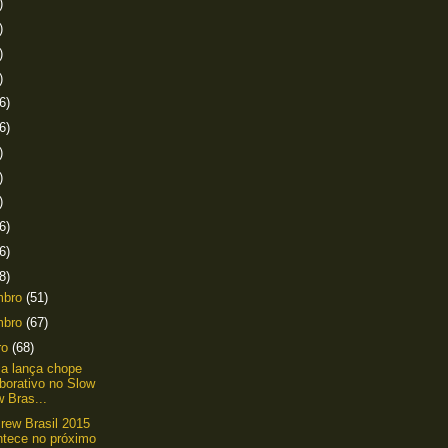
)
)
)
)
6)
6)
)
)
)
6)
6)
8)
mbro
(51)
mbro
(67)
ro
(68)
a lança chope
borativo no Slow
 Bras...
rew Brasil 2015
ntece no próximo