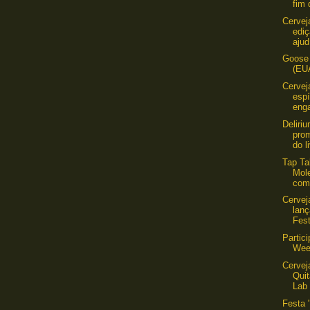
fim 
Cervej
ediç
ajud
Goose 
(EU
Cervej
espi
enga
Deliri
pro
do l
Tap Ta
Mol
com
Cervej
lanç
Fest
Partic
Wee
Cervej
Quit
Lab 
Festa