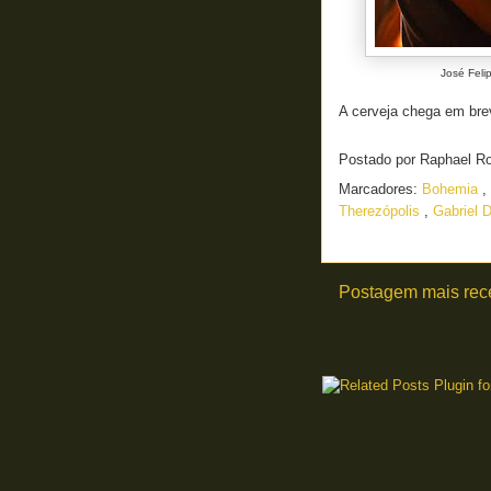
José Feli
A cerveja chega em bre
Postado por
Raphael R
Marcadores:
Bohemia
,
Therezópolis
,
Gabriel 
Postagem mais rec