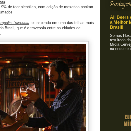
sia
.
Postagem
 9% de teor alcoólico, com adição de mexerica ponkan
fumados
All Beers 
a Melhor M
ópolis Travessia
foi inspirado em uma das trilhas mais
Brasil!
o Brasil, que é a travessia entre as cidades de
.
Somos Hexa!
resultado da
Mídia Cervej
na enquete o