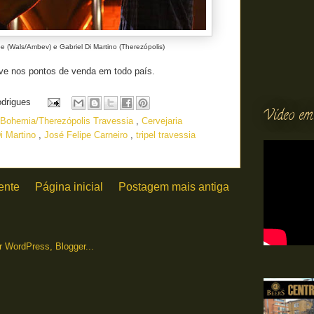
pe (Wals/Ambev) e Gabriel Di Martino (Therezópolis)
ve nos pontos de venda em todo país.
odrigues
Vídeo em
Bohemia/Therezópolis Travessia
,
Cervejaria
Di Martino
,
José Felipe Carneiro
,
tripel travessia
ente
Página inicial
Postagem mais antiga