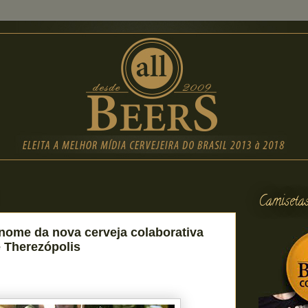
Camiseta
 nome da nova cerveja colaborativa
 Therezópolis