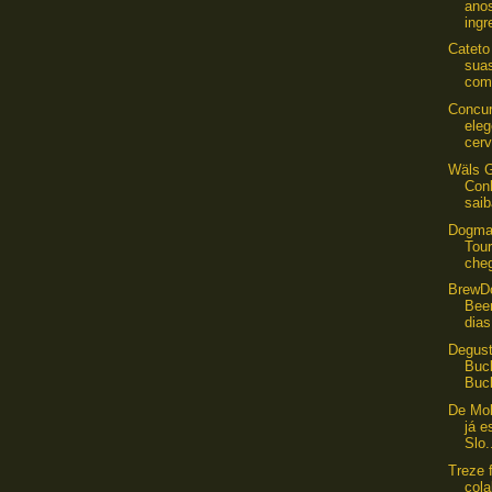
anos
ingr
Cateto
sua
com 
Concur
ele
cerv
Wäls G
Con
saib
Dogma
Tou
che
BrewD
Bee
dias
Degust
Buc
Buck
De Mol
já e
Slo.
Treze 
col