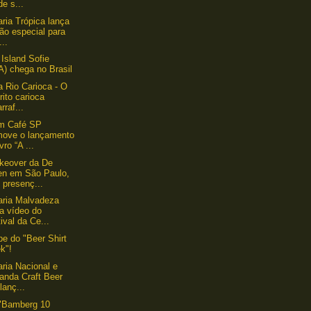
de s...
aria Trópica lança
ão especial para
...
Island Sofie
A) chega no Brasil
a Rio Carioca - O
́rito carioca
rraf...
um Café SP
move o lançamento
ivro “A ...
keover da De
en em São Paulo,
 presenç...
aria Malvadeza
a vídeo do
ival da Ce...
ipe do "Beer Shirt
k"!
aria Nacional e
anda Craft Beer
lanç...
 "Bamberg 10