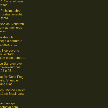
": Corra, últimos
essos!
 Pinheiros abre
s portas amanhã
festa...
sos da Sinnatrah
gem as melhores
ejas...
astropub:
heça a estrura e
a quais ch...
: Hop Lover e
ro Sentado
gam essa seman...
og Bar promove
r Weekend nos
 24 e 25 ...
ação: Dead Frog
king Sheep e
ing Blac...
en: Menno Olivier
stá no Brasil para
..
faz cerveja
aborativa com