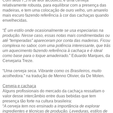
Com seus 7,5% de teor alcoólico, é uma cerveja
relativamente robusta, para equilibrar com a presença das
madeiras, e tem uma colocação de ouro velho, um amarelo
mais escuro fazendo referência à cor das cachaças quando
envelhecidas.
“
É um estilo onde ocasionalmente se usa especiarias na
produção. Nesse caso, essas notas mais condimentadas ou
até “temperadas” apareceram por conta das madeiras. Ficou
complexa no sabor, com uma potência interessante, que trás
um aquecimento fazendo referência à cachaça e é ideal
como base para o toque amadeirado.
” Eduardo Marques, da
Cervejaria Treze.
“
Uma cerveja seca. Vibrante como os Brasileiros, muito
acolhedora.
” na tradução de Menno Olivier, da De Molen.
Cerveja e cachaça
Alguns profissionais do mercado da cachaça ressaltam o
valor desse intercâmbio entre duas bebidas que tem
presença tão forte na cultura brasileira:
“
A cerveja tem nos ensinado a importância de explorar
ingredientes e técnicas de produção. Leveduras, estilos de