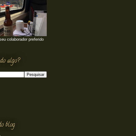
 seu colaborador preferido
do algo?
do blog