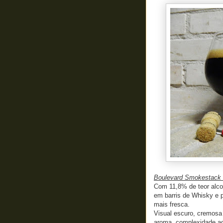
Boulevard Smokestack S
Com 11,8% de teor alco
em barris de Whisky e 
mais fresca.
Visual escuro, cremos
aroma, complexidade ao