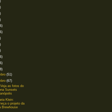
)
)
)
)
6)
6)
)
)
)
6)
6)
8)
mbro
(51)
mbro
(67)
 Veja as fotos do
ona Sunsets
ianópolis
ria Klein:
heça o projeto da
a Brewhouse