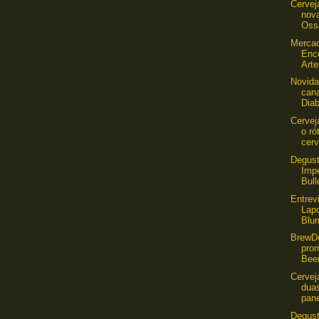
Cervej
nov
Oss
Mercad
Enc
Arte
Novida
can
Diab
Cervej
o ró
cerv
Degust
Impe
Bull
Entrev
Lapo
Blu
BrewD
pro
Bee
Cervej
duas
pane
Degust