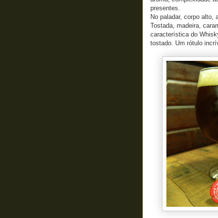
presentes.
No paladar, corpo alto,
Tostada, madeira, caram
característica do Whisk
tostado. Um rótulo incrí