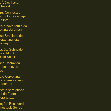
o Véio, Haka,
he e A...
rg: Conheça o
 rótulo da cerveja
alibre"
a o novo rótulo da
vejaria Burgman
so Brasileiro de
vejas anuncia
s regr...
ação: Schneider
sse TAP X
ilda Soleil...
aria Daoravida
a dois novos
los
y: Cervejaria
 comemora seu
ersário c...
stein será chope
ial da Festa
erana p...
ação: Boulevard
kestack Series