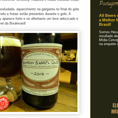
Postagem
 aveludada, aquecimento na garganta no final do gole.
elo e frutas estão presentes durante o gole. A
All Beers 
y aparece forte e no aftertaste um leve adocicado e
a Melhor M
vel da Boulevard!
Brasil!
Somos Hexa!
resultado da
Mídia Cervej
na enquete o