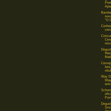
Pret
Apac
Bambe
novo
"O C
Conheç
cer
Concur
Cer
nova
Degust
Wei
Math
Cervej
lanç
rótu
Way Da
Way
aniv
Schorn
ofic
Pom
Degust
Smo