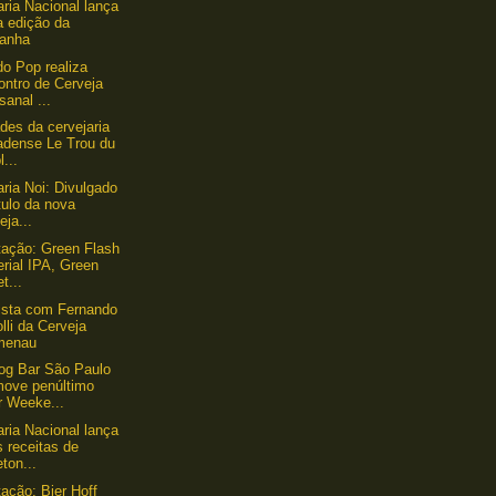
aria Nacional lança
a edição da
anha
o Pop realiza
ontro de Cerveja
sanal ...
des da cervejaria
adense Le Trou du
l...
aria Noi: Divulgado
tulo da nova
eja...
ação: Green Flash
rial IPA, Green
et...
ista com Fernando
lli da Cerveja
menau
og Bar São Paulo
move penúltimo
r Weeke...
aria Nacional lança
 receitas de
ton...
ação: Bier Hoff