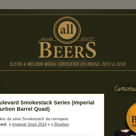
5
Camiseta
levard Smokestack Series (Imperial
urbon Barrel Quad)
ulos da série Smokestack da cervejaria
ard
, a
Imperial Stout 2014
e a
Bourbon