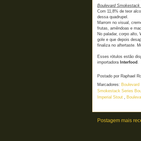
Boulevard Smokestack 
Com 11,8% de teor alco
dessa quadrupel.
Marrom no visual, crem
frutas, amêndoas e mad
No paladar, corpo alto,
gole e que depois desa
finaliza no aftertaste. 
Esses rótulos estão dis
importadora
Interfood
.
Postado por
Raphael R
Marcadores:
Boulevard
Smokestack Series Bou
Imperial Stout
,
Bouleva
Postagem mais rec