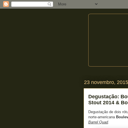
23 novembro, 201
Degustação: Bou
Stout 2014 & Bo
Degustação de dois rót
norte-americana
Boulev
Barrel Quad
.