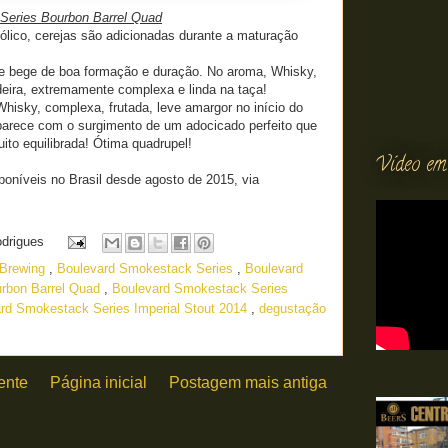
Series Bourbon Barrel Quad
ólico, cerejas são adicionadas durante a maturação
e bege de boa formação e duração. No aroma, Whisky,
eira, extremamente complexa e linda na taça!
 Whisky, complexa, frutada, leve amargor no início do
parece com o surgimento de um adocicado perfeito que
Muito equilibrada! Ótima quadrupel!
Vídeo em
poníveis no Brasil desde agosto de 2015, via
odrigues
 Brewing
,
Boulevard Smokestack Series
,
Boulevard
rbon Barrel Quad
,
Boulevard Smokestack Series
rd Smokestack Series Imperial Stout 2014
,
degustação
ente
Página inicial
Postagem mais antiga