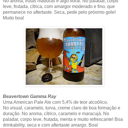
No aroma, frutas maduras e algo floral. No paladar, corpo
leve, frutada, cítrica, com amargor moderado e fino, que
permanece no aftertaste. Seca, pede pelo próximo gole!
Muito boa!
Beavertown Gamma Ray
Uma American Pale Ale com 5,4% de teor alcoólico.
No visual, caramelo, turva, creme claro de boa formação e
duração. No aroma, cítrico, caramelo e maracujá. No
paladar, corpo leve, frutada, menta e muito refrescante! Boa
drinkability, seca e com aftertaste amargo. Boa!