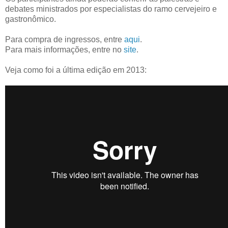
debates ministrados por especialistas do ramo cervejeiro e
gastronômico.
Para compra de ingressos, entre
aqui
.
Para mais informações, entre no
site
.
Veja como foi a última edição em 2013: