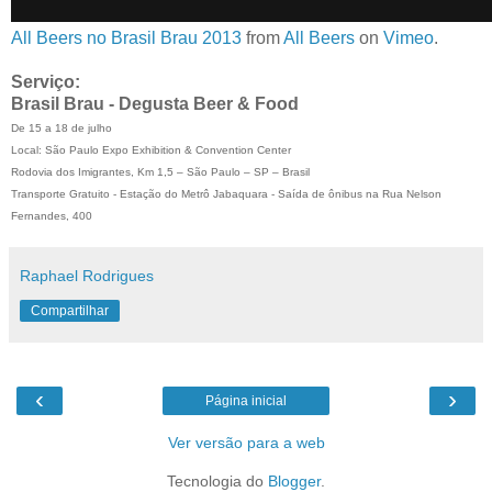
All Beers no Brasil Brau 2013
from
All Beers
on
Vimeo
.
Serviço:
Brasil Brau - Degusta Beer & Food
De 15 a 18 de julho
Local: São Paulo Expo Exhibition & Convention Center
Rodovia dos Imigrantes, Km 1,5 – São Paulo – SP – Brasil
Transporte Gratuito - Estação do Metrô Jabaquara - Saída de ônibus na Rua Nelson
Fernandes, 400
Raphael Rodrigues
Compartilhar
‹
›
Página inicial
Ver versão para a web
Tecnologia do
Blogger
.