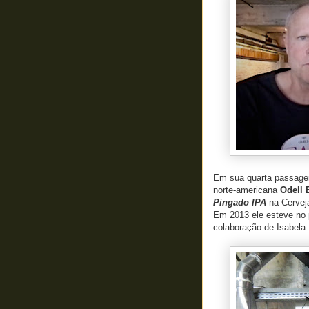
Em sua quarta passage
norte-americana
Odell 
Pingado IPA
na Cerveja
Em 2013 ele esteve no 
colaboração de Isabela 