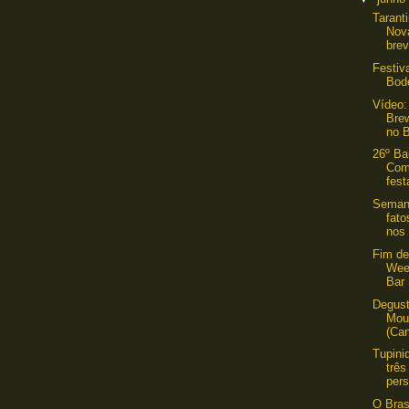
Tarant
Nov
bre
Festiv
Bod
Vídeo:
Bre
no B
26º Ba
Com
fest
Semana
fat
nos 
Fim de
Wee
Bar
Degust
Mou
(Ca
Tupini
três
pers
O Bras