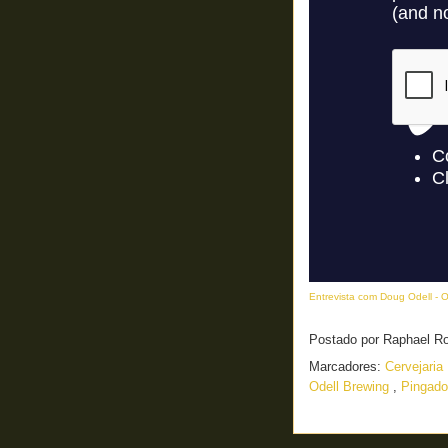
Entrevista com Doug Odell - 
Postado por
Raphael R
Marcadores:
Cervejaria
Odell Brewing
,
Pingado