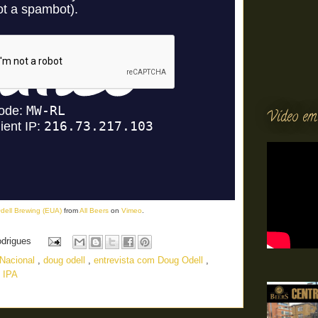
Vídeo em
Odell Brewing (EUA)
from
All Beers
on
Vimeo
.
odrigues
 Nacional
,
doug odell
,
entrevista com Doug Odell
,
 IPA