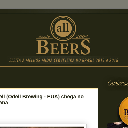
Camiseta
ll (Odell Brewing - EUA) chega no
mana