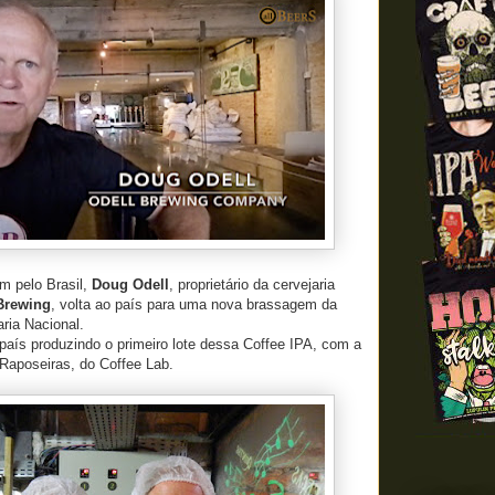
m pelo Brasil,
Doug Odell
, proprietário da cervejaria
Brewing
, volta ao país para uma nova brassagem da
ria Nacional.
país produzindo o primeiro lote dessa Coffee IPA, com a
Raposeiras, do Coffee Lab.