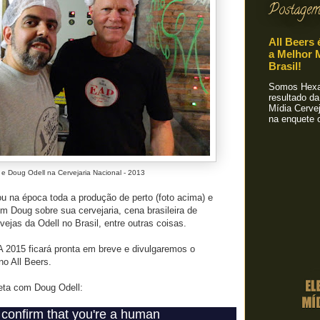
Postagem
All Beers 
a Melhor M
Brasil!
Somos Hexa!
resultado da
Mídia Cervej
na enquete o
e Doug Odell na Cervejaria Nacional - 2013
na época toda a produção de perto (foto acima) e
 Doug sobre sua cervejaria, cena brasileira de
vejas da Odell no Brasil, entre outras coisas.
A 2015 ficará pronta em breve e divulgaremos o
no All Beers.
leta com Doug Odell: