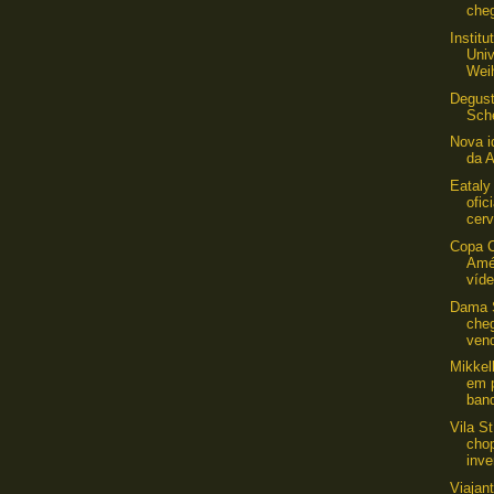
che
Institu
Uni
Wei
Degust
Sch
Nova i
da A
Eataly
ofic
cerv
Copa 
Amé
víde
Dama 
che
ven
Mikkel
em 
ban
Vila S
cho
inve
Viajant