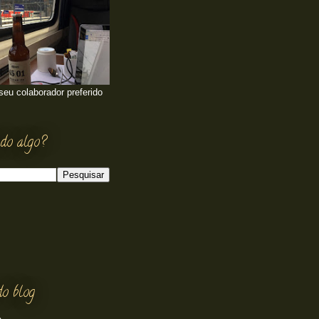
 seu colaborador preferido
do algo?
do blog