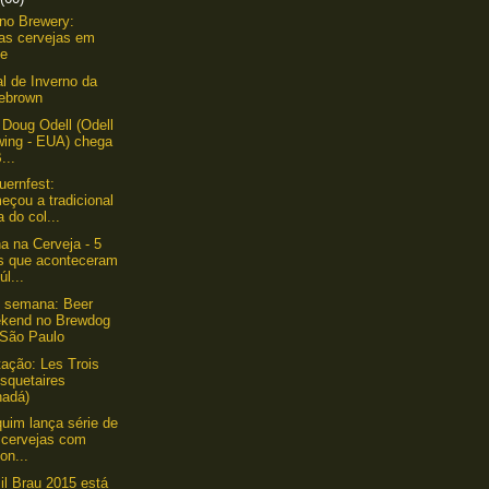
ino Brewery:
as cervejas em
ve
al de Inverno da
ebrown
 Doug Odell (Odell
wing - EUA) chega
...
uernfest:
eçou a tradicional
a do col...
 na Cerveja - 5
os que aconteceram
úl...
 semana: Beer
kend no Brewdog
 São Paulo
ação: Les Trois
squetaires
nadá)
quim lança série de
 cervejas com
on...
il Brau 2015 está