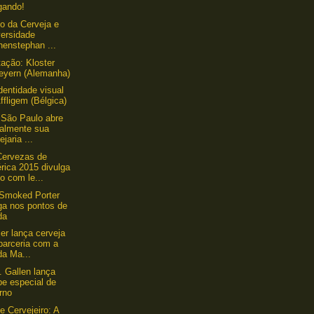
gando!
to da Cerveja e
versidade
henstephan ...
ação: Kloster
eyern (Alemanha)
dentidade visual
ffligem (Bélgica)
 São Paulo abre
ialmente sua
ejaria ...
Cervezas de
rica 2015 divulga
o com le...
Smoked Porter
ga nos pontos de
da
ler lança cerveja
parceria com a
da Ma...
t. Gallen lança
pe especial de
rno
e Cervejeiro: A