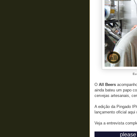
Eu 
O
All Beers
acompanhou 
ainda bateu um papo com
cervejas artesanais, cer
A edição da Pingado IP
lançamento oficial aqui 
Veja a entrevista comp