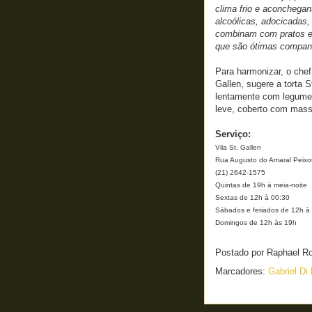
clima frio e aconchega
alcoólicas, adocicadas
combinam com pratos e
que são ótimas compan
Para harmonizar, o chef
Gallen, sugere a torta S
lentamente com legume
leve, coberto com mass
Serviço:
Vila St. Gallen
Rua Augusto do Amaral Peixoto
(21) 2642-1575
Quintas de 19h à meia-noite
Sextas de 12h à 00:30
Sábados e feriados de 12h à
Domingos de 12h às 19h
Postado por
Raphael R
Marcadores:
Gabriel Di