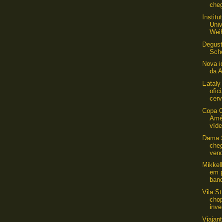
che
Institu
Uni
Wei
Degust
Sch
Nova i
da A
Eataly
ofic
cerv
Copa 
Amé
víde
Dama 
che
ven
Mikkel
em 
ban
Vila S
cho
inve
Viajant