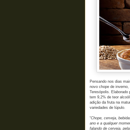
Pensando nos dias mais 
novo chope de inverno, 
Teresópolis. Elaborado 
tem 9,2% de teor alcoól
adição da fruta na matu
variedades de lúpulo.
“
Chope, cerveja, bebid
ano e a qualquer moment
falando de cerveja, pe