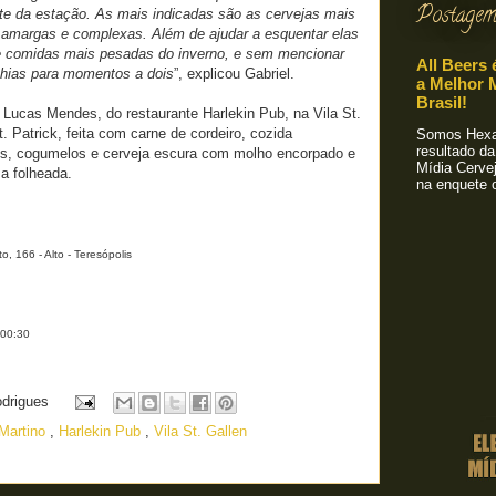
Postagem
nte da estação. As mais indicadas são as cervejas mais
, amargas e complexas. Além de ajudar a esquentar elas
 comidas mais pesadas do inverno, e sem mencionar
All Beers 
hias para momentos a dois
”, explicou Gabriel.
a Melhor M
Brasil!
 Lucas Mendes, do restaurante Harlekin Pub, na Vila St.
t. Patrick, feita com carne de cordeiro, cozida
Somos Hexa!
resultado da
s, cogumelos e cerveja escura com molho encorpado e
Mídia Cervej
a folheada.
na enquete o
, 166 - Alto - Teresópolis
 00:30
odrigues
 Martino
,
Harlekin Pub
,
Vila St. Gallen