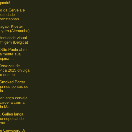
gando!
to da Cerveja e
versidade
henstephan ...
ação: Kloster
eyern (Alemanha)
dentidade visual
ffligem (Bélgica)
 São Paulo abre
ialmente sua
ejaria ...
Cervezas de
rica 2015 divulga
o com le...
Smoked Porter
ga nos pontos de
da
ler lança cerveja
parceria com a
da Ma...
t. Gallen lança
pe especial de
rno
e Cervejeiro: A