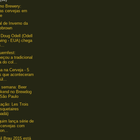
ino Brewery:
as cervejas em
ve
al de Inverno da
ebrown
 Doug Odell (Odell
wing - EUA) chega
...
uernfest:
eçou a tradicional
a do col...
 na Cerveja - 5
os que aconteceram
úl...
 semana: Beer
kend no Brewdog
 São Paulo
ação: Les Trois
squetaires
nadá)
quim lança série de
 cervejas com
on...
il Brau 2015 está