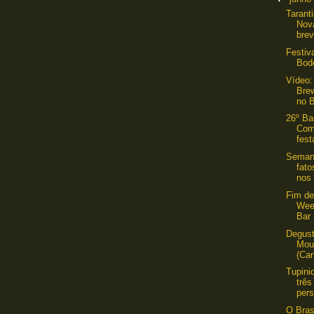
Tarant
Nov
bre
Festiv
Bod
Vídeo:
Bre
no B
26º Ba
Com
fest
Semana
fat
nos 
Fim de
Wee
Bar
Degust
Mou
(Ca
Tupini
três
pers
O Bras