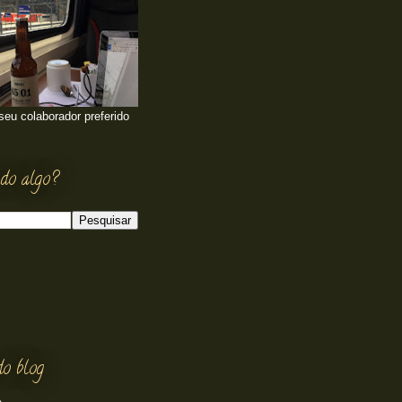
 seu colaborador preferido
do algo?
do blog