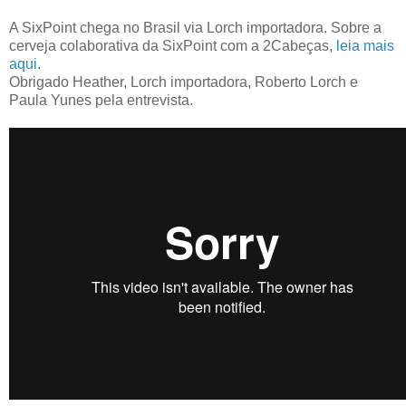
A SixPoint chega no Brasil via Lorch importadora. Sobre a
cerveja colaborativa da SixPoint com a 2Cabeças,
leia mais
aqui
.
Obrigado Heather, Lorch importadora, Roberto Lorch e
Paula Yunes pela entrevista.