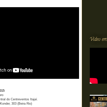
Vídeo em
2015
bro
tral do Centreventos Itajaí.
 Konder, 303 (Beira Rio)