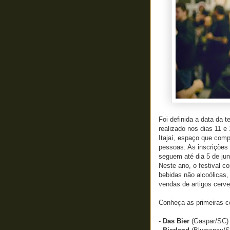
Foi definida a data da t
realizado nos dias 11 e
Itajaí, espaço que comp
pessoas. As inscrições 
seguem até dia 5 de ju
Neste ano, o festival c
bebidas não alcoólicas,
vendas de artigos cerve
Conheça as primeiras c
-
Das Bier
(Gaspar/SC)