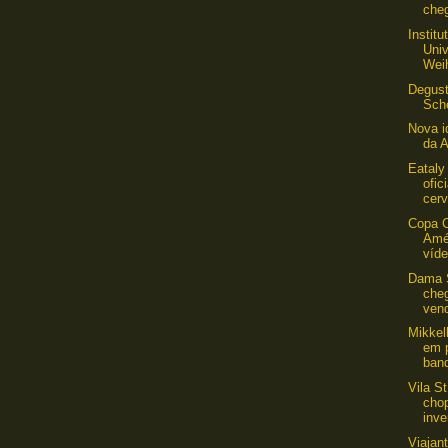
che
Institu
Uni
Wei
Degust
Sch
Nova i
da A
Eataly
ofic
cerv
Copa 
Amé
víde
Dama 
che
ven
Mikkel
em 
ban
Vila S
cho
inve
Viajant