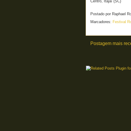
Centro, Itajaí (SC)
Postado por
Raphael R
Marcadores:
Festival R
Postagem mais rec