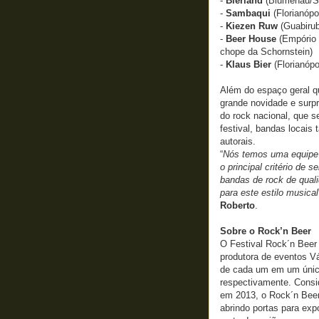
-
Bierland
(Blumenau/S
-
Sambaqui
(Florianópo
-
Kiezen Ruw
(Guabiru
-
Beer House
(Empório 
chope da Schornstein)
-
Klaus Bier
(Florianópo
Além do espaço geral q
grande novidade e surp
do rock nacional, que s
festival, bandas locais
autorais.
“
Nós temos uma equipe r
o principal critério de 
bandas de rock de qual
para este estilo musical
Roberto
.
Sobre o Rock’n Beer
O Festival Rock´n Beer 
produtora de eventos Vá
de cada um em um único
respectivamente. Consid
em 2013, o Rock´n Beer
abrindo portas para ex