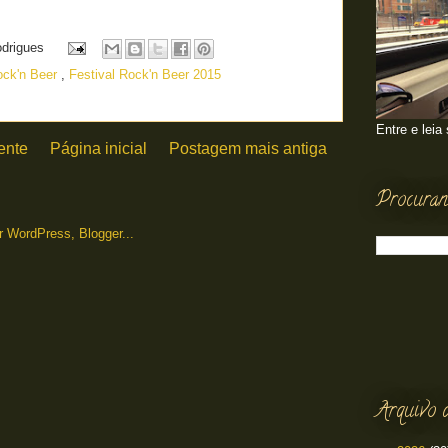
odrigues
ock'n Beer
,
Festival Rock'n Beer 2015
Entre e leia
ente
Página inicial
Postagem mais antiga
Procuran
Arquivo 