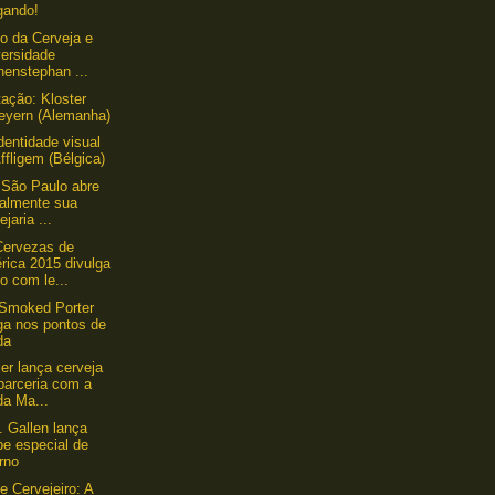
gando!
to da Cerveja e
versidade
henstephan ...
ação: Kloster
eyern (Alemanha)
dentidade visual
ffligem (Bélgica)
 São Paulo abre
ialmente sua
ejaria ...
Cervezas de
rica 2015 divulga
o com le...
Smoked Porter
ga nos pontos de
da
ler lança cerveja
parceria com a
da Ma...
t. Gallen lança
pe especial de
rno
e Cervejeiro: A