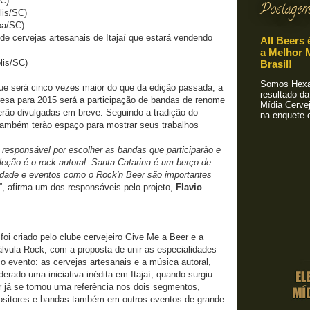
C)
Postagem
lis/SC)
ba/SC)
de cervejas artesanais de Itajaí que estará vendendo
All Beers 
a Melhor M
lis/SC)
Brasil!
Somos Hexa!
ue será cinco vezes maior do que da edição passada, a
resultado da
resa para 2015 será a participação de bandas de renome
Mídia Cervej
erão divulgadas em breve. Seguindo a tradição do
na enquete o
 também terão espaço para mostrar seus trabalhos
esponsável por escolher as bandas que participarão e
seleção é o rock autoral. Santa Catarina é um berço de
idade e eventos como o Rock'n Beer são importantes
”, afirma um dos responsáveis pelo projeto,
Flavio
foi criado pelo clube cervejeiro Give Me a Beer e a
lvula Rock, com a proposta de unir as especialidades
 evento: as cervejas artesanais e a música autoral,
erado uma iniciativa inédita em Itajaí, quando surgiu
 já se tornou uma referência nos dois segmentos,
positores e bandas também em outros eventos de grande