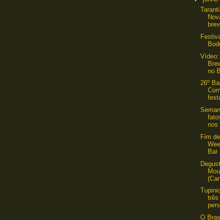
Tarant
Nov
bre
Festiv
Bod
Vídeo:
Bre
no B
26º Ba
Com
fest
Semana
fat
nos 
Fim de
Wee
Bar
Degust
Mou
(Ca
Tupini
três
pers
O Bras