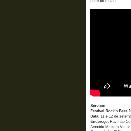
porte da região.
Serviço:
Festival Rock'n Beer 
Data:
11 e 12 de setem
Endereço:
Pavilhão Cen
Avenida Ministro Victor