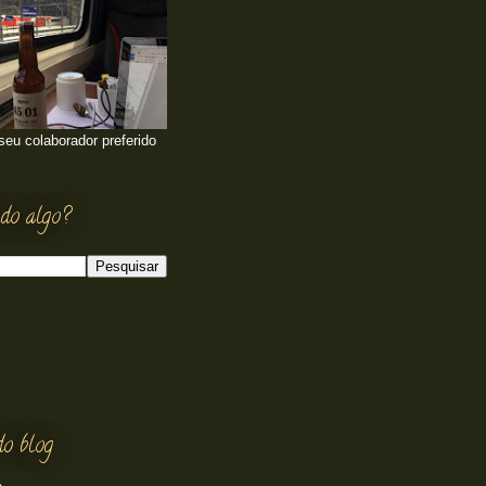
 seu colaborador preferido
do algo?
do blog