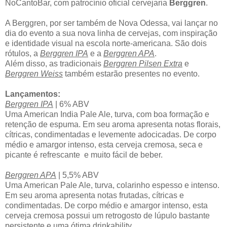
NoCantoBar, com patrocínio oficial cervejaria
Berggren
.
A Berggren, por ser também de Nova Odessa, vai lançar no
dia do evento a sua nova linha de cervejas,
com inspiração
e identidade visual na escola norte-americana. S
ão dois
rótulos, a
Berggren IPA
e a
Berggren APA
.
Além disso, as tradicionais
Berggren Pilsen Extra
e
Berggren Weiss
também estarão presentes no evento.
Lançamentos:
Berggren IPA
| 6% ABV
Uma American India Pale Ale, turva, com boa formação e
retenção de espuma. Em seu aroma apresenta notas florais,
cítricas, condimentadas e levemente adocicadas. De corpo
médio e amargor intenso, esta cerveja cremosa, seca e
picante é refrescante e muito fácil de beber.
Berggren APA
| 5,5% ABV
Uma American Pale Ale, turva, colarinho espesso e intenso.
Em seu aroma apresenta notas frutadas, cítricas e
condimentadas. De corpo médio e amargor intenso, esta
cerveja cremosa possui um retrogosto de lúpulo bastante
persistente e uma ótima drinkability.