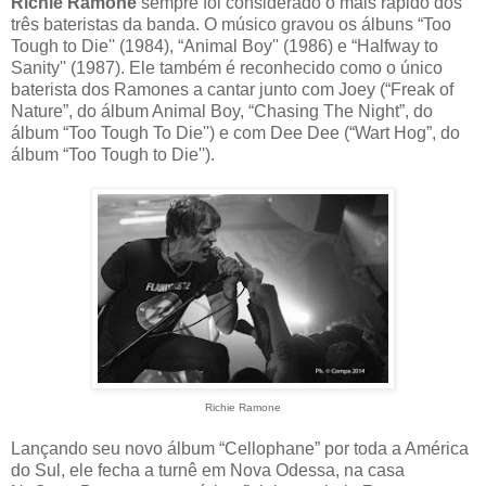
Richie Ramone
sempre foi considerado o mais rápido dos
três bateristas da banda. O músico gravou os álbuns “Too
Tough to Die'' (1984), “Animal Boy'' (1986) e “Halfway to
Sanity'' (1987). Ele também é reconhecido como o único
baterista dos Ramones a cantar junto com Joey (“Freak of
Nature”, do álbum Animal Boy, “Chasing The Night”, do
álbum “Too Tough To Die'') e com Dee Dee (“Wart Hog”, do
álbum “Too Tough to Die'').
Richie Ramone
Lançando seu novo álbum “Cellophane” por toda a América
do Sul, ele fecha a turnê em Nova Odessa, na casa