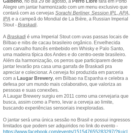
Galbeno
, no dia 29 de agosto, a
Perro Libre
fará em Porto
Alegre um jantar harmonizado com um menu exclusivo que
contará com as cervejas
Sorachi Berliner, Session IPL, APA,
IPA
e a campeã do Mondial de La Bière, a Russian Imperial
Stout -
Braskadi
.
A
Braskadi
é uma Imperial Stout com uvas passas locais de
Bilbao e nibs de cacau brasileiro orgânico. Envelhecida
com carvalho francês embebido em Whisky e Palo Santo,
uma madeira típica dos Andes e do centro-oeste brasileiro.
Além da harmonização, os perros que participarem deste
jantar levarão pra casa uma garrafa de Braskadi pra
apreciar e colecionar. A cerveja foi produzida em parceria
com a
Laugar Brewery
, em Bilbao na Espanha e celebra a
defesa por um mundo mais colaborativo, que valoriza as
pessoas e suas conexões.
A Laugar Brewery surgiu em 2011 como uma cervejaria que
busca, assim como a Perro, levar a cerveja ao limite,
buscando experiências sensoriais inexploradas.
O jantar será uma única sessão no Brasil e possui ingressos
limitados que podem ser adquiridos no link do evento -
https://www.facebook.com/events/151547655283297/?ti=icl