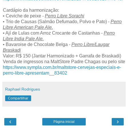
Cardápio da harmonização:
• Ceviche de peixe -
Perro Libre Sorachi
• Trio de Causas (Salmão Defumado, Polvo e Pato) -
Perro
Libre American Pale Ale.
• Ají de Lulas com Arroz Crocante de Castanhas -
Perro
Libre India Pale Ale.
• Bavaroise de Chocolate Belga -
Perro Libre/Laugar
Braskadi
Valor: R$ 150 (Jantar Harmonizado + Garrafa de Braskadi)
Venda de ingressos na MaltStore Padre Chagas ou pelo site
https://www.sympla.com.br/maltstore-cervejas-especiais-e-
perro-libre-apresentam__83402
Raphael Rodrigues
Compartilhar
‹
›
Página inicial