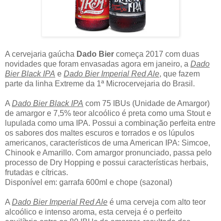
A cervejaria gaúcha
Dado Bier
começa 2017 com duas
novidades que foram envasadas agora em janeiro, a
Dado
Bier Black IPA
e
Dado Bier Imperial Red Ale
, que fazem
parte da linha Extreme da 1ª Microcervejaria do Brasil.
A
Dado Bier Black IPA
com 75 IBUs (Unidade de Amargor)
de amargor e 7,5% teor alcoólico é preta como uma Stout e
lupulada como uma IPA. Possui a combinação perfeita entre
os sabores dos maltes escuros e torrados e os lúpulos
americanos, característicos de uma American IPA: Simcoe,
Chinook e Amarillo. Com amargor pronunciado, passa pelo
processo de Dry Hopping e possui características herbais,
frutadas e cítricas.
Disponível em: garrafa 600ml e chope (sazonal)
A
Dado Bier Imperial Red Ale
é uma cerveja com alto teor
alcoólico e intenso aroma, esta cerveja é o perfeito