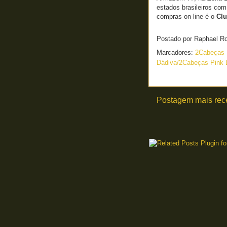
estados brasileiros com
compras on line é o
Clu
Postado por
Raphael R
Marcadores:
2Cabeças
Dádiva/2Cabeças Pink
Postagem mais rec