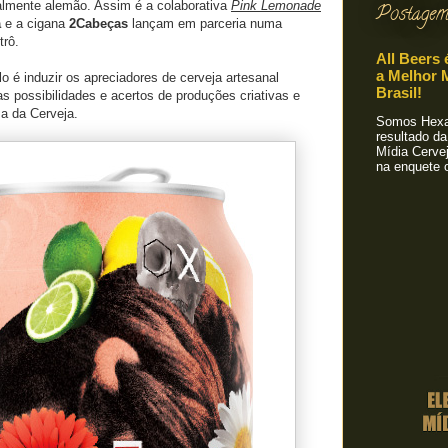
nalmente alemão. Assim é a colaborativa
Pink Lemonade
Postagem
a
e a cigana
2Cabeças
lançam em parceria numa
trô.
All Beers 
a Melhor M
lo é induzir os apreciadores de cerveja artesanal
Brasil!
as possibilidades e acertos de produções criativas e
za da Cerveja.
Somos Hexa!
resultado da
Mídia Cervej
na enquete o