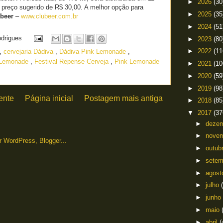
►
2026
(30
 preço sugerido de R$ 30,00. A melhor opção para
►
2025
(35
beer
–
www.clubeer.com.br
►
2024
(51
odrigues
►
2023
(80
►
2022
(11
,
cervejaria Dádiva
,
Dádiva Pink Lemonade
,
 Lemonade
,
Festival Repense Cerveja
,
Pink Lemonade
►
2021
(10
►
2020
(59
►
2019
(98
ente
Página inicial
Postagem mais antiga
►
2018
(85
▼
2017
(37
►
deze
►
nove
►
outub
►
sete
►
agos
►
julho
►
junho
►
maio
►
abril
(