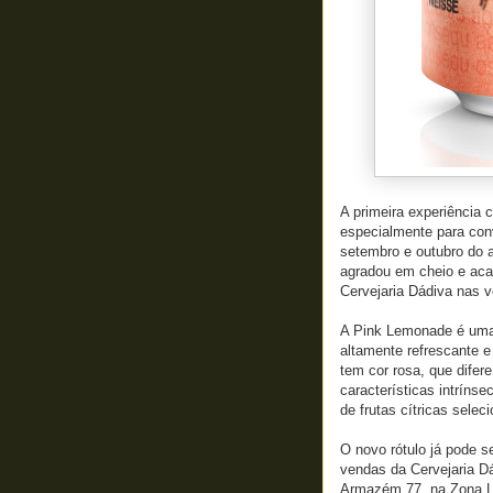
A primeira experiência c
especialmente para co
setembro e outubro do 
agradou em cheio e aca
Cervejaria Dádiva nas v
A Pink Lemonade é uma 
altamente refrescante e
tem cor rosa, que difer
características intríns
de frutas cítricas selec
O novo rótulo já pode s
vendas da Cervejaria Dá
Armazém 77, na Zona Les