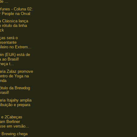
de ...
Yunes - Coluna 02:
r People na Orval
a Clássica lança
 rótulo da linha
ack
as será o
esentante
ileiro no Extrem...
win (EUA) está de
a ao Brasil!
eça t...
aria Zalaz promove
ontro de Yoga na
enda
ótulo da Brewdog
rasil!
aria Itajahy amplia
ribuição e prepara
a e 2Cabeças
am Berliner
sse em versão...
 Brewing chega