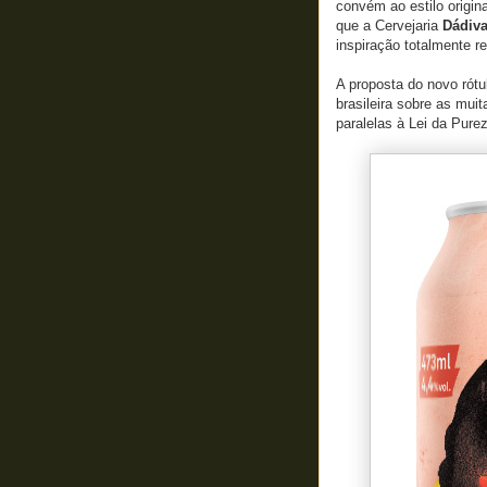
convém ao estilo origi
que a Cervejaria
Dádiv
inspiração totalmente re
A proposta do novo rótu
brasileira sobre as muit
paralelas à Lei da Pure