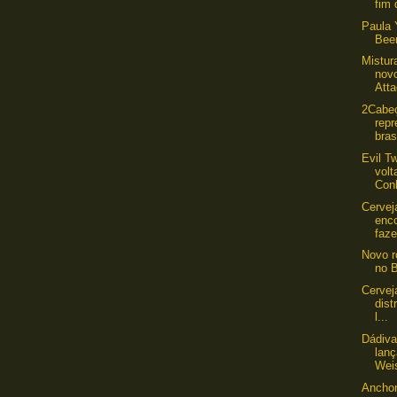
fim 
Paula 
Bee
Mistur
novo
Att
2Cabeç
repr
bras
Evil T
volt
Conh
Cervej
enc
faz
Novo r
no B
Cervej
dist
l...
Dádiv
lanç
Wei
Anchor