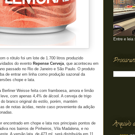
Entre e leia
om o rótulo foi um lote de 1.700 litros produzido
Procuran
nvidados do evento
Repense Cerveja
, que aconteceu em
ano passado no Rio de Janeiro e São Paulo. O produto
ba de entrar em linha como produção sazonal da
ersões chope e lata.
Berliner Weisse feita com framboesa, amora e limão
 leve, com apenas 4,4% de álcool. A cerveja de trigo
e do branco original do estilo, porém, mantém
ecas de notas ácidas, neste caso proveniente da adição
ionadas.
Arquivo d
er encontrado em chope e lata nos principais pontos de
diva nos bairros de Pinheiros, Vila Madalena, e no
te. A versão lata, de 473 ml, será distribuída em 11