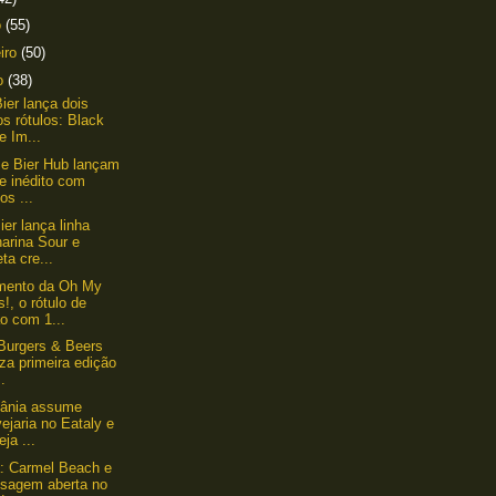
o
(55)
eiro
(50)
ro
(38)
ier lança dois
s rótulos: Black
e Im...
e Bier Hub lançam
e inédito com
los ...
ier lança linha
arina Sour e
eta cre...
mento da Oh My
!, o rótulo de
o com 1...
 Burgers & Beers
iza primeira edição
..
tânia assume
ejaria no Eataly e
eja ...
: Carmel Beach e
ssagem aberta no