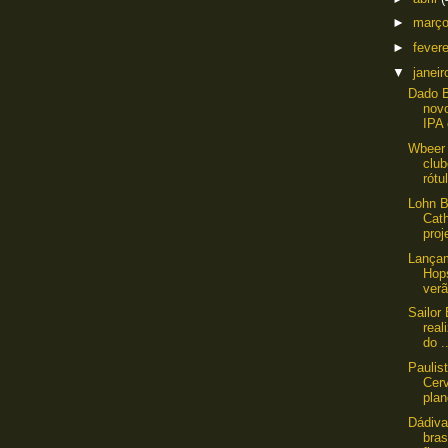
►
març
►
fever
▼
janei
Dado B
novo
IPA 
Wbeer 
club
rótu
Lohn B
Cath
proj
Lança
Hops
verã
Sailor
real
do .
Paulis
Cerv
plan
Dádiva
bra