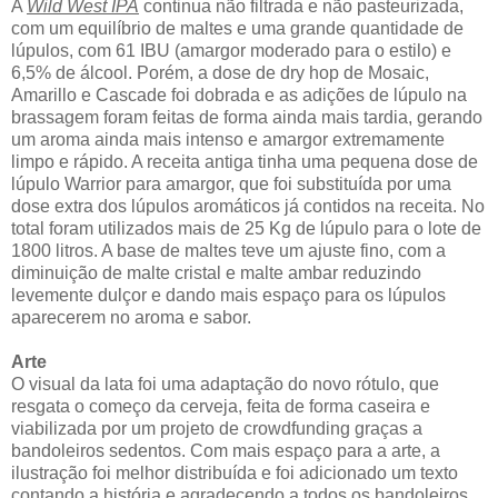
A
Wild West IPA
continua não filtrada e não pasteurizada,
com um equilíbrio de maltes e uma grande quantidade de
lúpulos, com 61 IBU (amargor moderado para o estilo) e
6,5% de álcool. Porém, a dose de dry hop de Mosaic,
Amarillo e Cascade foi dobrada e as adições de lúpulo na
brassagem foram feitas de forma ainda mais tardia, gerando
um aroma ainda mais intenso e amargor extremamente
limpo e rápido. A receita antiga tinha uma pequena dose de
lúpulo Warrior para amargor, que foi substituída por uma
dose extra dos lúpulos aromáticos já contidos na receita. No
total foram utilizados mais de 25 Kg de lúpulo para o lote de
1800 litros. A base de maltes teve um ajuste fino, com a
diminuição de malte cristal e malte ambar reduzindo
levemente dulçor e dando mais espaço para os lúpulos
aparecerem no aroma e sabor.
Arte
O visual da lata foi uma adaptação do novo rótulo, que
resgata o começo da cerveja, feita de forma caseira e
viabilizada por um projeto de crowdfunding graças a
bandoleiros sedentos. Com mais espaço para a arte, a
ilustração foi melhor distribuída e foi adicionado um texto
contando a história e agradecendo a todos os bandoleiros.