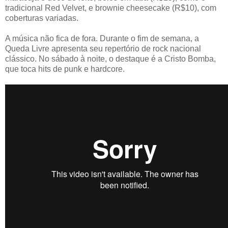
tradicional Red Velvet, e brownie cheesecake (R$10), com
coberturas variadas.
A música não fica de fora. Durante o fim de semana, a
Queda Livre apresenta seu repertório de rock nacional
clássico. No sábado à noite, o destaque é a Cristo Bomba,
que toca hits de punk e hardcore.