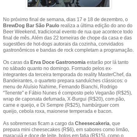
No próximo final de semana, dias 17 e 18 de dezembro, o
BrewDog Bar São Paulo
realiza a última edição do ano do
Beer Weekend, tradicional evento de rua que acontece todo
final de mês. Além das 22 torneiras de chope da casa e das
sugestões de hot-dogs autorais da cozinha, convidados
gastronômicos e bandas de rock completam a programação.
Os caras da
Erva Doce Gastronomia
estarão por lá tanto
no sábado quanto no domingo. Formado pelos ex-
integrantes da terceira temporada do reality MasterChef, da
Bandeirantes, o quarteto prepara sanduíches clássicos: o
menu de Aluísio Nahime, Fernando Bianchi, Rodrigo
“Tenente” e Fábio Nunes é composto pelo Veganão (R$25),
wrap de caponata defumada, X-Burgui (R$20), com pão,
carne e queijo, e Di Sempre (R$25), hambúrguer com
queijo, cebola roxa, maionese temperada e bacon.
As sobremesas ficam a cargo da
Cheesecakeria
, que
prepara mini cheesecakes (R$6), em sabores como limão,
maracujá e doce de leite, bolos em fatia (R$15), como o