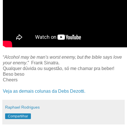
“
Alcohol may be man's worst enemy, but the bible says love
your enemy
.” Frank Sinatra.
Qualquer dúvida ou sugestão, só me chamar pra beber!
Beso beso
Cheers
Veja as demais colunas da Debs Dezotti.
Raphael Rodrigues
Compartilhar