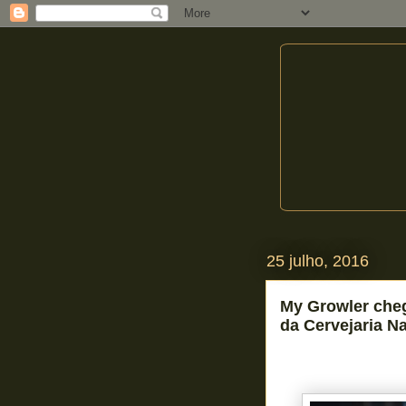
25 julho, 2016
My Growler che
da Cervejaria N