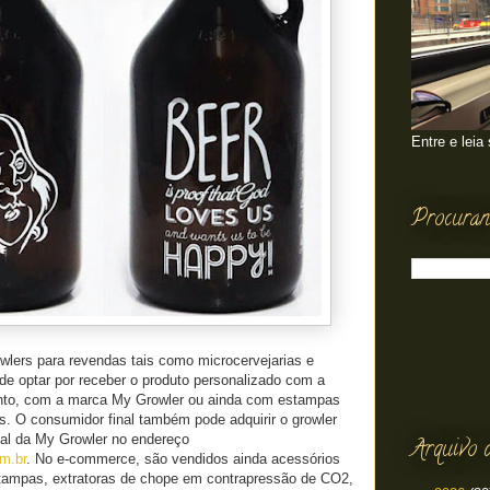
Entre e leia
Procuran
wlers para revendas tais como microcervejarias e
de optar por receber o produto personalizado com a
nto, com a marca My Growler ou ainda com estampas
s. O consumidor final também pode adquirir o growler
tual da My Growler no endereço
Arquivo 
m.br
. No e-commerce, são vendidos ainda acessórios
tampas, extratoras de chope em contrapressão de CO2,