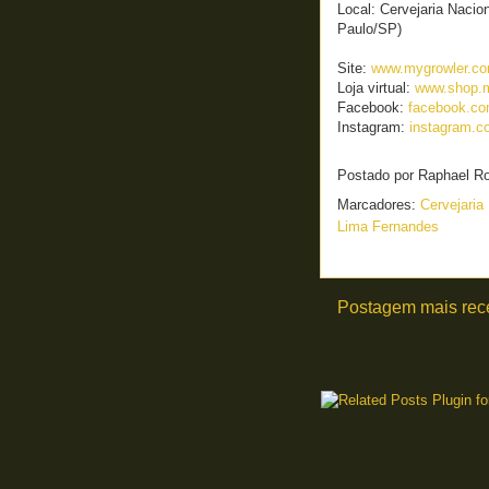
Local: Cervejaria Nacio
Paulo/SP)
Site:
www.mygrowler.co
Loja virtual:
www.shop.m
Facebook:
facebook.co
Instagram:
instagram.c
Postado por
Raphael R
Marcadores:
Cervejaria
Lima Fernandes
Postagem mais rec