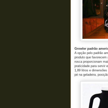
Growler padrão ameri
A opção pelo padrão ame
produto que favorecem 
rosca proporcionam maio
praticidade para servir
1,89 litros e dimensõe
pé na geladeira, posição