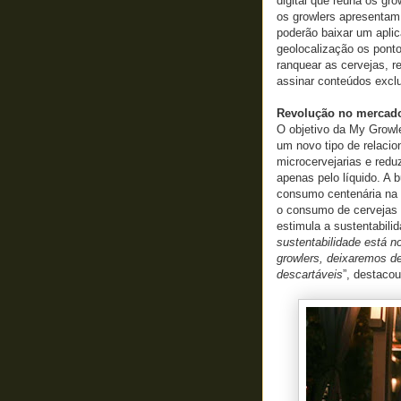
digital que reúna os gr
os growlers apresentam
poderão baixar um aplica
geolocalização os pont
ranquear as cervejas, r
assinar conteúdos exclu
Revolução no mercado
O objetivo da My Growle
um novo tipo de relaci
microcervejarias e redu
apenas pelo líquido. A 
consumo centenária na 
o consumo de cervejas 
estimula a sustentabili
sustentabilidade está 
growlers, deixaremos de
descartáveis
”, destaco