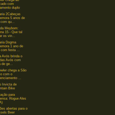
cado com
çamento duplo
aria 2Cabeças
emora 5 anos de
 com qu...
nda Meybom:
na 15 - Que tal
ar os vin...
aria Dogma
emora 1 ano de
 com festa ...
a Avós brinda o
 das Avós com
a de ge...
wler chega a São
lo com o
enciamento ...
o Invicta de
ntain Bike
ação para
rensa: Rogue Ales
A)
ções abertas para o
ssels Beer