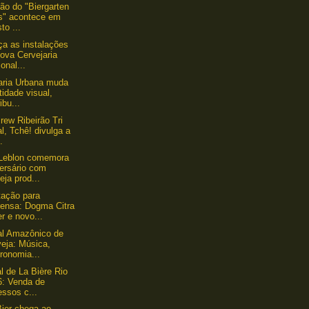
ção do "Biergarten
s" acontece em
to ...
a as instalações
ova Cervejaria
onal...
aria Urbana muda
tidade visual,
ribu...
rew Ribeirão Tri
l, Tchê! divulga a
..
 Leblon comemora
versário com
eja prod...
ação para
rensa: Dogma Citra
r e novo...
al Amazônico de
eja: Música,
ronomia...
l de La Bière Rio
6: Venda de
essos c...
Bier chega ao