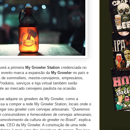
será a primeira
My Growler Station
credenciada no
O evento marca a expansão da
My Growler
no país e
 de sommeliers, mestre-cervejeiros, empresários,
Produtos, serviços e loja virtual também serão
te ao mercado cervejeiro paulista na ocasião.
ue adquire os growlers da My Growler, como a
ssa a compor a rede My Growler Station, locais onde o
gar seu growler com cervejas artesanais. “
Queremos
re consumidores e fornecedores de cervejas artesanais,
envolvimento da cultura do growler no Brasil
”, explica
des
, CEO da My Growler. A construção de uma rede