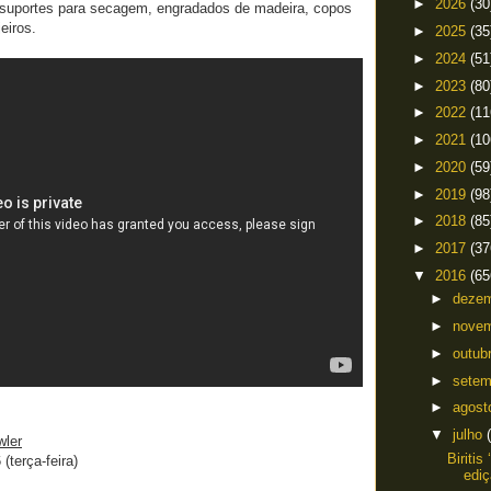
►
2026
(30
, suportes para secagem, engradados de madeira, copos
eiros.
►
2025
(35
►
2024
(51
►
2023
(80
►
2022
(11
►
2021
(10
►
2020
(59
►
2019
(98
►
2018
(85
►
2017
(37
▼
2016
(65
►
deze
►
nove
►
outub
►
sete
►
agos
▼
julho
wler
Biritis
(terça-feira)
ediç