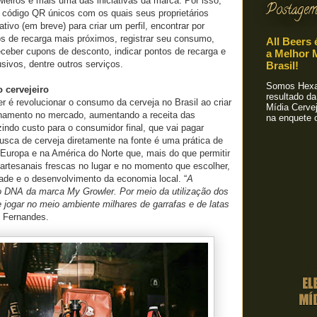
owleiros é mais uma das iniciativas da marca. Por isso,
Postagem
 código QR únicos com os quais seus proprietários
tivo (em breve) para criar um perfil, encontrar por
os de recarga mais próximos, registrar seu consumo,
All Beers 
eceber cupons de desconto, indicar pontos de recarga e
a Melhor M
sivos, dentre outros serviços.
Brasil!
Somos Hexa!
 cervejeiro
resultado da
r é revolucionar o consumo da cerveja no Brasil ao criar
Mídia Cervej
onamento no mercado, aumentando a receita das
na enquete o
zindo custo para o consumidor final, que vai pagar
busca de cerveja diretamente na fonte é uma prática de
Europa e na América do Norte que, mais do que permitir
artesanais frescas no lugar e no momento que escolher,
dade e o desenvolvimento da economia local. “
A
no DNA da marca My Growler. Por meio da utilização dos
 jogar no meio ambiente milhares de garrafas e de latas
u Fernandes.