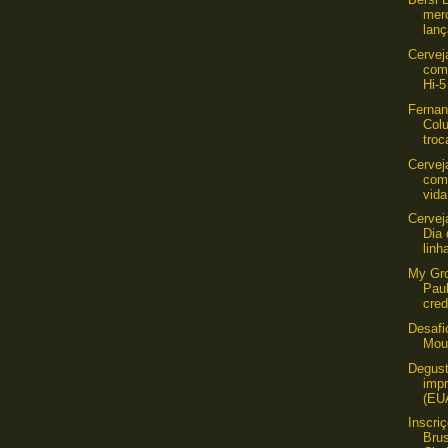
mer
lan
Cervej
com
Hi-5
Ferna
Colu
troc
Cervej
com
vida
Cervej
Dia
linh
My Gro
Pau
cred
Desafi
Mou
Degust
imp
(EU
Inscri
Bru