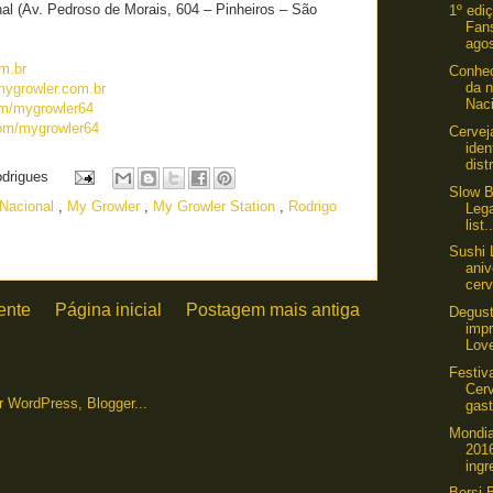
nal (Av. Pedroso de Morais, 604 – Pinheiros – São
1º edi
Fan
agos
m.br
Conheç
da n
ygrowler.com.br
Naci
m/mygrowler64
om/mygrowler64
Cervej
iden
dist
odrigues
Slow B
 Nacional
,
My Growler
,
My Growler Station
,
Rodrigo
Lega
list.
Sushi
ani
cerv
ente
Página inicial
Postagem mais antiga
Degust
imp
Love
Festiv
Cerv
gast
Mondia
201
ingr
Bersi 