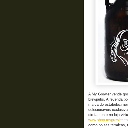
A My Growler vende gro
brewpubs. A revenda po
marca do estabelecime
colecionáveis exclusiva
diretamente na loja vir
www.shop.mygrowler.co
como bolsas térmicas, 