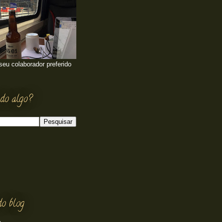
 seu colaborador preferido
do algo?
do blog