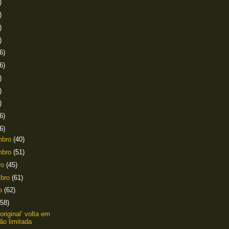
)
)
)
)
6)
6)
)
)
)
6)
6)
mbro
(40)
mbro
(51)
ro
(45)
mbro
(61)
to
(62)
(58)
 ‘original’ volta em
ão limitada