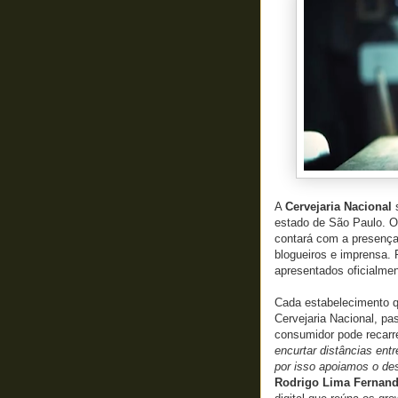
A
Cervejaria Nacional
estado de São Paulo. 
contará com a presença
blogueiros e imprensa. 
apresentados oficialmen
Cada estabelecimento q
Cervejaria Nacional, pa
consumidor pode recarre
encurtar distâncias ent
por isso apoiamos o des
Rodrigo Lima Fernan