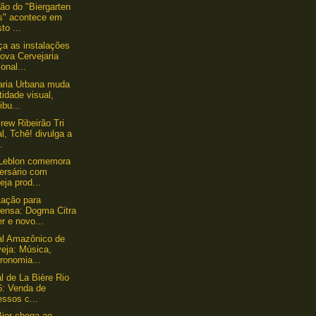
ção do "Biergarten
s" acontece em
to ...
a as instalações
ova Cervejaria
onal...
aria Urbana muda
tidade visual,
ribu...
rew Ribeirão Tri
l, Tchê! divulga a
..
 Leblon comemora
versário com
eja prod...
ação para
rensa: Dogma Citra
r e novo...
al Amazônico de
eja: Música,
ronomia...
l de La Bière Rio
6: Venda de
essos c...
Bier chega ao