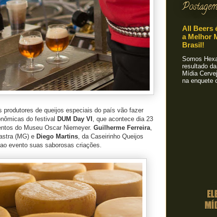
Postagem
All Beers 
a Melhor M
Brasil!
Somos Hexa!
resultado da
Mídia Cervej
na enquete o
 produtores de queijos especiais do país vão fazer
onômicas do festival
DUM Day VI
, que acontece dia 23
ventos do Museu Oscar Niemeyer.
Guilherme Ferreira
,
astra (MG) e
Diego Martins
, da Caseirinho Queijos
 ao evento suas saborosas criações.