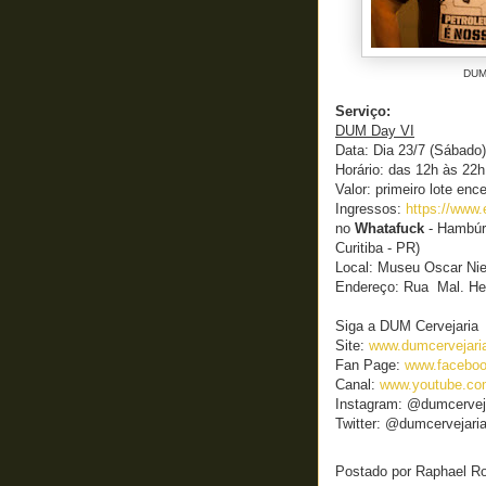
DUM 
Serviço:
DUM Day VI
Data: Dia 23/7 (Sábado)
Horário: das 12h às 22h
Valor: primeiro lote enc
Ingressos:
https://www.
no
Whatafuck
- Hambúrg
Curitiba - PR)
Local: Museu Oscar Ni
Endereço: Rua Mal. Her
Siga a DUM Cervejaria
Site:
www.dumcervejari
Fan Page:
www.faceboo
Canal:
www.youtube.co
Instagram: @dumcervej
Twitter: @dumcervejari
Postado por
Raphael R