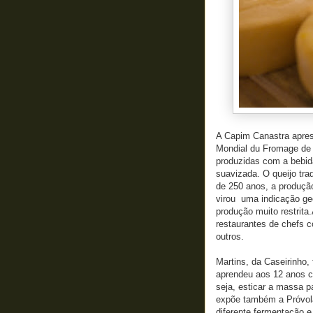
A Capim Canastra aprese
Mondial du Fromage de 
produzidas com a bebid
suavizada. O queijo tr
de 250 anos, a produçã
virou uma indicação ge
produção muito restrita.
restaurantes de chefs c
outros.
Martins, da Caseirinho
aprendeu aos 12 anos com
seja, esticar a massa p
expõe também a Próvol
diferente fermentação 