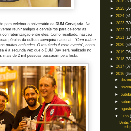
►
2026
(30
►
2025
(35
►
2024
(51
►
2023
(80
o para celebrar o aniversário da
DUM Cervejaria
. Na
lveram reunir amigos e cervejeiros para celebrar as
►
2022
(11
 confraternização entre eles. Como resultado, nasceu
►
2021
(10
sas pérolas da cultura cervejeira nacional. “
Com todo o
►
2020
(59
os muitas amizades. O resultado é esse evento
”, conta
sa é a segunda vez que o DUM Day será realizado no
►
2019
(98
r, mais de 2 mil pessoas passaram pela festa.
►
2018
(85
►
2017
(37
▼
2016
(65
►
deze
►
nove
►
outub
►
sete
►
agos
▼
julho
Biritis
ediç