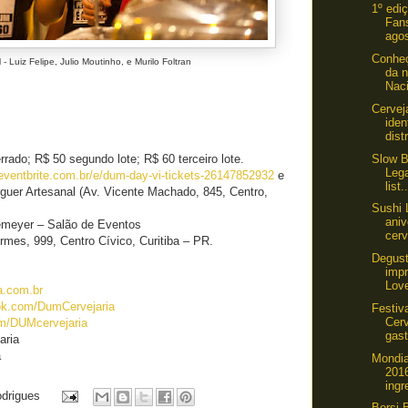
1º edi
Fan
agos
Conheç
- Luiz Felipe, Julio Moutinho, e Murilo Foltran
da n
Naci
Cervej
iden
dist
Slow B
errado; R$ 50 segundo lote; R$ 60 terceiro lote.
Lega
eventbrite.com.br/e/dum-day-vi-tickets-26147852932
e
list.
uer Artesanal (Av. Vicente Machado, 845, Centro,
Sushi
ani
emeyer – Salão de Eventos
cerv
mes, 999, Centro Cívico, Curitiba – PR.
Degust
imp
Love
a.com.br
k.com/DumCervejaria
Festiv
Cerv
m/DUMcervejaria
gast
aria
a
Mondia
201
ingr
odrigues
Bersi 