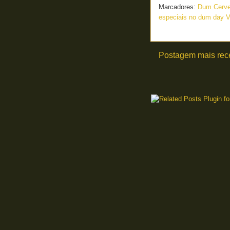
Marcadores:
Dum Cerve
especiais no dum day V
Postagem mais rec