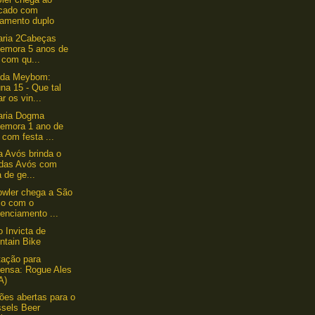
cado com
çamento duplo
aria 2Cabeças
emora 5 anos de
 com qu...
nda Meybom:
na 15 - Que tal
ar os vin...
aria Dogma
emora 1 ano de
 com festa ...
a Avós brinda o
 das Avós com
a de ge...
wler chega a São
lo com o
enciamento ...
o Invicta de
ntain Bike
ação para
rensa: Rogue Ales
A)
ções abertas para o
ssels Beer