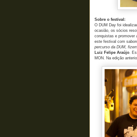
Sobre o festival:
O DUM Day foi idealizad
ocasião, os sócios reso
conquistas e promover a
este festival com saboro
percurso da DUM, fizem
Luiz Felipe Araújo
. Es
MON. Na edição anterio