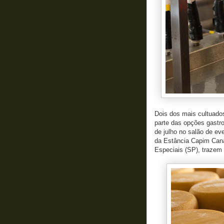
Dois dos mais cultuados
parte das opções gastr
de julho no salão de e
da Estância Capim Can
Especiais (SP), trazem