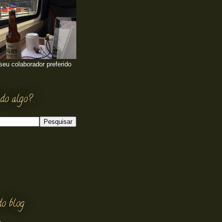
 seu colaborador preferido
do algo?
do blog