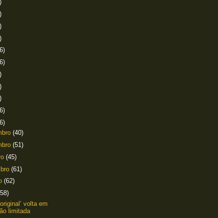
)
)
)
)
6)
6)
)
)
)
6)
6)
mbro
(40)
mbro
(51)
ro
(45)
mbro
(61)
to
(62)
(58)
 ‘original’ volta em
ão limitada