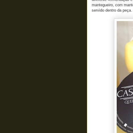
mantegueiro, com mantei
servido dentro da peça.