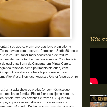
Vídeo em
ntará seu queijo, o primeiro brasileiro premiado no
Tours, lavado com a cerveja Petroleum. Serão 50 peças
a, que deu um sabor mais adocicado e de textura
adicional da marca também estará à venda. Com tradição
o de queijo na Serra da Canastra, em Minas Gerais,
ográfica tombada como patrimônio histórico, com
A Capim Canastra é conhecida por fornecer para
omo Alex Atala, Henrique Fogaça e Olivier Anquier, entre
, fará uma aula-show de produção, com técnica que
 receita de família. Ele irá filar o queijo na hora, ou
ara depois fazer os nozinhos e tranças. O queijeiro
a, peça que se assemelha ao Provolone mas com
e sem ser defumado. Fecha as apresentações o queijo