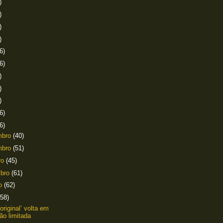
)
)
)
)
6)
6)
)
)
)
6)
6)
mbro
(40)
mbro
(51)
ro
(45)
mbro
(61)
to
(62)
(58)
 ‘original’ volta em
ão limitada