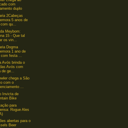
cado com
çamento duplo
aria 2Cabeças
emora 5 anos de
 com qu...
nda Meybom:
na 15 - Que tal
ar os vin...
aria Dogma
emora 1 ano de
 com festa ...
a Avós brinda o
 das Avós com
a de ge...
wler chega a São
lo com o
enciamento ...
o Invicta de
ntain Bike
ação para
rensa: Rogue Ales
A)
ções abertas para o
ssels Beer