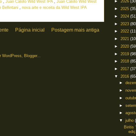
►
2026
(30
to
,
Juan Caloto Wild West IPA
,
Juan Caloto Wild West
 Bellintani
,
nova arte e receita da Wild West IPA
►
2025
(35
►
2024
(51
►
2023
(80
ente
Página inicial
Postagem mais antiga
►
2022
(11
►
2021
(10
►
2020
(59
►
2019
(98
►
2018
(85
►
2017
(37
▼
2016
(65
►
deze
►
nove
►
outub
►
sete
►
agos
▼
julho
Biritis
ediç