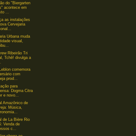
ção do "Biergarten
s" acontece em
to ...
a as instalações
ova Cervejaria
onal...
aria Urbana muda
tidade visual,
ribu...
rew Ribeirão Tri
l, Tchê! divulga a
..
 Leblon comemora
versário com
eja prod...
ação para
rensa: Dogma Citra
r e novo...
al Amazônico de
eja: Música,
ronomia...
l de La Bière Rio
6: Venda de
essos c...
Bier chega ao