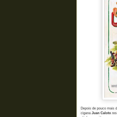
Depois de pouco mais de
cigana
Juan Caloto
res