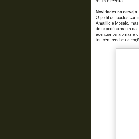
rótulo e receita.
Novidades na cerveja
O perfil de lúpulos con
Amarillo e Mosaic, mas
de experiências em casa,
acentuar os aromas e o
também recebeu atenção