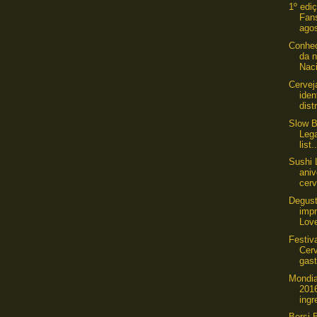
1º edi
Fan
agos
Conheç
da n
Naci
Cervej
iden
dist
Slow B
Lega
list.
Sushi
ani
cerv
Degust
imp
Love
Festiv
Cerv
gast
Mondia
201
ingr
Bersi 