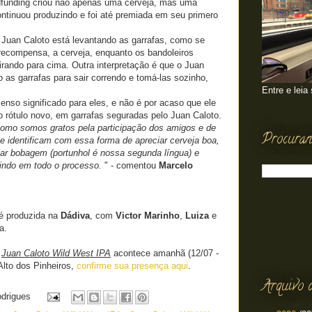
dfunding criou não apenas uma cerveja, mas uma
ontinuou produzindo e foi até premiada em seu primero
 Juan Caloto está levantando as garrafas, como se
recompensa, a cerveja, enquanto os bandoleiros
rando para cima. Outra interpretação é que o Juan
o as garrafas para sair correndo e tomá-las sozinho,
Entre e leia
menso significado para eles, e não é por acaso que ele
 rótulo novo, em garrafas seguradas pelo Juan Caloto.
omo somos gratos pela participação dos amigos e de
Procuran
e identificam com essa forma de apreciar cerveja boa,
ar bobagem (portunhol é nossa segunda língua) e
tindo em todo o processo.
" - comentou
Marcelo
é produzida na
Dádiva
, com
Victor Marinho
,
Luiza
e
a.
a
Juan Caloto Wild West IPA
acontece amanhã (12/07 -
Alto dos Pinheiros,
confirme sua presença aqui
.
Arquivo 
odrigues