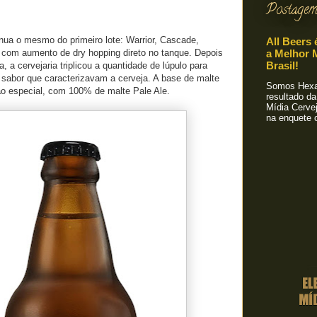
Postagem
tinua o mesmo do primeiro lote: Warrior, Cascade,
All Beers 
 com aumento de dry hopping direto no tanque. Depois
a Melhor M
Brasil!
 a cervejaria triplicou a quantidade de lúpulo para
 sabor que caracterizavam a cerveja. A base de malte
Somos Hexa!
 especial, com 100% de malte Pale Ale.
resultado da
Mídia Cervej
na enquete o