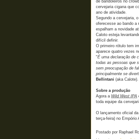
de bandoleiros no crow
cervejaria cigana que c
ano de atividade.
Segundo a cervejaria, o
oferecesse ao bando a 
espalham a novidade ati
Caloto esteja levantand
difícil definir.
O primeiro rótulo tem i
aparece quatro vezes no
"
É uma declaração de c
todas as pessoas que s
sem preocupação de fal
principalmente se diver
Bellintani
(aka Calote).
Sobre a produção
Agora a
Wild West IPA
toda equipe da cervejari
O lançamento oficial d
terça-feira) no Empório 
Postado por
Raphael R