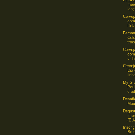
mer
lan
Cervej
com
Hi-5
Ferna
Colu
troc
Cervej
com
vida
Cervej
Dia
linh
My Gro
Pau
cred
Desafi
Mou
Degust
imp
(EU
Inscri
Bru