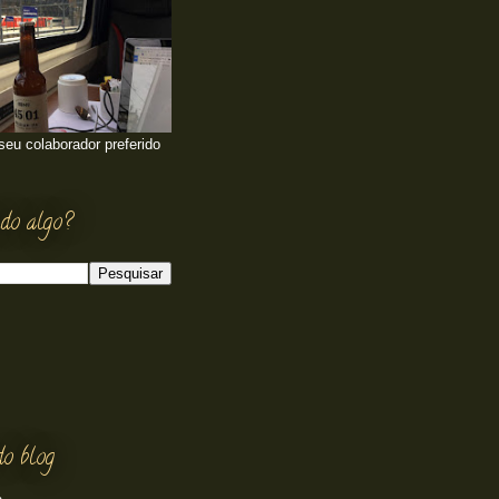
 seu colaborador preferido
do algo?
do blog