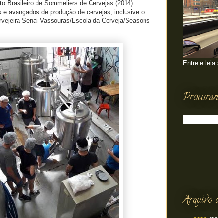
o Brasileiro de Sommeliers de Cervejas (2014).
s e avançados de produção de cervejas, inclusive o
rvejeira Senai Vassouras/Escola da Cerveja/Seasons
Entre e leia
Procuran
Arquivo 