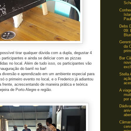
Schn
Conhe
Isl
Pau
Debs D
09: 
Blu
Gerent
da 
prim
possível tirar qualquer dúvida com a dupla, degustar 4
 participantes e ainda se deliciar com as pizzas
Bar Câ
nov
idas no local. Além de tudo isso, os participantes vão
excl
inauguração do barril no bar!
ta diversão e aprendizado em um ambiente especial para
Stella 
açã
só o primeiro evento no local, e o Frederico já adiantou
aces
 frente, acrescentando de maneira prática e teórica
jeira de Porto Alegre e região.
A viag
mui
por 
Dádiv
aniv
aber
Câmara
cer
mine