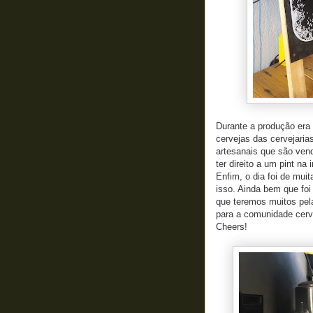
Durante a produção era 
cervejas das cervejarias
artesanais que são vend
ter direito a um pint na 
Enfim, o dia foi de mui
isso. Ainda bem que foi 
que teremos muitos pela
para a comunidade cerve
Cheers!