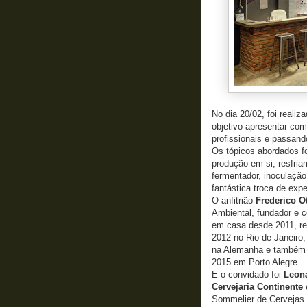
No dia 20/02, foi realiz
objetivo apresentar com
profissionais e passan
Os tópicos abordados f
produção em si, resfria
fermentador, inoculação
fantástica troca de exp
O anfitrião
Frederico O
Ambiental, fundador e ce
em casa desde 2011, re
2012 no Rio de Janeiro,
na Alemanha e também o
2015 em Porto Alegre.
E o convidado foi
Leon
Cervejaria Continente
Sommelier de Cervejas pe