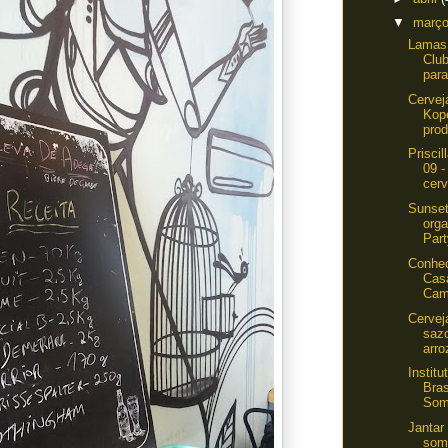
▼
març
Lamas 
Club
para
Cervej
Kop
prod
Prisci
09 -
cerv
Sunset
orga
Part
Conhe
Cas
Cam
Cervej
sazo
arro
Instit
Bras
Som
Jantar
som