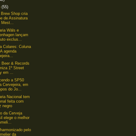
o
(55)
Brew Shop cria
e de Assinatura
 Mest...
aria Wäls e
enhagen lançam
uto exclus...
lla Colares: Coluna
 A agenda
ejeira...
 Beer & Records
niza 1º Street
y em ...
cendo a SP50
a Cervejeira, em
pos do Jo...
aria Nacional tem
nal feita com
z negro
uto da Cerveja
il elege o melhor
meli...
 harmonizado pelo
melier da