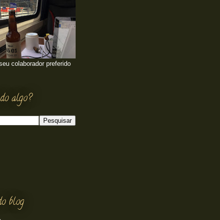
 seu colaborador preferido
do algo?
do blog