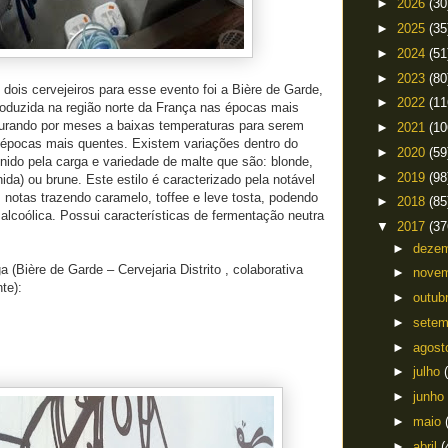
►
2026
(30
►
2025
(35
►
2024
(51
►
2023
(80
 dois cervejeiros para esse evento foi a Bière de Garde,
►
2022
(11
roduzida na região norte da França nas épocas mais
turando por meses a baixas temperaturas para serem
►
2021
(10
épocas mais quentes. Existem variações dentro do
►
2020
(59
finido pela carga e variedade de malte que são: blonde,
►
2019
(98
ida) ou brune. Este estilo é caracterizado pela notável
notas trazendo caramelo, toffee e leve tosta, podendo
►
2018
(85
alcoólica. Possui características de fermentação neutra
▼
2017
(37
.
►
deze
(Bière de Garde – Cervejaria Distrito , colaborativa
►
nove
te):
►
outub
►
sete
►
agos
►
julho
►
junho
►
maio
►
abril
(