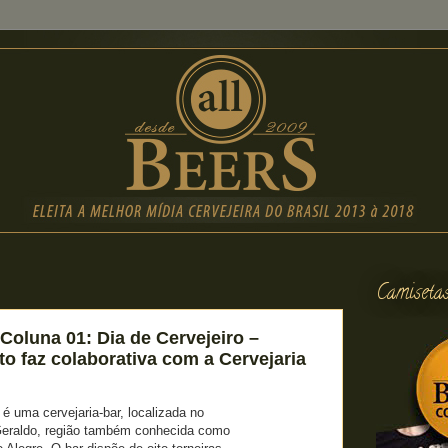
Camiseta
Coluna 01: Dia de Cervejeiro –
ito faz colaborativa com a Cervejaria
o é uma cervejaria-bar, localizada no
Geraldo, região também conhecida como