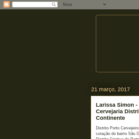
21 março, 2017
Larissa Simon - 
Cervejaria Distr
Continente
Distrito Porto Cervejeir
coração do bairro São 