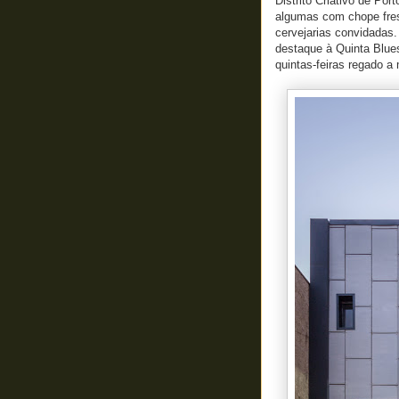
Distrito Criativo de Port
algumas com chope fresq
cervejarias convidadas
destaque à Quinta Blues
quintas-feiras regado a