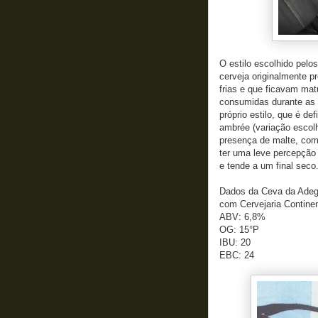
O estilo escolhido pelos
cerveja originalmente p
frias e que ficavam ma
consumidas durante as 
próprio estilo, que é de
ambrée (variação escolh
presença de malte, com 
ter uma leve percepção 
e tende a um final seco
Dados da Ceva da Adega 
com Cervejaria Continen
ABV: 6,8%
OG: 15°P
IBU: 20
EBC: 24