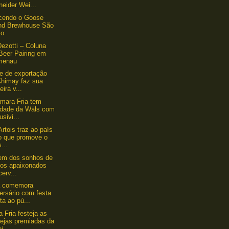
eider Wei...
cendo o Goose
and Brewhouse São
lo
ezotti – Coluna
Beer Pairing em
menau
e de exportação
Chimay faz sua
eira v...
mara Fria tem
idade da Wäls com
usivi...
Artois traz ao país
o que promove o
...
em dos sonhos de
tos apaixonados
cerv...
a comemora
ersário com festa
ta ao pú...
 Fria festeja as
vejas premiadas da
i...