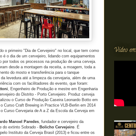
Vídeo em
ado o primeiro "Dia de Cervejeiro" no local, que tem como
o é o dia de um cervejeiro, lidando com equipamentos
do por todos os processos na produção de uma cerveja.
oram desde a montagem da receita, a moagem, toda a
mento do mosto e transferência para o tanque
 da levedura até a limpeza da cervejaria, além de uma
eriência com os facilitadores do evento, que foram:
ttoni
, Engenheiro de Produção e mestre em Engenharia
rvejeiro do Distrito - Porto Cervejeiro. Produz cerveja
alizou o Curso de Produção Caseira Leonardo Botto em
 o Curso Craft Brewing in Practice VLB-Berlin em 2014
 Curso Cervejaria de A a Z da Escola da Cerveja em
ardo Manoel Paredes
, fundador e cervejeiro da
e do extinto Sobrado -
Bolicho Cervejeiro
. É
lo Instituto da Cerveja Brasil (2013) e ficou entre os