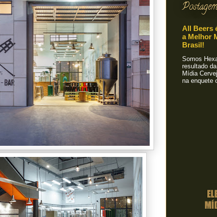
Postagem
All Beers 
a Melhor M
Brasil!
Somos Hexa!
resultado da
Mídia Cervej
na enquete o