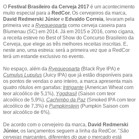
O
Festival Brasileiro da Cerveja 2017
é um acontecimento
muito especial para a
RedCor.
Os cervejeiros da marca,
David Redmerski Júnior
e
Edvaldo Correia
, levaram pela
primeira vez a
Ryequeoparta
como cerveja caseira para
Blumenau (SC) em 2014. Já em 2015 e 2016, como cigana,
a receita esteve no Best of Show do Concurso Brasileiro da
Cerveja, que elege as três melhores receitas inscritas. E,
neste ano, uma estreia: será a primeira vez que a RedCor
terá um estande exclusivo no evento.
No espaço, além da
Ryequeoparta
(Black Rye IPA) e
Cumulus Lupulus
(Juicy IPA) que já estão disponíveis para
os pontos de vendas o ano inteiro, a marca apresenta mais
quatro rótulos em garrafas:
Intrigante
(American Wheat com
teor alcoólico de 5,1%),
Yggdrasil
(Saison com teor
alcoólico de 5,9%),
Cachimbo da Paz
(Smoked IPA com teor
alcoólico de 7,3%) e
Pumpkinstein
(Pumpkin Saison com
teor alcoólico de 6%).
De acordo com o cervejeiro da marca,
David Redmerski
Júnior,
os lançamentos seguem a linha da RedCor. "
São
cervejas marcantes, diferentes do que o mercado está