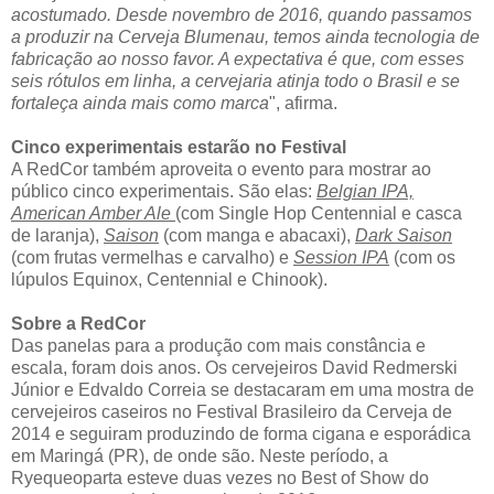
acostumado. Desde novembro de 2016, quando passamos
a produzir na Cerveja Blumenau, temos ainda tecnologia de
fabricação ao nosso favor. A expectativa é que, com esses
seis rótulos em linha, a cervejaria atinja todo o Brasil e se
fortaleça ainda mais como marca
", afirma.
Cinco experimentais estarão no Festival
A RedCor também aproveita o evento para mostrar ao
público cinco experimentais. São elas:
Belgian IPA,
American Amber Ale
(com Single Hop Centennial e casca
de laranja),
Saison
(com manga e abacaxi),
Dark Saison
(com frutas vermelhas e carvalho) e
Session IPA
(com os
lúpulos Equinox, Centennial e Chinook).
Sobre a RedCor
Das panelas para a produção com mais constância e
escala, foram dois anos. Os cervejeiros David Redmerski
Júnior e Edvaldo Correia se destacaram em uma mostra de
cervejeiros caseiros no Festival Brasileiro da Cerveja de
2014 e seguiram produzindo de forma cigana e esporádica
em Maringá (PR), de onde são. Neste período, a
Ryequeoparta esteve duas vezes no Best of Show do