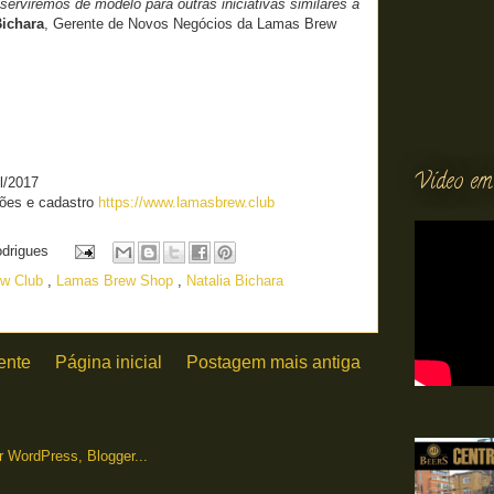
serviremos de modelo para outras iniciativas similares a
Bichara
, Gerente de Novos Negócios da Lamas Brew
Vídeo em
il/2017
ções e cadastro
https://www.lamasbrew.club
odrigues
ew Club
,
Lamas Brew Shop
,
Natalia Bichara
ente
Página inicial
Postagem mais antiga