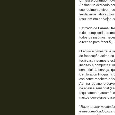
E, nesse contínuo movi
Assinatura dedicado pa
que realmente vivem ce
verdadeiros laboratório
resultam em cervejas c
Batizado de
Lamas Bre
e descomplicada de re
todos os insumos neces
a receita para fazer 5, 1
O envio é bimestral e 
de fabricação acima da
técnicas, insumos e est
inéditas e completas. A
sensorial da cerveja, q
Certification Program),
assinante receberá o fe
Ao final do ano, o cerve
na análise sensorial (
(equipamento automátic
muitos cervejeiros case
“
Trazer e criar novidad
e descomplicado possíve