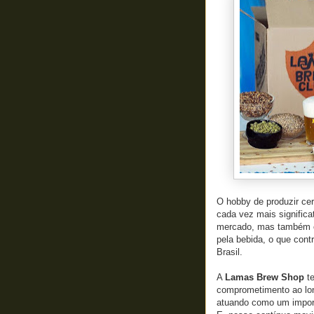
O hobby de produzir ce
cada vez mais significa
mercado, mas também c
pela bebida, o que cont
Brasil.
A
Lamas Brew Shop
te
comprometimento ao lon
atuando como um importa