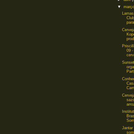
▼
març
Lamas 
Club
para
Cervej
Kop
prod
Prisci
09 -
cerv
Sunset
orga
Part
Conhe
Cas
Cam
Cervej
sazo
arro
Instit
Bras
Som
Jantar
som