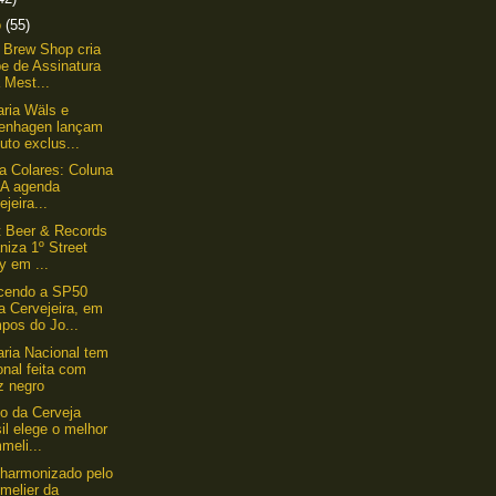
o
(55)
Brew Shop cria
e de Assinatura
 Mest...
aria Wäls e
enhagen lançam
uto exclus...
lla Colares: Coluna
 A agenda
ejeira...
 Beer & Records
niza 1º Street
y em ...
cendo a SP50
a Cervejeira, em
pos do Jo...
aria Nacional tem
nal feita com
z negro
uto da Cerveja
il elege o melhor
meli...
 harmonizado pelo
melier da