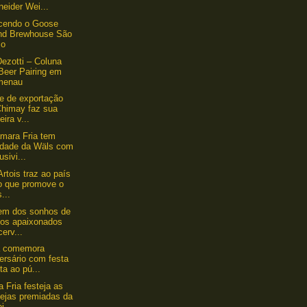
eider Wei...
cendo o Goose
and Brewhouse São
lo
ezotti – Coluna
Beer Pairing em
menau
e de exportação
Chimay faz sua
eira v...
mara Fria tem
idade da Wäls com
usivi...
Artois traz ao país
o que promove o
...
em dos sonhos de
tos apaixonados
cerv...
a comemora
ersário com festa
ta ao pú...
 Fria festeja as
vejas premiadas da
i...