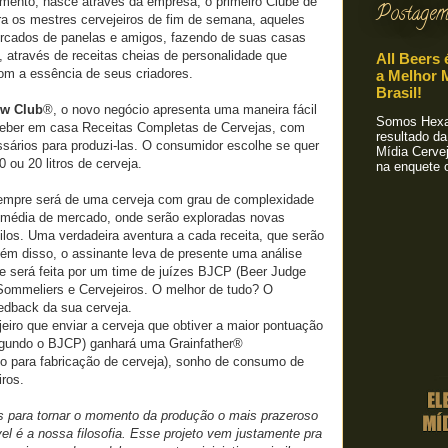
mento, nasce através da empresa, o primeiro Clube de
Postagem
ra os mestres cervejeiros de fim de semana, aqueles
rcados de panelas e amigos, fazendo de suas casas
s, através de receitas cheias de personalidade que
All Beers 
om a essência de seus criadores.
a Melhor M
Brasil!
w Club
®, o novo negócio apresenta uma maneira fácil
Somos Hexa!
ceber em casa Receitas Completas de Cervejas, com
resultado da
sários para produzi-las. O consumidor escolhe se quer
Mídia Cervej
0 ou 20 litros de cerveja.
na enquete o
sempre será de uma cerveja com grau de complexidade
 média de mercado, onde serão exploradas novas
ilos. Uma verdadeira aventura a cada receita, que serão
lém disso, o assinante leva de presente uma análise
ue será feita por um time de juízes BJCP (Beer Judge
 Sommeliers e Cervejeiros. O melhor de tudo? O
edback da sua cerveja.
jeiro que enviar a cerveja que obtiver a maior pontuação
segundo o BJCP) ganhará uma Grainfather®
o para fabricação de cerveja), sonho de consumo de
iros.
es para tornar o momento da produção o mais prazeroso
l é a nossa filosofia. Esse projeto vem justamente pra