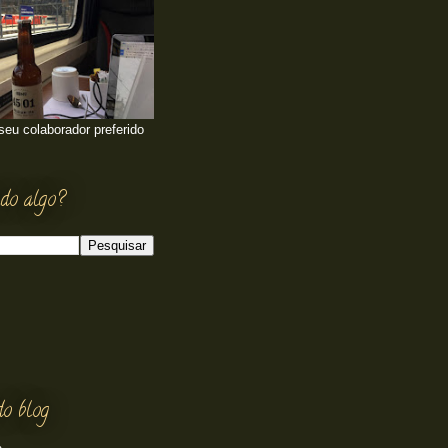
 seu colaborador preferido
do algo?
do blog