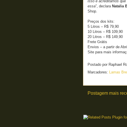
isso e acreditamos que 
essa
”, declara
Natalia 
Shop.
Preços dos kits:
5 Litros – R$ 79,90
10 Litros – R$ 109,90
20 Litros – R$ 149,90
Frete Grátis
Envios – a partir de Abr
Site para mais informa
Postado por
Raphael R
Marcadores:
Lamas Br
Postagem mais rec