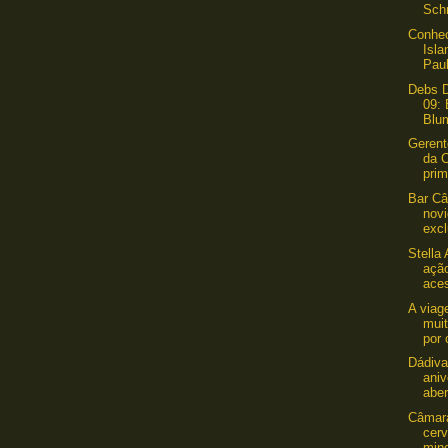
Schn
Conhe
Isl
Pau
Debs D
09: 
Blu
Gerent
da 
prim
Bar Câ
nov
excl
Stella 
açã
aces
A viag
mui
por 
Dádiv
aniv
aber
Câmara
cer
mine