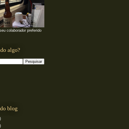
 seu colaborador preferido
do algo?
do blog
)
)