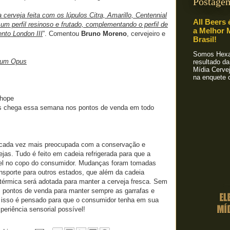
Postage
rveja feita com os lúpulos Citra, Amarillo, Centennial
All Beers 
 um perfil resinoso e frutado, complementando o perfil de
a Melhor M
nto London III
”. Comentou
Bruno Moreno
, cervejeiro e
Brasil!
Somos Hexa!
um Opus
resultado da
Mídia Cervej
na enquete o
chope
chega essa semana nos pontos de venda em todo
ada vez mais preocupada com a conservação e
ejas. Tudo é feito em cadeia refrigerada para que a
vel no copo do consumidor. Mudanças foram tomadas
nsporte para outros estados, que além da cadeia
térmica será adotada para manter a cerveja fresca. Sem
s pontos de venda para manter sempre as garrafas e
do isso é pensado para que o consumidor tenha em sua
periência sensorial possível!