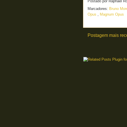
Postado por
Raphael R
Marcadores:
Bruno Mo
Opus
,
Magnum Opus
Postagem mais rec