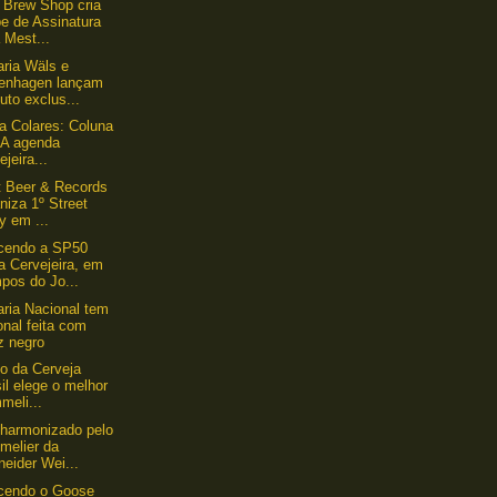
Brew Shop cria
e de Assinatura
 Mest...
aria Wäls e
enhagen lançam
uto exclus...
lla Colares: Coluna
 A agenda
ejeira...
 Beer & Records
niza 1º Street
y em ...
cendo a SP50
a Cervejeira, em
pos do Jo...
aria Nacional tem
nal feita com
z negro
uto da Cerveja
il elege o melhor
meli...
 harmonizado pelo
melier da
eider Wei...
cendo o Goose