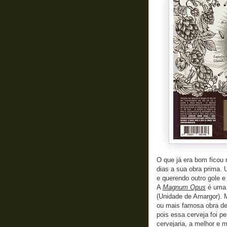
O que já era bom ficou 
dias a sua obra prima.
e querendo outro gole e 
A
Magnum Opus
é uma 
(Unidade de Amargor). 
ou mais famosa obra de
pois essa cerveja foi p
cervejaria, a melhor e