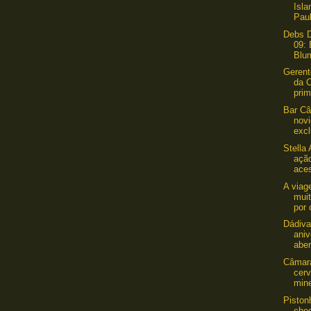
Isl
Pau
Debs D
09: 
Blu
Gerent
da 
prim
Bar Câ
nov
excl
Stella 
açã
aces
A viag
mui
por 
Dádiv
aniv
aber
Câmara
cer
mine
Piston
cheg