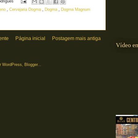
odrigues
reno
,
Cervejaria Dogma
,
Dogma
,
Dogma Magnum
ente
Página inicial
Postagem mais antiga
Vídeo e