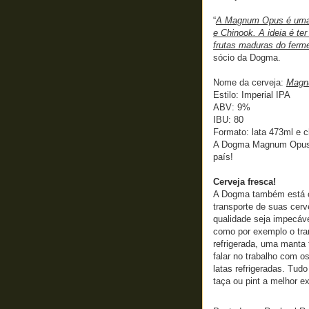
“
A Magnum Opus é uma ce
e Chinook. A ideia é ter
frutas maduras do ferme
sócio da Dogma.
Nome da cerveja:
Magn
Estilo: Imperial IPA
ABV: 9%
IBU: 80
Formato: lata 473ml e 
A Dogma Magnum Opus 
país!
Cerveja fresca!
A Dogma também está c
transporte de suas cerv
qualidade seja impecá
como por exemplo o tra
refrigerada, uma manta 
falar no trabalho com o
latas refrigeradas. Tu
taça ou pint a melhor ex