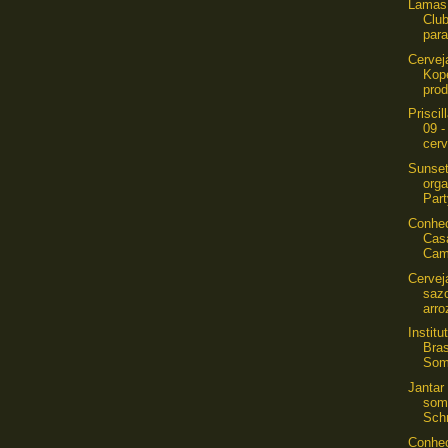
Lamas 
Club
para
Cervej
Kop
prod
Prisci
09 -
cerv
Sunset
orga
Part
Conhe
Cas
Cam
Cervej
sazo
arro
Instit
Bras
Som
Jantar
som
Schn
Conhe