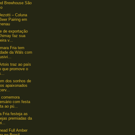
and Brewhouse São
lo
ezotti – Coluna
Beer Pairing em
menau
e de exportação
Chimay faz sua
eira v...
mara Fria tem
idade da Wäls com
usivi...
Artois traz ao país
o que promove o
...
em dos sonhos de
tos apaixonados
cerv...
a comemora
ersário com festa
ta ao pú...
 Fria festeja as
vejas premiadas da
i...
head Full Amber
a no Brasil