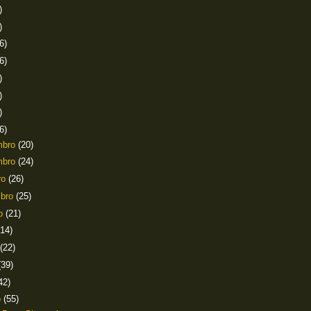
)
)
6)
6)
)
)
)
6)
mbro
(20)
mbro
(24)
ro
(26)
mbro
(25)
to
(21)
(14)
(22)
(39)
42)
o
(55)