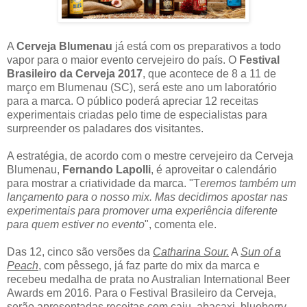
A
Cerveja Blumenau
já está com os preparativos a todo
vapor para o maior evento cervejeiro do país. O
Festival
Brasileiro da Cerveja 2017
, que acontece de 8 a 11 de
março em Blumenau (SC), será este ano um laboratório
para a marca. O público poderá apreciar 12 receitas
experimentais criadas pelo time de especialistas para
surpreender os paladares dos visitantes.
A estratégia, de acordo com o mestre cervejeiro da Cerveja
Blumenau,
Fernando Lapolli
, é aproveitar o calendário
para mostrar a criatividade da marca. "T
eremos também um
lançamento para o nosso mix. Mas decidimos apostar nas
experimentais para promover uma experiência diferente
para quem estiver no evento
", comenta ele.
Das 12, cinco são versões da
Catharina Sour.
A
Sun of a
Peach
, com pêssego, já faz parte do mix da marca e
recebeu medalha de prata no Australian International Beer
Awards em 2016. Para o Festival Brasileiro da Cerveja,
serão apresentadas receitas com caju, abacaxi, blueberry,