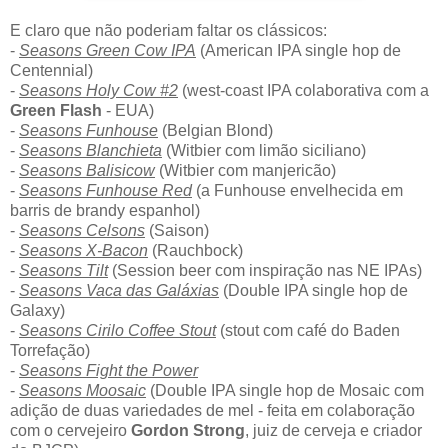
E claro que não poderiam faltar os clássicos:
-
Seasons Green Cow IPA
(American IPA single hop de
Centennial)
-
Seasons Holy Cow #2
(west-coast IPA colaborativa com a
Green Flash
- EUA)
-
Seasons Funhouse
(Belgian Blond)
-
Seasons Blanchieta
(Witbier com limão siciliano)
-
Seasons Balisicow
(Witbier com manjericão)
-
Seasons Funhouse Red
(a Funhouse envelhecida em
barris de brandy espanhol)
-
Seasons Celsons
(Saison)
-
Seasons X-Bacon
(Rauchbock)
-
Seasons Tilt
(Session beer com inspiração nas NE IPAs)
-
Seasons Vaca das Galáxias
(Double IPA single hop de
Galaxy)
-
Seasons Cirilo Coffee Stout
(stout com café do Baden
Torrefação)
-
Seasons Fight the Power
-
Seasons Moosaic
(Double IPA single hop de Mosaic com
adição de duas variedades de mel - feita em colaboração
com o cervejeiro
Gordon Strong
, juiz de cerveja e criador