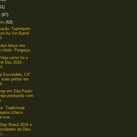
61)
o
(67)
eiro
(53)
ação: Tupiniquim
on Au Vin Barrel
d
lpa lança seu
 rótulo: Preguiça
 Veja como foi o
hé Day 2016 -
il
ria Escondido, CA"
e suas portas em
f...
hop em São Paulo:
veja produzida com
 ...
or: Tradicional
ejaria tcheca
a sua ...
Day Brasil 2016 e
novidades da Dieu
i...