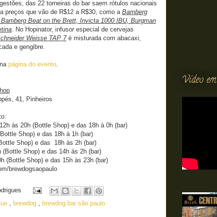
estões, das 22 torneiras do bar saem rótulos nacionais
 a preços que vão de R$12 a R$30, como a
Bamberg
, Bamberg Beat on the Brett, Invicta 1000 IBU, Burgman
tina
. No Hopinator, infusor especial de cervejas
chneider Weisse TAP 7
é misturada com abacaxi,
cada e gengibre.
 na
página do evento
.
Vídeo em
Shop
pés, 41, Pinheiros
to:
2h às 20h (Bottle Shop) e das 18h à 0h (bar)
Bottle Shop) e das 18h à 1h (bar)
ottle Shop) e das 18h às 2h (bar)
(Bottle Shop) e das 14h às 2h (bar)
 (Bottle Shop) e das 15h às 23h (bar)
com/brewdogsaopaulo
odrigues
Cue
,
brewdog
,
brewdog bar são paulo