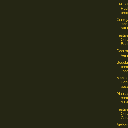
Les 3 
Pau
chop
Cervej
lanç
rótu
Festiva
Cer
Beer
Degust
Veni
Bodebr
para
linh
Maniac
Con
pass
Aberta
para
o Fe
Festiva
Cer
Cerv
Ambar: