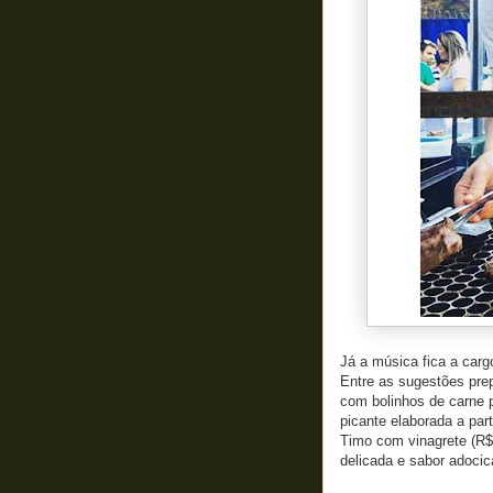
Já a música fica a carg
Entre as sugestões prep
com bolinhos de carne p
picante elaborada a pa
Timo com vinagrete (R$1
delicada e sabor adocic