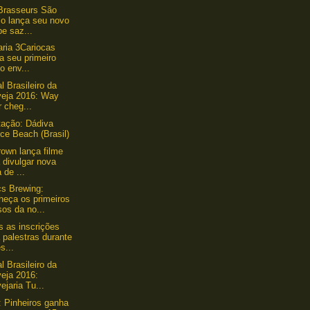
Brasseurs São
lo lança seu novo
e saz...
aria 3Cariocas
a seu primeiro
lo env...
l Brasileiro da
veja 2016: Way
 cheg...
ação: Dádiva
ce Beach (Brasil)
own lança filme
 divulgar nova
a de ...
s Brewing:
heça os primeiros
os da no...
s as inscrições
 palestras durante
s...
l Brasileiro da
veja 2016:
ejaria Tu...
 Pinheiros ganha