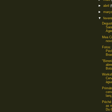
►
abril
(
►
març
▼
fever
Degust
Sais
Age
Mea Cu
novo
Fotos:
Péc
Bras
"Birre
abr
Bota
Works
Cer
água
Primát
cerv
lanç
Péché 
as 
Du C