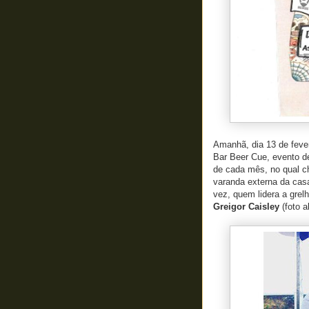
Amanhã, dia 13 de feve
Bar Beer Cue, evento d
de cada mês, no qual c
varanda externa da cas
vez, quem lidera a grel
Greigor Caisley
(foto a