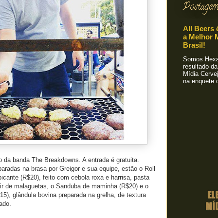
Postagem
All Beers 
a Melhor M
Brasil!
Somos Hexa!
resultado da
Mídia Cervej
na enquete o
o da banda The Breakdowns. A entrada é gratuita.
aradas na brasa por Greigor e sua equipe, estão o Roll
icante (R$20), feito com cebola roxa e harrisa, pasta
rtir de malaguetas, o Sanduba de maminha (R$20) e o
5), glândula bovina preparada na grelha, de textura
ado.