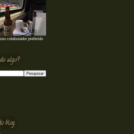
 seu colaborador preferido
do algo?
do blog