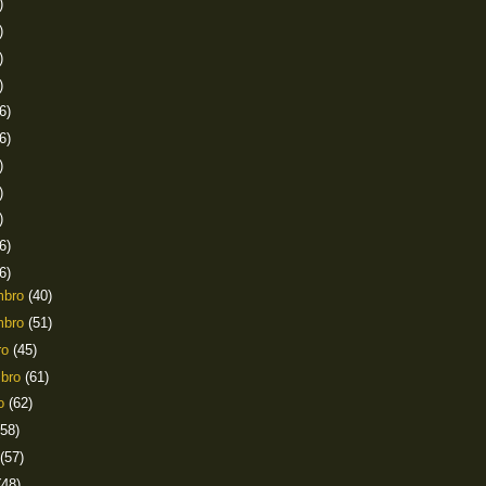
)
)
)
)
6)
6)
)
)
)
6)
6)
mbro
(40)
mbro
(51)
ro
(45)
mbro
(61)
to
(62)
(58)
(57)
(48)