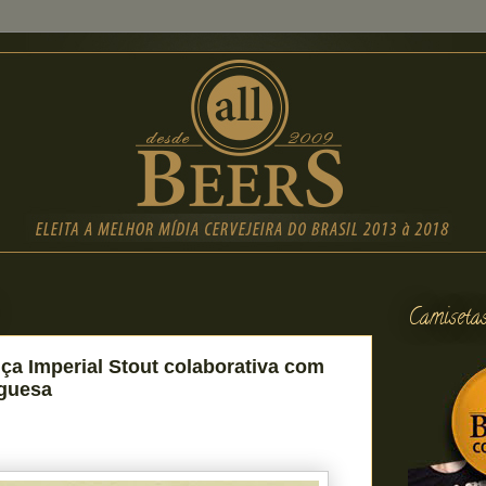
Camiseta
ça Imperial Stout colaborativa com
uguesa