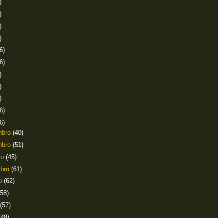
)
)
)
)
6)
6)
)
)
)
6)
6)
mbro
(40)
mbro
(51)
ro
(45)
mbro
(61)
to
(62)
(58)
(57)
(48)