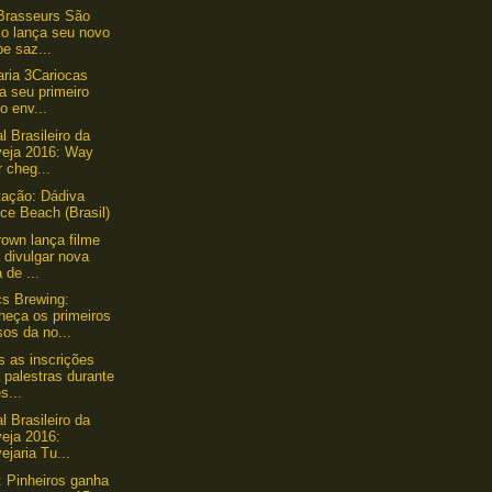
Brasseurs São
lo lança seu novo
e saz...
aria 3Cariocas
a seu primeiro
lo env...
l Brasileiro da
veja 2016: Way
 cheg...
ação: Dádiva
ce Beach (Brasil)
own lança filme
 divulgar nova
a de ...
s Brewing:
heça os primeiros
os da no...
s as inscrições
 palestras durante
s...
l Brasileiro da
veja 2016:
ejaria Tu...
 Pinheiros ganha