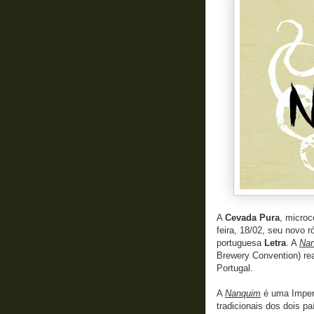
A
Cevada Pura
, microc
feira, 18/02, seu novo 
portuguesa
Letra
. A
Na
Brewery Convention) re
Portugal.
A
Nanquim
é uma Imperi
tradicionais dos dois p