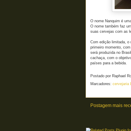
O nome Nanquim é uma a
O nome também faz uma
suas cervejas com as le
Com edição limitada, o 
primeiro momento, com 
será produzida no Brasi
cachaça, com o objetivo 
países para a bebida.
Postado por
Raphael R
Marcadores:
cervejaria
Postagem mais rec