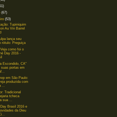
61)
o
(67)
eiro
(53)
ação: Tupiniquim
on Au Vin Barrel
d
lpa lança seu
 rótulo: Preguiça
 Veja como foi o
hé Day 2016 -
il
ria Escondido, CA"
e suas portas em
f...
hop em São Paulo:
veja produzida com
 ...
or: Tradicional
ejaria tcheca
a sua ...
Day Brasil 2016 e
novidades da Dieu
i...