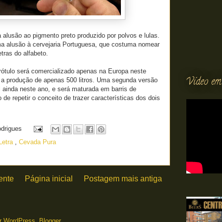
lusão ao pigmento preto produzido por polvos e lulas.
 alusão à cervejaria Portuguesa, que costuma nomear
tras do alfabeto.
rótulo será comercializado apenas na Europa neste
Vídeo em
a produção de apenas 500 litros. Uma segunda versão
l ainda neste ano, e será maturada em barris de
de repetir o conceito de trazer características dos dois
odrigues
 Letra
,
Cevada Pura
ente
Página inicial
Postagem mais antiga