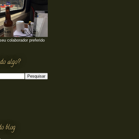
 seu colaborador preferido
do algo?
do blog