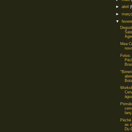
►
abril
(
►
març
▼
fever
Degust
Sais
Age
Mea Cu
novo
Fotos:
Péc
Bras
"Birre
abr
Bota
Works
Cer
água
Primát
cerv
lanç
Péché 
as 
Du C