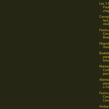
Les 3 
Pau
chop
Cervej
lanç
rótu
Festiva
Cer
Beer
Degust
Veni
Bodebr
para
linh
Maniac
Con
pass
Aberta
para
o Fe
Festiva
Cer
Cerv
Ambar: