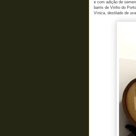
e com adição de semen
barris de Vinho do Port
Vínica, destilado de u