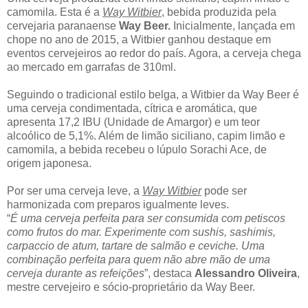
camomila. Esta é a
Way Witbier
, bebida produzida pela
cervejaria paranaense
Way Beer.
Inicialmente, lançada em
chope no ano de 2015, a Witbier ganhou destaque em
eventos cervejeiros ao redor do país. Agora, a cerveja chega
ao mercado em garrafas de 310ml.
Seguindo o tradicional estilo belga, a Witbier da Way Beer é
uma cerveja condimentada, cítrica e aromática, que
apresenta 17,2 IBU (Unidade de Amargor) e um teor
alcoólico de 5,1%. Além de limão siciliano, capim limão e
camomila, a bebida recebeu o lúpulo Sorachi Ace, de
origem japonesa.
Por ser uma cerveja leve, a
Way Witbier
pode ser
harmonizada com preparos igualmente leves.
“
É uma cerveja perfeita para ser consumida com petiscos
como frutos do mar. Experimente com sushis, sashimis,
carpaccio de atum, tartare de salmão e ceviche. Uma
combinação perfeita para quem não abre mão de uma
cerveja durante as refeições
”, destaca
Alessandro Oliveira
,
mestre cervejeiro e sócio-proprietário da Way Beer.